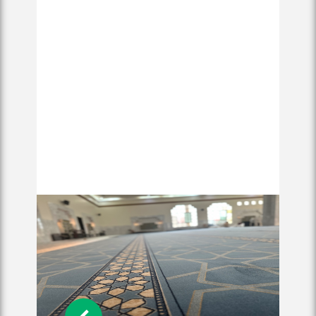
4:32 م, 3 ذو الحجة 1437 هـ, 4 سبتمبر 2016 م
تواصل – سعود الخالد:
أعلن المكتب التعاوني للدعوة والإرشاد وتوعية الجاليات
في البديعة، عن دخول 140 وافد الإسلام بالمكتب، من