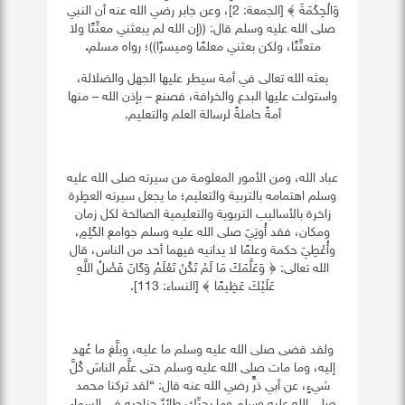
وَالْحِكْمَةَ ﴾ [الجمعة: 2]، وعن
جابر
رضي الله عنه أن النبي
صلى الله عليه وسلم قال: ((إن الله لم يبعثني معنِّتًا ولا
متعنِّتًا، ولكن بعثني معلمًا وميسرًا))؛ رواه
مسلم
.
بعثه الله تعالى في أمة سيطر عليها الجهل والضلالة،
واستولت عليها البدع والخرافة، فصنع – بإذن الله – منها
أمةً حاملةً لرسالة العلم والتعليم.
عباد الله، ومن الأمور المعلومة من سيرته صلى الله عليه
وسلم اهتمامه بالتربية والتعليم؛ ما يجعل سيرته العطِرة
زاخرة بالأساليب التربوية والتعليمية الصالحة لكل زمان
ومكان، فقد أُوتِيَ صلى الله عليه وسلم جوامع الكَلِمِ،
وأُعْطِيَ حكمة وعلمًا لا يدانيه فيهما أحد من الناس، قال
الله تعالى: ﴿ وَعَلَّمَكَ مَا لَمْ تَكُنْ تَعْلَمُ وَكَانَ فَضْلُ اللَّهِ
عَلَيْكَ عَظِيمًا ﴾ [النساء: 113].
ولقد قضى صلى الله عليه وسلم ما عليه، وبلَّغ ما عُهد
إليه، وما مات صلى الله عليه وسلم حتى علَّم الناسَ كُلَّ
شيءٍ، عن أبي ذرٍّ رضي الله عنه قال: “لقد تركنا محمد
صلى الله عليه وسلم وما يحرِّك طائرٌ جناحيه في السماء