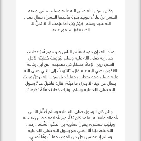
وكان رسول الله صلى الله عليه وسلم يمشي ومعه
الحسنُ بنُ عليٍّ، فوجدَ تمرةً فأخذها الحسنُ، فقال صلى
الله عليه وسلم: ((كِخ كِخ، أما علِمتَ أنَّا لا تحلُّ لنا
الصدقة))؛ متفق عليه.
عباد الله، إن مهمة تعليم الناس وتربيتهم أمرٌ عظيم،
حتى إنه صلى الله عليه وسلم ليُوقِفُ خُطبتَه لأجل
العلم، روى الإمامُ مسلمٌ في صحيحه، عن أبي رفَاعَةَ
العَدَوي رضي الله عنه قال: “انتهيتُ إلى النبي صلى الله
عليه وسلم وهو يخطب، فقلتُ: يا رسول الله، رجلٌ غريبٌ
يسأل عن دينه لا يدري ما دينُهُ، قال: فأقبلَ عليَّ رسول
الله صلى الله عليه وسلم، وترك خطبتَه فأتمَّ آخرها”.
ولئن كان الرسول صلى الله عليه وسلم يُعلِّمُ الناس
بأقواله وأفعاله، فلقد كان يُعَلِّمهم بأخلاقه وحسن تعليمه
وطِيْبِ معشره، يقولُ معاويةُ بنُ الحَكَمِ السُّلمي رضي
الله عنه: بيْنا أنا أصلي مع رسول الله صلى الله عليه
وسلم إذ عطس رجلٌ من القوم، فقلتُ وأنا أصلي: