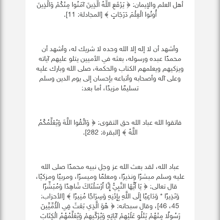
أهل العلم والإيمان: ﴿ يَرْفَعِ اللَّهُ الَّذِينَ آمَنُوا مِنْكُمْ وَالَّذِينَ
أُوتُوا الْعِلْمَ دَرَجَاتٍ ﴾ [المجادلة: 11].
وأشهد أن لا إله إلا الله وحده لا شريك له، وأشهد أن
محمدًا عبده ورسوله، بعثه في الأميين يتلو عليهم آياته
ويزكيهم ويعلمهم الكتاب والحكمة، صلى الله وبارك عليه
وعلى آله وأصحابه وأتباعه بإحسان إلى يوم الدين وسلم
تسليمًا مزيدًا، أما بعد:
فاتقوا الله عباد الله حق التقوى: ﴿ وَاتَّقُوا اللَّهَ وَيُعَلِّمُكُمُ
اللَّهُ ﴾ [البقرة: 282].
عباد الله، لقد بعث الله عز وجل نبيه محمدًا صلى الله
عليه وسلم مبشرًا ونذيرًا، ومعلمًا وميسرًا، ومربيًا ومزكيًا،
قال تعالى: ﴿ يَا أَيُّهَا النَّبِيُّ إِنَّا أَرْسَلْنَاكَ شَاهِدًا وَمُبَشِّرًا
وَنَذِيرًا * وَدَاعِيًا إِلَى اللَّهِ بِإِذْنِهِ وَسِرَاجًا مُنِيرًا ﴾ [الأحزاب:
45، 46]، وقال سبحانه: ﴿ هُوَ الَّذِي بَعَثَ فِي الْأُمِّيِّينَ
رَسُولًا مِنْهُمْ يَتْلُو عَلَيْهِمْ آيَاتِهِ وَيُزَكِّيهِمْ وَيُعَلِّمُهُمُ الْكِتَابَ