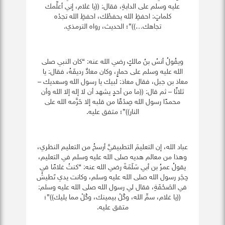
عليه وسلم على الدابةِ، فقال: ((يا غلام، إني أعلِّمك
كلماتٍ: احفظِ الله يحفظْك، احفظِ الله تجدْه
تجاهك…))”؛ الحديث، رواه الترمذي.
ويقُولُ أنسُ بنُ مالكٍ رضي الله عنه: “كان النبي صلى
الله عليه وسلم على حمارٍ، وكان معاذٌ رديفَهُ، فقال: يا
معاذ بن جبل، فقال معاذ: لبيك يا رسول الله وسعديك –
ثلاثًا – ثم قال: ((ما من أحدٍ يشهد أن لا إله إلا الله وأن
محمدًا رسول الله صِدْقًا من قلبه إلا حَرَّمه الله على
النار))”؛ متفق عليه.
عباد الله، إن التعليمَ التطبيقيَّ أرسخُ من التعليم النظري،
وهذا من معالم هديه صلى الله عليه وسلم في التعليم،
يقولُ عمرُ بن أبي سَلَمَةَ رضي الله عنه: “كنتُ غلامًا في
حِجَر رسول الله صلى الله عليه وسلم، وكانت يدي تَطيشُ
في الصَحْفَةِ، فقال لي رسول الله صلى الله عليه وسلم:
((يا غلام، سمِّ الله، وكُلْ بيمينك، وكُلْ مما يليك))”؛
متفق عليه.