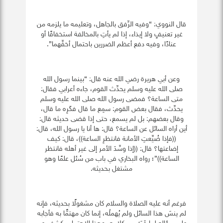
قال
النووي: “وفيه الرِّفق بالجاهل، وتعليمه ما يلزمه من
غير تعنيفٍ ولا إيذاء، إذا لم يأتِ بالمخالفة استخفافًا أو
عنادًا، وفيه دفع أعظم الضررين باحتمال أخفِّهما”.
وعن أبي هريرة رضي الله عنه قال: “بينما رسول الله
صلى الله عليه وسلم يحدِّث القوم، جاءه أعرابي فقال:
متى الساعة؟ فمضى رسول الله صلى الله عليه وسلم
يحدِّث، فقال بعض القوم: سمِع ما قال فكَرِه ما قال،
وقال بعضهم: بل لم يسمع، حتى إذا قضى حديثه قال:
أين أراه السائل عن الساعة؟ قال: ها أنا يا رسول الله، قال:
((فإذا ضُيِّعتِ الأمانة فانتظرِ الساعة))، قال: كيف
إضاعتها؟ قال: ((إذا وسِّدَ الأمر إلى غير أهله فانتظر
الساعة))”؛ رواه البخاري في باب من سُئل علمًا وهو
مشتغل بحديثه.
فرغم أنه عليه الصلاة والسلام كان مشغولًا بحديثه، فإنه
لم ينسَ هذا السائل ولم يُهملْه، إنما كان مهتمًّا به فأجابه