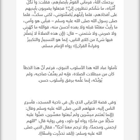
يرحمك اللهُ، فرماني القومُ بأبصارهم، فقلت: وا ثُكْلَ
أُمِّيَاه، ما شأنكم تنظرون إليَّ؟ فجعلوا يضربون بأيديهم
على أفخاذهم، فلما رأيتُهم يُصَمِّتونني، لكني سكتُّ، فلما
صلى رسول الله صلى الله عليه وسلم – فبأبي هو وأمي،
ما رأيتُ معلمًا قبله ولا بعده أحسنَ منه، فوالله ما كَهَرني
ولا ضربني ولا شتمني – قال: ((إن هذه الصلاةَ لا يَصلُح
فيها شيءٌ من كلامِ الناسِ، إنما هو التسبيحُ والتكبيرُ
وقراءةُ القرآن))؛ رواه الإمام مسلم.
تأملوا عباد الله هذا الأسلوب النبوي، فرغم أنَّ هذا الخطأ
كان من مبطلات الصلاة، فإنه لم يعنِّفْ صاحبه، ولم
يُوبِّخْه، إنما علَّمه برفق وأسلوب حسن.
وفي قصة الأعرابي الذي بال في ناحية المسجد، فأسرع
الناس إليه، فنهاهم النبي صلى الله عليه وسلم وقال:
((إنما بُعثتم ميسِّرين ولم تُبعثوا معسِّرين، صبُّوا عليه
سَجْلًا من ماء))؛ رواه
أبو داود، وفي رواية قال: “اللهم
ارحمني ومحمدًا، ولا ترحم معنا أحدًا”، فقال النبي صلى
الله عليه وسلم: ((لقد تحجَّرت واسعًا)).