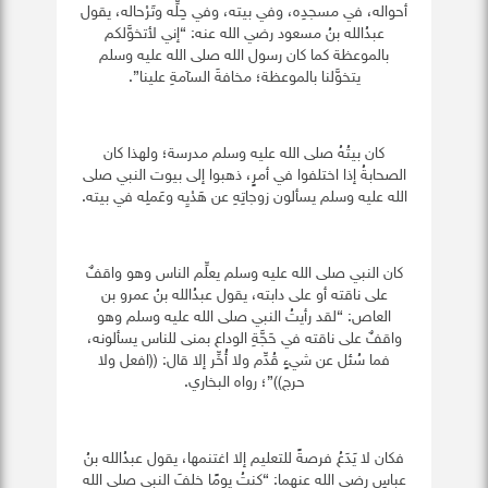
أحواله، في مسجدِه، وفي بيته، وفي حِلِّه وتَرْحاله، يقول
عبدُالله بنُ مسعود رضي الله عنه: “إني لأتخوَّلكم
بالموعظة كما كان رسول الله صلى الله عليه وسلم
يتخوَّلنا بالموعظة؛ مخافةَ السآمةِ علينا”.
كان بيتُهُ صلى الله عليه وسلم مدرسة؛ ولهذا كان
الصحابةُ إذا اختلفوا في أمرٍ، ذهبوا إلى بيوت النبي صلى
الله عليه وسلم يسألون زوجاتِهِ عن هَدْيِه وعَملِه في بيته.
كان النبي صلى الله عليه وسلم يعلِّم الناس وهو واقفٌ
على ناقته أو على دابته، يقول عبدُالله بنُ عمرو بن
العاص: “لقد رأيتُ النبي صلى الله عليه وسلم وهو
واقفٌ على ناقته في حَجَّةِ الوداع بمنى للناس يسألونه،
فما سُئل عن شيءٍ قُدِّم ولا أُخِّر إلا قال: ((افعل ولا
حرج))”؛ رواه البخاري.
فكان لا يَدَعُ فرصةً للتعليم إلا اغتنمها، يقول عبدُالله بنُ
عباسٍ رضي الله عنهما: “كنتُ يومًا خلفَ النبي صلى الله