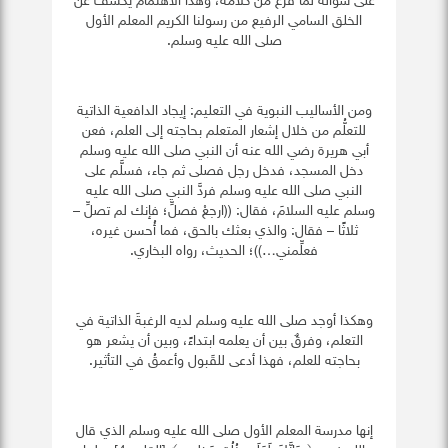
على سؤاله لما فَرَغ من كلامه، وهذا الاهتمام يكشف عن
الخلق السامي الرفيع من رسولنا الكريم المعلم الأول
صلى الله عليه وسلم.
ومن الأساليب النبوية في التعليم: إيجاد الدافعية الذاتية
للتعلُّم من خلال إشعار المتعلم بحاجته إلى العلم، فعن
أبي هريرة رضي الله عنه أن النبي صلى الله عليه وسلم
دخل المسجد، فدخل رجل فصلى ثم جاء، فسلَّم على
النبي صلى الله عليه وسلم فردَّ النبي صلى الله عليه
وسلم عليه السلامَ، فقال: ((ارجعْ فصلِّ؛ فإنك لم تصلِّ –
ثلاثًا – فقال: والذي بعثك بالحق، فما أُحسن غيره،
فعلِّمني…))؛ الحديث، رواه البخاري.
وهكذا أوجد صلى الله عليه وسلم لديه الرغبةَ الذاتية في
التعلم، وفرقٌ بين أن يعلمه ابتداءً، وبين أن يشعر هو
بحاجته للعلم، فهذا أدعى للقَبول وأعمقُ في التأثير.
إنها مدرسة المعلم الأول صلى الله عليه وسلم الذي قال