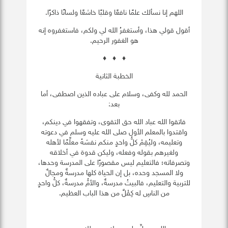
اللهم إنا نسألك علمًا نافعًا وقلبًا خاشعًا ولسانًا ذاكرًا.
أقول قولي هذا، وأستغفرُ الله لي ولكم، فاستغفروه إنه
هو الغفور الرحيم.
♦ ♦ ♦
الخطبة الثانية
الحمد لله وكفى، وسلام على عباده الذين اصطفى، أما
بعد:
فاتقوا الله عباد الله حق التقوى، وتفقهوا في دينكم،
واقتدوا بالمعلم الأول صلى الله عليه وسلم في دعوته
وتعليمه، وليُقِمْ كلُّ واحدٍ منكم نفسَهُ معلِّمًا لأهله
ولغيرهم بقوله وفعله، وليكن قدوة في أخلاقه
وتصرفاته؛ فالتعليم ليس مقصورًا على المدرسة وحدها،
ولا المسجد وحده، بل إن الحياة كلها مدرسةٌ ومجالٌ
للتربية والتعليم، فالبيتُ مدرسةٌ، والأمُّ مدرسةٌ، كلُّ واحدٍ
من الناسِ له كِفْلٌ من هذا الباب العظيم.