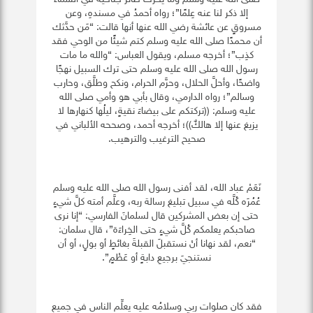
إلا ذكر لنا عنه عِلمًا”؛ رواه أحمدُ في مسندهِ، وعن
مسروقٍ عن عائشة رضي الله عنها أنها قالت: “مَن حدَّثك
أن محمدًا صلى الله عليه وسلم كتم شيئًا من الوحي فقد
كذِب”؛ أخرجه مسلم، ويقول العباس: “والله ما مات
رسول الله صلى الله عليه وسلم حتى ترك السبيل نهجًا
واضحًا، وأحلَّ الحلال، وحرَّم الحرام، ونكح وطلَّق، وحارب
وسالم”؛ رواه الدارمي، وقال بأبي هو وأمي صلى الله
عليه وسلم: ((تركتكم على بيضاءَ نقيةٍ، ليلُها كنهارها لا
يزيغ عنها إلا هالكٌ))؛ أخرجه أحمد، وصححه الألباني في
صحيح الترغيب والترهيب.
نَعَمْ عباد الله، لقد أفنى رسول الله صلى الله عليه وسلم
عُمُرَه كُلَّه في سبيل تبليغ رسالة ربه، وعلَّم أمته كلَّ شيءٍ
حتى إن بعض المشركين قال لسلمانَ الفارسي: “إنا نرى
صاحبكم يعلمكم كُلَّ شيءٍ حتى الخِراءَة”، قال سلمان:
“نعم، لقد نهانا أنْ نستقبلَ القبلةَ بغائطٍ أو بولٍ، أو أن
نستنجيَ برجيعِ دابةٍ أو عَظْمٍ”.
فقد كان صلوات ربي وسلامُه عليه يعلِّم الناس في جميع