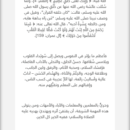
الله فيه: ﴿ وَإِنَّكَ لَعَلَى خُلُقٍ عَظِيمٍ ﴾ [القلم: 4]، ولما
سُئلت عائشة رضي الله عنها عن خُلُقِ رسول الله صلى
الله عليه وسلم، قالت: “كان خلقه القرآن”، وقيل في
وصف نبينا صلى الله عليه وسلم: “مَن رآه بداهة هابه،
ومن خالطه عِشْرةً أحبه”، قال الله تعالى عنه: ﴿ فَبِمَا
رَحْمَةٍ مِنَ اللَّهِ لِنْتَ لَهُمْ وَلَوْ كُنْتَ فَظًّا غَلِيظَ الْقَلْبِ
لَانْفَضُّوا مِنْ حَوْلِكَ ﴾ [آل عمران: 159].
فأعظم ما يؤثر في النفوس ويصل إلى سُويْداء القلوب
ويلامس شَغَافها: حسنُ الخلق، والتحلي بالآداب الفاضلة،
فإفشاء السلام، ومحبة الأنام، والرفق ولين الجانب،
وطلاقة الوجه، والحِلْمُ والأناة، والهِنْدام الحَسَن – آدابٌ
عالية وأساليبُ رائعة، لها آثارٌ عجيبة في كسب الناس،
وإقبالهم على المعلم وتقبُّلِهم منه.
وحريٌّ بالمعلمين والمعلمات والآباء والأمهات ومن يتولى
هذه المهمة الشريفة، أن يقتفيَ أثره ويهتديَ بهديه عليه
الصلاة والسلام؛ ففيه الخير كل الخير.