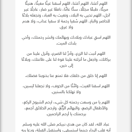
اللهم أغثنا، اللهم أغثنا، اللهم أسقنا غيثًا مغيثًا، هنيئًا
مريئًا، طبقًا مجللًا، سحًّا عامًّا، نافعًا غير ضار، عاجلًا غير
آجل، اللهم تحيي به البلاد، وتغيث به العباد، وتجعله بلاغًا
للحاضر والبادِ. اللهم سُقيا رحمة لا سقيا عذاب، ولا هدم
ولا غرق.
اللهم اسقِ عبادك وبلادك وبهائمك وانشر رحمتك، وأحي
بلدك الميت.
اللهم أنبت لنا الزرع، وأدرَّ لنا الضرع، وأنزل علينا من
بركاتك، واجعل ما أنزلته علينا قوة لنا على طاعتك، وبلاغًا
إلى حين.
اللهم إنا خلق من خلقك فلا تمنع عنا بذنوبنا فضلك.
اللهم اسقنا الغيث، وآمِّنَّا من الخوف، ولا تجعلنا آيسين،
ولا تهلكنا بالسنين.
اللهم يا من وسعت رحمته كل شيء، ارحم الشيوخ الركع،
والأطفال الرضع، والبهائم الرُّتَّعَ، وارحم الخلائق أجمع،
برحمتك يا أرحم الراحمين.
عباد الله، لقد كان من هدي نبيكم صلى الله عليه وسلم
أنه قلب الرداء حينما استسقى، واستقبل القبلة، ودعا ربه