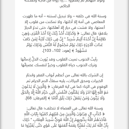
ولولا البهائم لم يُمطروا …))؛ رواه ابن ماجه وصححه
الحاكم.
وسنة الله في خلقه – ولا تبديل لسنته – أنه ما ظهرت
المعاصي في أمة إلا أذلتها، ولا تمكنت من قلوب إلا
أعمتها، ولا فشت في ديار إلا أهلكتها، حتى تدعَ الديارَ
بلاقعَ؛ قال تعالى: ﴿ وَكَذَلِكَ أَخْذُ رَبِّكَ إِذَا أَخَذَ الْقُرَى وَهِيَ
ظَالِمَةٌ إِنَّ أَخْذَهُ أَلِيمٌ شَدِيدٌ * إِنَّ فِي ذَلِكَ لَآيَةً لِمَنْ خَافَ
عَذَابَ الْآخِرَةِ ذَلِكَ يَوْمٌ مَجْمُوعٌ لَهُ النَّاسُ وَذَلِكَ يَوْمٌ
مَشْهُودٌ ﴾ [هود: 102، 103].
رأيتُ الذنوب تميت القلوب وقد يُورث الذلَّ إدمانُها
وترك الذنوب حياة القلوب وخيرٌ لنفسك عصيانُها
إن الشرك بالله تعالى من أعظم أبواب الفقر واندثار
الخيرات ومحق البركات، يليه سفكُ الدم الحرام ثم
الوقوع في الزنا؛ كما في آية الفرقان: ﴿ وَالَّذِينَ لَا يَدْعُونَ
مَعَ اللَّهِ إِلَهًا آخَرَ وَلَا يَقْتُلُونَ النَّفْسَ الَّتِي حَرَّمَ اللَّهُ إِلَّا بِالْحَقِّ
وَلَا يَزْنُونَ وَمَنْ يَفْعَلْ ذَلِكَ يَلْقَ أَثَامًا ﴾ [الفرقان: 68].
وسنة الله تعالى في العصاة لا تتخلف؛ قال تعالى:
﴿ كَدَأْبِ آلِ فِرْعَوْنَ وَالَّذِينَ مِنْ قَبْلِهِمْ كَفَرُوا بِآيَاتِ اللَّهِ
فَأَخَذَهُمُ اللَّهُ بِذُنُوبِهِمْ إِنَّ اللَّهَ قَوِيٌّ شَدِيدُ الْعِقَابِ * ذَلِكَ
بِأَنَّ اللَّهَ لَمْ يَكُ مُغَيِّرًا نِعْمَةً أَنْعَمَهَا عَلَى قَوْمٍ حَتَّى يُغَيِّرُوا مَا