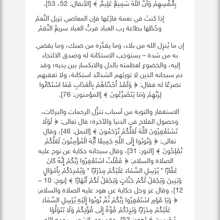
بِأَنْفُسِهِمْ وَأَنَّ اللَّهَ سَمِيعٌ عَلِيمٌ ﴾ [الأنفال: 52، 53].
إذا كنتَ في نعمة فارْعَها فإن المعاصي تزيل النِّعمْ
وحُطْها بطاعة رب العباد فربُّ العباد سريعُ النِّقمْ
إن ما يُنزِل الله من بلاء، وما يقدَّره من ضنك، وما يقضي
به من شدة – يستوجب الاستكانة له وصدق الالتجاء
إليه، والخضوع لعظمته بالذل والانكسار بين يديه؛ وقد
ذم سبحانه الذين لا تورثهم الشدائد استكانة، ولا تعقبهم
تضرعًا له فقال: ﴿ وَلَقَدْ أَخَذْنَاهُمْ بِالْعَذَابِ فَمَا اسْتَكَانُوا
لِرَبِّهِمْ وَمَا يَتَضَرَّعُونَ ﴾ [المؤمنون: 76].
الاستغفار والتوبة من أسباب تنزُّل الرحمات والبركات،
وحصول الفلاح في الدنيا والآخرة؛ قال تعالى: ﴿ لَوْلَا
تَسْتَغْفِرُونَ اللَّهَ لَعَلَّكُمْ تُرْحَمُونَ ﴾ [النمل: 46]، وقال
تعالى: ﴿ وَتُوبُوا إِلَى اللَّهِ جَمِيعًا أَيُّهَ الْمُؤْمِنُونَ لَعَلَّكُمْ
تُفْلِحُونَ ﴾ [النور: 31]، وقال سبحانه حكاية عن نوح عليه
الصلاة والسلام: ﴿ فَقُلْتُ اسْتَغْفِرُوا رَبَّكُمْ إِنَّهُ كَانَ
غَفَّارًا * يُرْسِلِ السَّمَاءَ عَلَيْكُمْ مِدْرَارًا * وَيُمْدِدْكُمْ بِأَمْوَالٍ
وَبَنِينَ وَيَجْعَلْ لَكُمْ جَنَّاتٍ وَيَجْعَلْ لَكُمْ أَنْهَارًا ﴾ [نوح: 10 –
12]، وقال عز وجل حكاية عن هود عليه الصلاة والسلام:
﴿ وَيَا قَوْمِ اسْتَغْفِرُوا رَبَّكُمْ ثُمَّ تُوبُوا إِلَيْهِ يُرْسِلِ السَّمَاءَ
عَلَيْكُمْ مِدْرَارًا وَيَزِدْكُمْ قُوَّةً إِلَى قُوَّتِكُمْ وَلَا تَتَوَلَّوْا