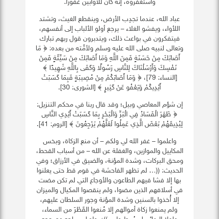
واستغفروه، إنه كان للأوابين غفورًا.
عباد الله، عندما تجدِب الأرض، وينقطع الغيث، وتشتد
اللأواء، ويفشو الغلاء – يرجع أولو الألباب إلى أنفسهم،
فيتفكرون في بواعث ذلك، ويتدبرون قول ربهم تبارك
وتعالى لنبيه صلى الله عليه وسلم ولأمَّته من بعده: ﴿ مَا
أَصَابَكَ مِنْ حَسَنَةٍ فَمِنَ اللَّهِ وَمَا أَصَابَكَ مِنْ سَيِّئَةٍ فَمِنْ
نَفْسِكَ وَأَرْسَلْنَاكَ لِلنَّاسِ رَسُولًا وَكَفَى بِاللَّهِ شَهِيدًا ﴾
[النساء: 79]، ﴿ وَمَا أَصَابَكُمْ مِنْ مُصِيبَةٍ فَبِمَا كَسَبَتْ
أَيْدِيكُمْ وَيَعْفُو عَنْ كَثِيرٍ ﴾ [الشورى: 30].
إن شؤم المعاصي وبيل؛ وقد قال ربنا في محكم التنزيل:
﴿ ظَهَرَ الْفَسَادُ فِي الْبَرِّ وَالْبَحْرِ بِمَا كَسَبَتْ أَيْدِي النَّاسِ
لِيُذِيقَهُمْ بَعْضَ الَّذِي عَمِلُوا لَعَلَّهُمْ يَرْجِعُونَ ﴾ [الروم: 41].
واعلموا – غفر الله لي ولكم – أن منع الزكاة، وبخس
المكاييل والموازين، والغفلة عن الله – من أسباب القحط،
ومحق البركات، وشدة المؤنة، والضيق في الأرزاق؛ وفي
الحديث: ((… لم تظهر الفاحشة في قوم قط حتى يعلنوا
بها إلا فشا فيهم الطاعون والأوجاع التي لم تكن مضت
في أسلافهم الذين مضوا، ولم ينقصوا المكيال والميزان
إلا أُخذوا بالسنين وشدة المؤنة وجور السلطان عليهم،
ولم يمنعوا زكاة أموالهم إلا مُنعوا القَطْرَ من السماء،