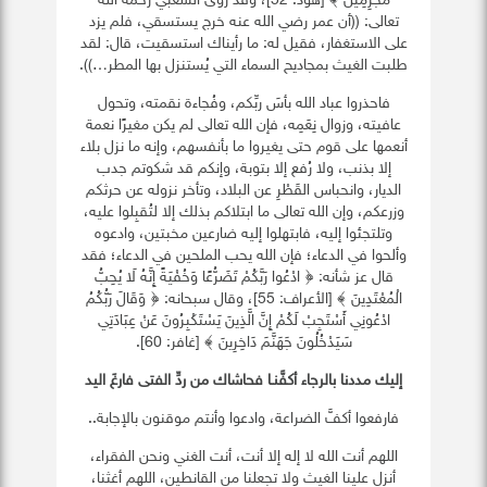
مُجْرِمِينَ ﴾ [هود: 52]، وقد روى الشعبي رحمه الله
تعالى: ((أن عمر رضي الله عنه خرج يستسقي، فلم يزد
على الاستغفار، فقيل له: ما رأيناك استسقيت، قال: لقد
طلبت الغيث بمجاديح السماء التي يُستنزل بها المطر…)).
فاحذروا عباد الله بأسَ ربِّكم، وفُجاءة نقمته، وتحول
عافيته، وزوال نِعَمِه، فإن الله تعالى لم يكن مغيرًا نعمة
أنعمها على قوم حتى يغيروا ما بأنفسهم، وإنه ما نزل بلاء
إلا بذنب، ولا رُفع إلا بتوبة، وإنكم قد شكوتم جدب
الديار، وانحباس القَطْرِ عن البلاد، وتأخر نزوله عن حرثكم
وزرعكم، وإن الله تعالى ما ابتلاكم بذلك إلا لتُقبِلوا عليه،
وتلتجئوا إليه، فابتهلوا إليه ضارعين مخبتين، وادعوه
وألحوا في الدعاء؛ فإن الله يحب الملحين في الدعاء؛ فقد
قال عز شأنه: ﴿ ادْعُوا رَبَّكُمْ تَضَرُّعًا وَخُفْيَةً إِنَّهُ لَا يُحِبُّ
الْمُعْتَدِينَ ﴾ [الأعراف: 55]، وقال سبحانه: ﴿ وَقَالَ رَبُّكُمُ
ادْعُونِي أَسْتَجِبْ لَكُمْ إِنَّ الَّذِينَ يَسْتَكْبِرُونَ عَنْ عِبَادَتِي
سَيَدْخُلُونَ جَهَنَّمَ دَاخِرِينَ ﴾ [غافر: 60].
إليك مددنا بالرجاء أكفَّنـا
فحاشاك من ردِّ الفتى فارغَ اليد
فارفعوا أكفَّ الضراعة، وادعوا وأنتم موقنون بالإجابة..
اللهم أنت الله لا إله إلا أنت، أنت الغني ونحن الفقراء،
أنزل علينا الغيث ولا تجعلنا من القانطين، اللهم أغثنا،