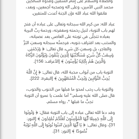
والصلاة والسلام على إمام المتقين وقدوة السالكين
محمد النبي الأمين، وعلى آله وصحبه أجمعين، وبعد،
فاتقوا الله عباد الله فإن الجنة أعدت للمتقين.
عباد الله: من كرم الله سبحانه وتعالى على عباده أن فتح
لهم باب التوبة، لنيل رحمته ومغفرته، ورحمة ربِّ البرية
بعباده تتجلَّى في توبته على العاصي بعد عصيانه،
والمذنب بعد اقتراف ذنوبه، فرحمتُه سبحانه وسعتِ البَرَّ
والفاجر، بل وسعتِ كل شيء قال تعالى: ﴿ وَرَحْمَتِي
وَسِعَتْ كُلَّ شَيْءٍ فَسَأَكْتُبُهَا لِلَّذِينَ يَتَّقُونَ وَيُؤْتُونَ الزَّكَاةَ
وَالَّذِينَ هُمْ بِآَيَاتِنَا يُؤْمِنُونَ ﴾ [الأعراف: 156].
التوبة باب من أبواب محبة الله، قال تعالى: ﴿ إِنَّ اللَّهَ
يُحِبُّ التَّوَّابِينَ وَيُحِبُّ الْمُتَطَهِّرِينَ ﴾ [البقرة: 222].
والتوبة باب رحب لمحو ما قبلها من الذنوب والحوب،
قال صلى الله عليه وسلم:” أما علمت يا عمرو أن التوبة
تجبُّ ما قبلها “. رواه مسلم.
وقد دعا الله تعالى عباده إلى باب التوبة فقال: ﴿ ‏‏وَتُوبُوا
إِلَى اللَّهِ جَمِيعًا أَيُّهَا الْمُؤْمِنُونَ لَعَلَّكُمْ تُفْلِحُونَ ﴾ [‏النور‏:‏
31‏]‏‏، وقال تعالى: ﴿ يَا أَيُّهَا الَّذِينَ آمَنُوا تُوبُوا إِلَى اللَّهِ تَوْبَةً
نَّصُوحًا ﴾ [‏النور‏:‏ 31‏].