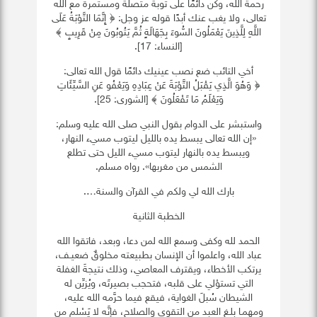
رحمة الله، وكن دائمًا على توبة متصلة ومستمرة مع الله
تعالى، ولا يغب عنك أبدًا قوله عز وجل: ﴿ إِنَّمَا التَّوْبَةُ عَلَى
اللَّهِ لِلَّذِينَ يَعْمَلُونَ السُّوءَ بِجَهَالَةٍ ثُمَّ يَتُوبُونَ مِنْ قَرِيبٍ ﴾
[النساء: 17].
أخي التائب ضع نصب عينيك دائمًا قول الله تعالى:
﴿ وَهُوَ الَّذِي يَقْبَلُ التَّوْبَةَ عَنْ عِبَادِهِ وَيَعْفُو عَنِ السَّيِّئَاتِ
وَيَعْلَمُ مَا تَفْعَلُونَ ﴾ [الشورى: 25].
واستبشر على الدوام بقول النبي صلى الله عليه وسلم:
«إن الله تعالى يبسط يده بالليل ليتوب مسيء النهار،
ويبسط يده بالنهار ليتوب مسيء الليل حتى تطلع
الشمس من مغربها». رواه مسلم.
بارك الله لي ولكم في القرآن والسنة….
الخطبة الثانية
الحمد لله وكفى وسمع الله لمن دعا، وبعد، فاتقوا الله
عباد الله، واعلموا أن الإنسان بطبيعته مخلوقٌ ضعيـف،
يرتكب الأخطاء، ويقترف المعاصي، وذلك نتيجةَ الغفلة
التي تستوْلي على قلبه، فتحجب بصيرتَه، ويُزيِّن له
الشيطان سُبلَ الغواية، فيقع فيما حرَّمه الله عليه،
ومهمـا بلـغ العبد من التقوى والصلاح، فإنَّه لا يَسْلم من