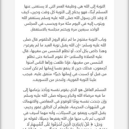
التوبة إلى الله هي وظيفة العمر التي لا يستغنى عنها
المسلم أبدًا، فهو يحتاج إلى التوبة كل وقت وحين، كيف
لا وقد كان رسول الله صلى الله عليه وسلم يستغفر الله
ويتوب إليه في اليوم مئة مرة ويحسب في المجلس
الواحد سبعين مرة ويختم مجلسه بالاستغفار.
وباب التوبة مفتوح ما لم تبلغ الروح الحلقوم قال صلى
الله عليه وسلم: «إن الله يقبل توبة العبد ما لم يغرغر».
وهذا خاص بكل أحد، أو تطلع الشمس من مغربها، قال
عليه الصلاة والسلام: «لا تقوم الساعة حتى تطلع
الشمس من مغربها، فإذا طلعت ورآها الناس آمنوا
أجمعون، فذلك حين لا ينفع نفسا إيمانها لم تكن آمنت
من قبل أو كسبت في إيمانها خيرًا» متفق عليه. فيجب
علينا التوبة الفورية، ولنحذر من التسويف.
المسلم العاقل هو الذي يقوم نفسه ويأخذ بزمامها إلى
ما فيه مرضاة الله واتباع رسوله صلى الله عليه وسلم
وإن جنحت نفسه يومًا للوقوع في المعاصي والانهماك
في الشهوات المحرمة، فليعلم أن الخالق غفور رحيم،
يقبل التوب ويعفو عن السيئات، وأنه مهما أسرف في
الذنوب ثم تاب منها فإن الله يغفرها جميعًا، لقوله عز
وجل: ﴿ قُلْ يَاعِبَادِيَ الَّذِينَ أَسْرَفُوا عَلَى أَنْفُسِهِمْ لَا