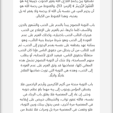
تَقْنَطُوا مِنْ رَحْمَةِ اللَّهِ إِنَّ اللَّهَ يَغْفِرُ الذُّنُوبَ جَمِيعًا إِنَّهُ هُوَ
الْغَفُورُ الرَّحِيمُ ﴾ [الزمر: 53]، والقنوط من رحمة الله هو
أن يجزم المرء في نفسه بأن الله لا يرحمه ولا يغفر له بل
يعذبه، وهذا القنوط من الكبائر.
باب التوبة النصوح يبدأ بالندم على الذنب والشعور بالحزن
والأسف كلما ذكرها، ثم بالعزم على الإقلاع عن الذنب
فيترك التائب الذنب باختياره، وكذلك العزم على عدم
العودة إلى الذنب وهو شرط مرتبط بنية التائب، وهو
بمثابة عهد يقطعه على نفسه بعدم الرجوع إلى الذنب، ثم
لابد للتائب من أن يتحلل من حقوق الناس فإذا كان الذنب
متعلقًا بحقوق الناس، فيعيد الحق لأصحابه، أو يطلب
منهم المسامحة، ولا شك أن التوبة النصوح تشمل هذه
المعاني كلها، فصاحبها قد وثق العزم على عدم العودة
إلى الذنب، وهذه هي التوبة التي تورث صاحبها الفلاح
عاجلًا وآجلًا.
باب التوبة منحة من أكرم الأكرمين وأرحم الراحمين فلا
يقنطن المؤمن ويتوب إلى ربه مهما بلغ عظم ذنوبه
وحتى إن عاد إلى المعصية فلا يغلق باب الرجاء في
نفسه، فالله غفور تواب، والشيطان حريص على إيقاعه
في المعصية مرة أخرى، فمن يحول بينك وبين التوبة،
فلو وقعت في المعصية مرة بل ومرات فلا تقنط من