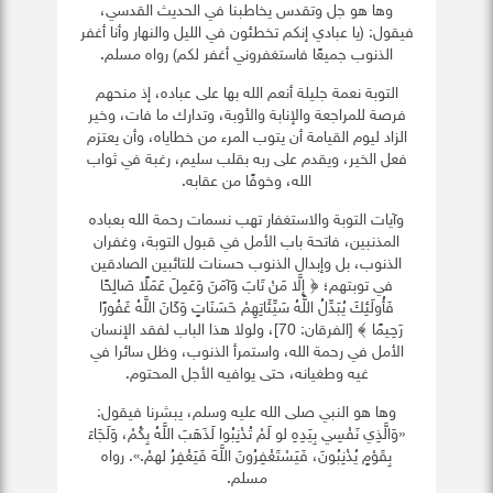
وها هو جل وتقدس يخاطبنا في الحديث القدسي،
فيقول: (يا عبادي إنكم تخطئون في الليل والنهار وأنا أغفر
الذنوب جميعًا فاستغفروني أغفر لكم) رواه مسلم.
التوبة نعمة جليلة أنعم الله بها على عباده، إذ منحهم
فرصة للمراجعة والإنابة والأوبة، وتدارك ما فات، وخير
الزاد ليوم القيامة أن يتوب المرء من خطاياه، وأن يعتزم
فعل الخير، ويقدم على ربه بقلب سليم، رغبة في ثواب
الله، وخوفًا من عقابه.
وآيات التوبة والاستغفار تهب نسمات رحمة الله بعباده
المذنبين، فاتحة باب الأمل في قبول التوبة، وغفران
الذنوب، بل وإبدال الذنوب حسنات للتائبين الصادقين
في توبتهم؛ ﴿ إِلَّا مَنْ تَابَ وَآمَنَ وَعَمِلَ عَمَلًا صَالِحًا
فَأُولَئِكَ يُبَدِّلُ اللَّهُ سَيِّئَاتِهِمْ حَسَنَاتٍ وَكَانَ اللَّهُ غَفُورًا
رَحِيمًا ﴾ [الفرقان: 70]، ولولا هذا الباب لفقد الإنسان
الأمل في رحمة الله، واستمرأ الذنوب، وظل سائرا في
غيه وطغيانه، حتى يوافيه الأجل المحتوم.
وها هو النبي صلى الله عليه وسلم، يبشرنا فيقول:
«وَالَّذِي نَفْسِي بِيَدِهِ لو لَمْ تُذْنِبُوا لَذَهَبَ اللَّهُ بِكُمْ، وَلَجَاءَ
بِقَوْمٍ يُذْنِبُونَ، فَيَسْتَغْفِرُونَ اللَّهَ فَيَغْفِرُ لهمْ.». رواه
مسلم.