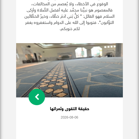
الوقوع في الأخطاء، ولا يُعصم من المخالفات،
فالمعصوم هو نبيُّنا محمَّد عليه أفضل الصَّلاة وأزكى
السلام فهو القائل: ” كلُّ بَني آدمَ خطَّاء، وخيرُ الخطَّائين
التوَّابون”. فتوبوا إلى الله على الدوام واستغفروه يغفر
لكم ذنوبكم.
حقيقة التقوى وثمراتها
2026-08-06