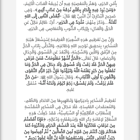
بِأَمْنِ الحَرَمِ، وَهَمَّ بِالْمَعْصِيَةِ فِيهِ أَنْ يُذِيقَهُ الْعَذَابَ الْألِيمَ،
﴿
وَمَنْ يُرِدْ فِيهِ بِإِلْحَادٍ بِظُلْمٍ نُذِقْهُ مِنْ عَذَابٍ أَلِيمٍ
﴾، وَفِي
صَحِيحِ الْبُخَارِيِّ أَنَّ النَّبِيَّ ﷺ قَالَ: «
أَبُغْضُ النَّاسِ إِلَى اللهِ
ثَلَاثَةٌ
…وَذَكَرَ مِنْهُمْ:
مُلْحِدٌ فِي الْحَرَمِ
». أَيَّ: ظَالِمٌ مَائِلٌ عَنِ
الْحَقِّ وَالْعَدْلِ؛ بِاِرْتِكَابِ الذُّنُوبِ وَالْمَعَاصِي فِي الْحَرَمِ.
وَإِنَّ مِنْ تَعْظِيمِ هَذِهِ الشَّعِيرَةِ الْعَظِيمَةِ اِسْتِشْعَارُ هَيْبَةِ
الْمَشَاعِرِ؛ بِتحقِيقِ تَوْحِيدِ اللهِ وَطَاعَتِهِ، وَالتَّحَلِّي بِآدَابِ الْحَجِّ
مِنَ الرِّفْقِ وَاللِّينِ وَالسَّكِينَةِ، وَالْبُعْدَ عَنِ الْفُسُوقِ وَالْجِدَالِ
وَالْخِصَامِ؛ قَالَ تَعَالَى:﴿
الْحَجُّ أَشْهُرٌ مَعْلُومَاتٌ فَمَنْ فَرَضَ
فِيهِنَّ الْحَجَّ فَلَا رَفَثَ وَلَا فُسُوقَ وَلَا جِدَالَ فِي الْحَجِّ وَمَا
تَفْعَلُوا مِنْ خَيْرٍ يَعْلَمْهُ اللَّهُ وَتَزَوَّدُوا فَإِنَّ خَيْرَ الزَّادِ التَّقْوَى
وَاتَّقُونِ يَا أُولِي الْأَلْبَابِ
﴾. وَقَالَ رَسُولُ اللهِ ﷺ: «
مَنْ حَجَّ
فَلَمْ يَرْفُثْ، وَلَمْ يَفْسُقْ؛ رَجَعَ كَيَوْمَ وَلَدَتْهُ أُمُّهُ
» مُتَفَقٌ
عَليهِ.
تَعْظِيمُ الْمَشَاعِرِ بِاحتِرَامِهَا وَتَطْهِيرِهَا مِنْ الالحَادِ وَالظُلمِ،
وَالمُعتقَداتِ الفَاسِدَةِ، فَلَا مَجَالَ فِي الْمَشَاعِرِ الْمُقَدَّسَةِ
لِلشِّعَارَاتِ الطَّائِفِيَّةِ أَوِ السِّيَاسِيَّةُ، فَقَدْ جُعِلَتْ هَذِهِ
الشَّعَائِرُ لإقَامَةِ ذِكْرِ اللهِ وَاِسْتِغْفَارِهِ وَدُعَائِهِ، ﴿
فَإِذَا أَفَضْتُمْ
مِنْ عَرَفَاتٍ فَاذْكُرُوا اللَّهَ عِنْدَ الْمَشْعَرِ الْحَرَامِ وَاذْكُرُوهُ كَمَا
هَدَاكُمْ وَإِنْ كُنْتُمْ مِنْ قَبْلِهِ لَمِنَ الضَّالِّينَ * ثُمَّ أَفِيضُوا مِنْ
حَيْثُ أَفَاضَ النَّاسُ وَاسْتَغْفِرُوا اللَّهَ إِنَّ اللَّهَ غَفُورٌ رَحِيمٌ *