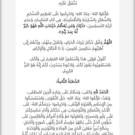
مُتَّفَقٌ عَلَيْهِ.
فَاِتَّقَوْا اللهَ -عِبَادَ اللهِ- وَاحْرِصُوا عَلَى تَعْظِيمِ الْمَشَاعِرِ
وَالشَّعَائِرِ بِالسَّكِينَةِ وَالطُّمأنِينَةِ، فِي أدَاءِ المَنَاسِكِ وَعدَمِ
أذِيَّةِ المُسلِمينَ، ﴿
ذَٰلِكَ وَمَن يُعَظِّمْ حُرُمَاتِ اللَّهِ فَهُوَ خَيْرٌ
لَّهُ عِندَ رَبِّهِ
﴾.
اللَّهُمُّ
وَفِّقْ حُجَّاجَ بَيْتِكَ الْحَرَامِ، وَتَقْبَلْ مِنْهُمْ، ورُدَّهُمْ إِلَى
أَهْلِيِّهِمْ سَالِمِينَ غَانِمِينَ، يَا ذَا الْجَلَاَلِ وَالْإكْرَامِ.
أَقُولُ قَوْلِي هَذَا وَأَسْتَغْفِرُ اللهَ العَظِيمَ لِي وَلَكُمْ،
فَاسْتَغْفِرُوهُ يَغْفِرْ لَكُمْ، وَادْعُوهُ يَسْتَجِبْ لَكُمْ إِنَّهُ هُوَ البَرُّ
الكَرِيمُ.
الخُطبَةُ الثَّانيةُ:
الْحَمْدُ للّهِ
وَكَفَى، وَسَلَاَمٌ عَلَى عِبَادِهِ الَّذِينَ اصْطَفَى،
وَبَعْدُ؛ فَاِتَّقُوا اللهَ- عِبَادَ اللهِ- حَقَّ التَّقْوَى، وَاسْتَمْسَكُوا
مِنَ الْإِسْلَامِ بِالْعُرْوَةِ الْوُثْقَى، وَاحْرِصُوا -رَحِمَكُمُ اللهُ- عَلَى
الْأَخْذِ بِالنَّصَائِحِ وَالتَّوْصِيَاتِ فِي حَجِّكُمْ وَأَدَاءِ مَنَاسِكِكُمْ
عَلَى عِلْمٍ وَبَصيرَةٍ، وَتَعَاوِنُوا مَعَ وُلَاةِ أَمْرِكُمْ وَالْقَائِمِينَ عَلَى
شُؤُونِ الْحَجِّ حَتَّى يَظْهَرَ مَوْسِمُ الْحَجِّ بِأَبْهَى صُورِهٍ وَأَجْمَلِ
رِسَالَةٍ تُبرِزُ مَعَانِيَ الْحَجِ مِنَ الْعِبَادَةِ وَالتَّوْحِيدِ وَالْوَحْدَةِ
وَالنِّظَامِ وَالْاِمْتِثَالِ؛ كَمَا أَرَادَ اللهُ ﻷمَةِ اﻹسْلَامِ أَنْ تَكَوُنَ أُمَّةً