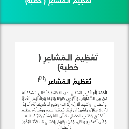
تَعْظِيمُ الـمَشَاعِرِ ( خطبة)
تَعْظِيمُ الـمَشَاعِرِ (
خطبة)
[1]
)
(
تَعْظِيمُ الـمَشَاعِرِ
الْحَمْدُ لِلَّهِ
الْكَبِيرِ الْمُتَعَالِ، ذِي الْعَظْمَةِ وَالْجَلَاَلِ، يَسْجُدُ لَهُ
مَنْ فِي السَّمَاوَاتِ وَالْأَرْضِ طَوْعًا وَكَرْهًا وَظِلَالَهُمْ بِالْغُدُوِّ
وَالْآصَالِ، وَأَشْهَدُ أَلَا إلَهَ إِلَّا اللهَ وَحْدِهِ لَا شَرِيكَ لَهُ، لَا نِدَّ
لَهُ وَلَا مِثَالَ، وَأَشْهَدُ أَنَّ نَبِيَّنَا مُحَمَّدَاً عَبْدُهُ وَرَسُولُهُ، عَظِيمُ
الْأَخْلَاَقِ وَطَيِّبِ الْخِصَالِ، صَلَّى اللهُ وَسَلَّمُ وَبَارَّكَ عَلَيْهِ،
وَعَلَى أَصْحَابِهِ والآلِ، وَمَنْ تَبِعَهُمْ بِإحْسَانٍ مَا تَجَدَّدَ الْبُكُورُ
وَالْآصَالُ.