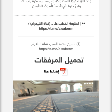
عِبَادَ اللَّهِ:
اذكُرُوْا اللَّهَ ذِكرَاً كَثِيرَاً، وَسَبِّحُوهُ بُكرَةً وَأَصِيلاً،
وَآخِرُ دَعْوَانَا أَنِ الْحَمْدُ لِلَّهِ رَبِّ الْعَالَمِينَ.
……………………………………………………………
•• | ‏
لمتابعة الخطب على
: (
قناة التليجرام
) /
https://t.me/alsaberm
(1) للشيخ محمد السبر، قناة التلغرام
https://t.me/alsaberm
تحميل المرفقات
إضغط هنا