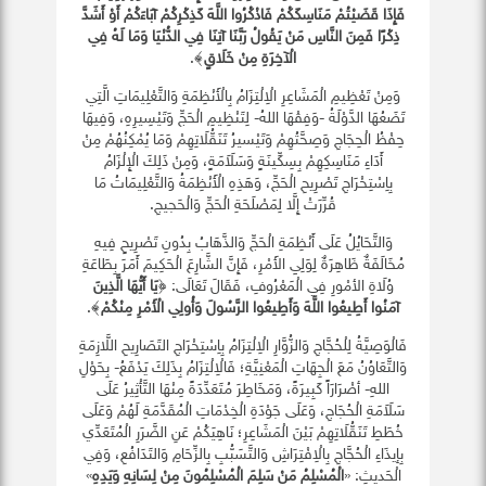
فَإِذَا قَضَيْتُمْ مَنَاسِكَكُمْ فَاذْكُرُوا اللَّهَ كَذِكْرِكُمْ آبَاءَكُمْ أَوْ أَشَدَّ
ذِكْرًا فَمِنَ النَّاسِ مَنْ يَقُولُ رَبَّنَا آتِنَا فِي الدُّنْيَا وَمَا لَهُ فِي
الْآخِرَةِ مِنْ خَلَاقٍ
﴾.
وَمِنْ تَعْظِيمِ الْمَشَاعِرِ الْاِلْتِزَامُ بِالْأَنْظِمَةِ وَالتَّعْلِيمَاتِ الَّتِي
تَضَعُهَا الدَّوْلَةُ -وَفِقْهَا اللهُ- لِتَنْظِيمِ الْحَجِّ وَتَيْسِيرِهِ، وَفِيهَا
حِفْظُ الْحِجَاجِ وَصِحَّتُهِمْ وَتَيْسيرُ تَنَقُّلَاتِهِمْ وَمَا يُمْكِنُهُمْ مِنْ
أَدَاءِ مَنَاسِكِهِمْ بِسِكِّينَةٍ وَسَلَاَمَةٍ، وَمِنْ ذَلِكَ الْإِلْزَامُ
بِاِسْتِخْرَاجِ تَصْرِيحِ الْحَجِّ، وَهَذِهِ الْأَنْظِمَةُ وَالتَّعْلِيمَاتُ مَا
قُرِّرَتْ إِلَّا لِمَصْلَحَةِ الْحَجِّ وَالْحَجيجِ.
وَالتَّحَايُلُ عَلَى أَنْظِمَةِ الْحَجِّ وَالذَّهَابُ بِدُونِ تَصْرِيحٍ فِيهِ
مُخَالَفَةٌ ظَاهِرَةٌ لِوَلِيِ الأَمْرِ، فَإِنَّ الشَّارِعَ الْحَكِيمَ أَمَرَ بِطَاعَةِ
وُلَاةِ اﻷمْورِ فِي الْمَعْرُوفِ، فَقَالَ تَعَالَى: ﴿
يَا أَيُّهَا الَّذِينَ
آمَنُوا أَطِيعُوا اللَّهَ وَأَطِيعُوا الرَّسُولَ وَأُولِي الْأَمْرِ مِنْكُمْ
﴾.
فَالْوَصِيَّةُ لِلْحُجَّاجِ وَالزُّوَّارِ الْاِلْتِزَامُ بِاِسْتِخْرَاجِ التَصَارِيحِ اللَّازِمَةِ
وَالتَّعَاوُنُ مَعَ الْجِهَاتِ الْمَعْنِيَّةِ؛ فَالْاِلْتِزَامُ بِذَلِكَ يَدْفَعُ- بِحَوْلِ
اللهِ- أضْرَارَاً كَبِيرَةً، وَمَخَاطِرَ مُتَعَدِّدَةً مِنْهَا التَّأْثِيرُ عَلَى
سَلَاَمَةِ الْحُجَاجِ، وَعَلَى جَوْدَةِ الْخِدْمَاتِ الْمُقَدَّمَةِ لَهُمْ وَعَلَى
خُطَطِ تَنَقُّلَاتِهِمْ بَيْنَ الْمَشَاعِرِ؛ نَاهِيَكُمْ عَنِ الضَّرَرِ الْمُتَعَدِّي
بِإيذَاءِ الْحُجَّاجِ بِالْاِفْتِرَاشِ وَالتَّسَبُّبِ بِالزِّحَامِ وَالتَدَافُعِ، وَفِي
الْحَديثِ: «
الْمُسْلِمُ مَنْ سَلِمَ الْمُسْلِمُونَ مِنْ لِسَانِهِ وَيَدِهِ
»