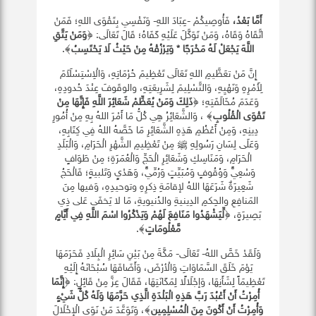
أَمَّا بَعْدُ،
فَأُوصِيكُمْ -عِبَادَ اللهِ- وَنَفْسِي بِتَقْوَى اللهِ؛ فَمَنْ
اتَّقَاهُ وَقَاهُ، وَمَنْ تَوَكَّلَ عَلَيْهِ كَفَاهُ؛ قَالَ تَعَالَى: ﴿
وَمَنْ يَتَّقِ
اللَّهَ يَجْعَلْ لَهُ مَخْرَجًا * وَيَرْزُقْهُ مِنْ حَيْثُ لَا يَحْتَسِبُ
﴾.
إِنَّ مَنْ تعَظَّيمِ اللهِ تَعَالَى تَعْظِيمَ حُرْمَاتِهِ، وَالْاِسْتِسْلَاَمَ
لِأَمْرِهِ وَنَهْيِهِ، وَالتَّسْلِيمَ لِشَرِيعَتِهِ، والوقَوفَ عِنْدَ حُدودِهِ،
وَعَدَمَ مُخَالَفَتِهِ؛ ﴿
ذَلِكَ وَمَنْ يُعَظِّمْ شَعَائِرَ اللَّهِ فَإِنَّهَا مِنْ
تَقْوَى الْقُلُوبِ
﴾ ، وَالشَّعَائِرُ هِي كُلُّ مَا أَمْرَ اللهُ بِهِ مِنْ أُمُورِ
دِينِهِ، وَمِنْ أَعْظُمِ هَذِهِ الشَّعَائِرِ مَا خَصَّهُ اللهُ فِي كِتَابِهِ،
وَعَلَى لِسَانِ رَسُولِهِ ﷺ مِنْ تَعْظِيمِ الشَّهْرِ الْحَرَامِ، وَالْبَلَدِ
الْحَرَامِ، وَمَنَاسِكِ وَشَعَائِرِ الْحَجِّ وَالْعُمَرَةِ؛ مِنْ طَوَافٍ
وَسْعِيٍّ وَوُقُوفٍ وَمُبَيِّتٍ وَرُمِّيٍّ، وَهَدْيٍ وَتَلبيةٍ؛ فَالْحَجُ
شَعِيرَةٌ شَرَعَهَا اللهُ لإقامَةِ ذِكرِهِ وتوحيدِهِ، وَفيها مِنَ
المَنافِعِ والحِكمِ الدِينيةِ والدُنيويةِ، مَا لا يَخفَى عَلى ذِي
بَصِيرَةٍ، ﴿
لِّيَشْهَدُوا مَنَافِعَ لَهُمْ وَيَذْكُرُوا اسْمَ اللَّهِ فِي أَيَّامٍ
مَّعْلُومَاتٍ
﴾.
وَلَقَدْ خَصَّ اللهُ- تَعَالَى- مَكَّةَ مِنْ بَيْنِ سَائِرِ الْبِلَادِ فَحَرَمَهَا
يَوْمَ خَلَقَ السَّمَاوَاتِ وَالْأرْضَ، وَأَضَافَهَا سُبْحَانَهُ إِلَيْهِ
تَعْظِيمَاً لِشَأَنِهَا، وَإجْلَالًا لِمَكَانَتِهَا، فَقَالَ عِزَّ مِنْ قَائِلٍ: ﴿
إِنَّمَا
أُمِرْتُ أَنْ أَعْبُدَ رَبَّ هَذِهِ الْبَلْدَةِ الَّذِي حَرَّمَهَا وَلَهُ كُلُّ شَيْءٍ
وَأُمِرْتُ أَنْ أَكُونَ مِنَ الْمُسْلِمِين
﴾، وَتَوَعَّدَ مَنْ نَوَى الْإِخْلَالَ