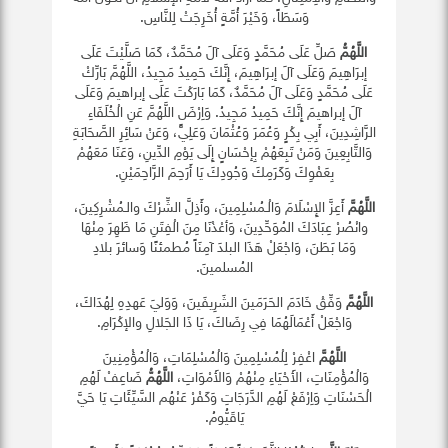
وَسَطَاً، وَخَيْرَ أُمَّةٍ أُخَرِجَتْ لِلنَّاسِ.
اللَّهُمُّ
صَلِّ عَلَى مُحَمَّدٍ وَعَلَى آلَ مُحَمَّدٌ، كَمَا صَلَّيْتَ عَلَى
إبرَاهِيمَ وَعَلَى آلَ إبرَاهِيمَ، إِنَّكَ حَمِيدُ مَجِيدُ، اللَّهُمَّ بَارِّكْ
عَلَى مُحَمَّدٍ وَعَلَى آلَ مُحَمَّدٌ، كَمَا بَارَكْتَ عَلَى إبراهيمَ وَعَلَى
آلَ إبراهيمَ إِنَّكَ حَمِيدُ مَجِيدُ. وَاِرْضَ اللَّهُمَّ عَنِ الْخُلَفَاءِ
الرَّاشِدِينَ، أَبِي بِكْرٍ وَعُمَرَ وَعُثْمَانَ وَعَلِيٍّ، وَعَنْ سَائِرِ الصَّحَابَةِ
وَالتَّابِعِينَ وَمَنْ تَبِعَهُمْ بِإحْسَانٍ إِلَى يَوْمِ الدِّينِ، وَعَنَا مَعَهُمْ
بِعَفْوِكَ وَكَرَمِكَ وَجُودِكَ يَا أَرَحِمَ الرَّاحِمَيْنِ.
اللَّهُمَّ
أَعِزَّ الإِسْلَامَ وَالْـمُسْلِمِينَ، وأَذِلَّ الشِّرْكَ والـمُشْرِكِينَ،
وانْصُرْ عِبَادَكَ المُوَحِّدِينَ، وَأعْذْنَا مِنَ الْفِتَنِ مَا ظَهِرَ مِنْهَا
وَمَا بَطَنَ، وَاجْعَلْ هَذَا البلدَ آمِنَاً مُطمئنًا وَسائرَ بلادِ
المُسلمينَ.
اللَّهُمَّ
وَفِّقْ خَادَمَ الحَرَمَينَ الشَرِيفَينَ، وَوَليَ عَهدِهِ لِهُدَاكَ،
وَاجْعَلْ أَعْمَالَهُمَا فِي رِضَاكَ، يَا ذَا الجَلالِ والإكْرَامِ.
اللَّهُمَّ
اغْفِرْ لِلْمُسْلِمِينَ وَالْمُسْلِمَاتِ، وَالْمُؤْمِنِينَ
وَالْمُؤْمِنَاتِ، الأَحْيَاءِ مِنْهُمْ وَالأَمْوَاتِ،
اللَّهُمُّ
ضَاعِفْ لَهُمِ
الْحَسْنَاتِ وَاِرْفَعْ لَهُمِ الدَّرَجَاتِ وَكَفْرْ عَنْهُم السَّيِّئَاتِ يَا حَيَّ
يَاقَيُّومُ.