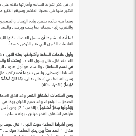
الكثير منها في عصرنا الحاضر وسيقع الكثير من
والتقرب إليه سبحانه بما يحب ويرضى والبعد
كما أنه لا يشترط أن تشمل العلامات كلها الأ
العلامات الكبرى التي تعم الأرض جميعاً.
وأول علامات الساعة وأشراطها بعثة النبي
r 
الله عنه قال: قال رسول الله r : (
بعثت أنا وال
في نسم الساعة
) . والنسم هو أول هبوب الريح 
وبين القيامة نبي ). قال تعالى: (
مَا كَانَ مُحَمَّدٌ أَ
عَلِيماً
) (الأحزاب:40).
ومن العلامات انشقاق القمر
المعجزات الباهرة، وقد صرح القرآن بهذا في ق
وَيَقُولُوا سِحْرٌ مُّسْتَمِرٌّ
فأراهم انشقاق القمر مرتين . رواه مسلم .
ومن أشراط الساعة موت النبي
فقال: ”
اعدد ستاً بين يدي الساعة: موتي…