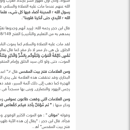
النبوة، وكان أولَ ظهور الشر بارتداد العرب و
الله عنهم عندما مات عليه الصلاة والسلام، 
رسول الله
r
المدينة أضاء فيها
كل
شيء، فلما 
الله
r
الأيدي حتى أنكرنا قلوبنا
“.
قال ابن حجر رحمه الله: (يريد أنهم وجدوها تغي
يمدهم به من التعليم والتأديب) الفتح 8/149.
لقد مات عليه الصلاة والسلام كما يموت الناس 
الخلق, بل هي دار ممر لا دار مقر كما قال تعال
نَفْسٍ ذَائِقَةُ الْمَوْتِ وَنَبْلُوكُم بِالشَّرِّ وَالْخَيْرِ فِتْنَةً و
الموت، حتى ولو كان سيد الخلق وإمام المتقين 
ومن العلامات فتح بيت المقدس
قال r:” اعدد ستاً بين يدي الساعة “. وذكر منها ”
البخاري وقد تحققت هذه العلامة على يدي 
الهجرة كما ذهب إلى ذلك أئمة السير، فقد ذ
رجس اليهود والنصارى, وبنى بها مسجداً في 
ومن العلامات التي وقعت طاعون عمواس
وهي
وذكر منها
: ” ثم مُوْتانٌ يأخذ فيكم كقُعاص ال
وقوله “
موتان
” : هو الموت الكثير الوقوع, وق
فجأة. قال ابن حجر : “يقال إن هذه الآية ظ
فتح بيت المقدس” أهـ .