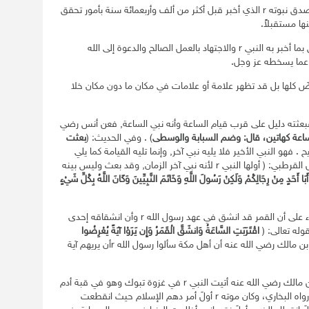
ان في ذكر اشراط الساعة وأماراتها دلالة على صدق نبوته r الذي أخبر قبل أكثر من ألف وأربعمائة سنة بأمور تحقق
ها مستقبلاً.
وهذا فيه فائدة تحقق زيادة الإيمان والتصديق بما أخبر به النبي r والاجتهاد بالعمل الصالح والدعوة إلى الله
 عما يسخطه عز وجل.
رضَ كلها بل قد تظهر علامة أو علامات في مكان ما دون مكان خلا
فبعثته دليل على قرب قيام الساعة وأنه نبي الساعة, فعن أنس رضي
ساعة كهاتين، قال: وضم السبابة والوسطى
) . وفي الحديث: (
بعثت
. فهو النبي الأخير فلا يليه نبي آخر, وإنما تليه القيامة كما يلي
السبابة الوسطى, وليس بينهما أصبع آخر، قال القرطبي: ( أولها النبي r لأنه نبي آخر الزمان, وقد بعث وليس بينه
بَا أَحَدٍ مِنْ رِجَالِكُمْ وَلَكِنْ رَسُولَ اللَّهِ وَخَاتَمَ النَّبِيِّينَ وَكَانَ اللَّهُ بِكُلِّ شَيْءٍ
وقد اتفق العلماء على أن القمر قد انشق في عهد رسول الله r وأن انشقاقه إحدى
وله تعالى: (
اقْتَرَبَتِ السَّاعَةُ وَانشَقَّ الْقَمَرُ وَإِن يَرَوْا آيَةً يُعْرِضُوا
) [القمر:1-2] وعن أنس بن مالك رضي الله عنه أن أهل مكة سألوا رسول الله rأن يريهم آية
r قال عوف بن مالك رضي الله عنه أتيت النبي r في غزوة تبوك وهو في قبة أدم
“رواه البخاري، وكان موته r أولَ أمر دهم الإسلام حيث انقطعت