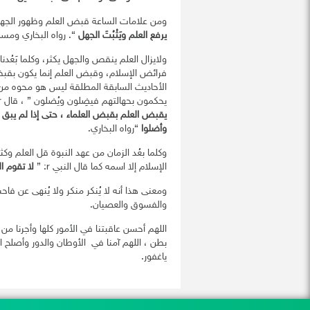
ومن علامات الساعة قبض العلم وظهور الجهل ف
يرفع العلم ويَثْبُتَ الجهل
“. رواه البخاري ومسل
ولايزال العلم ينقص والجهل يكثر، وكلما بَعُدن
فرائض الإسلام، وقبض العلم إنما يكون بقبض 
الأحاديث السابقة المطلقة ليس هو محوه من 
يحكمون بحهالتهم فيضِلون ويُضلون ” ، قال r :”
يقبض العلم بقبض العلماء ، حتى إذا لم يبق عل
وأضلوا
“رواه البخاري.
وكلما بعُد الزمان من عهد النبوة قل العلم و
الإسلام إلا اسمه كما قال النبي r: ”
لا تقوم ا
ومعنى هذا أنه لا يُنكر منكر ولا يُنهى عن فا
والفسوق والعصيان.
اللهم أحسن عاقبتنا في الأمور كلها وأجرنا من
بطن ، اللهم آمنا في الأوطان والدور وأصلح الأ
ياغفور.