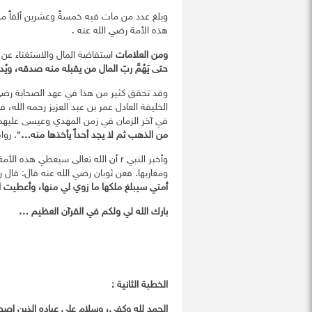
وبلغ عدد من مات فيه خمسةً وعشرين ألفاً من
هذه الأمة رضي الله عنه .
ومن العلامات
استفاضة المال والاستغناء عن ال
حتى يَهُمَّ ربَ المال من يقبله منه صدقه، ويُ
وقد تحقق كثير من هذا في عهد الصحابة رضي
الخليفة العادل عمر بن عبد العزيز رحمه الله،
في آخر الزمان في زمن المهدي وعيسى عليهما ال
من الذهب ثم لا يجد أحداً يأخذها منه…
“. روا
وأخبر النبي r أن الله تعالى سيعطي 
ومغاربها. فعن ثوبان رضي الله عنه قال: قال رسول
أمتي سيبلغ ملكها ما زوي لي منها، وأعطيت ال
بارك الله لي ولكم في القرآن العظيم …
الخطبة الثانية :
الحمد لله وكفى، وسلام على عباده الذين اصط