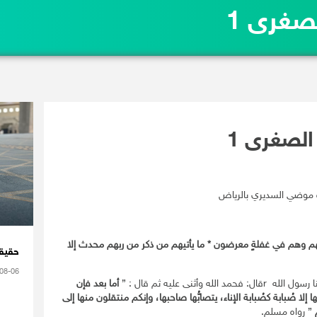
صغرى 1
الصغرى 1
ة موضي السديري بالرياض
م
وهم في غفلةٍ معرضون * ما يأتيهم من ذكر من ربهم محدث إلا
حقيقة
08-06
أثنى عليه ثم قال : ”
أما بعد
فإن
لا صُبابة كصُبابة الإناء، يتصابُّها صاحبها،
وإنكم منتقلون منها إلى
” رواه مسلم.