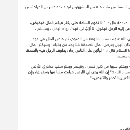
 المسلمين مات فيه من المشهورين أبو عبيدة عامر بن الجراح أمين
صدقة قال r: ”
لا تقوم الساعة حتى يكثر فيكم
المال
فيفيض،
دعى إليه الرجل فيقول:
لا
أرَبَ لي فيه
“. رواه البخاري ومسلم .
 الله عنهم بسبب ما وقع من الفتوح، ثم فاض المال في عهد
 فكان الرجل يعرض المال للصدقة فلا يجد من يقبله، وسيكثر المال
سلام قال r: ”
ليأتين على الناس زمان
يطوف
الرجل فيه بالصدقة
ه مسلم.
هذه الأمة ويفتح عليها من كنوز كسرى وقيصر ويبلغ ملكها مشارق الأرض
 الله r:”
إن الله زوى لي الأرض فرأيت مشارقها ومغاربها، وإن
كنزين الأحمر والأبيض..
“.
فى ..