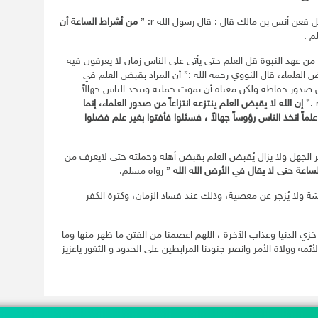
عن أنس بن مالك قال : قال رسول الله r: ”
من أشراط الساعة أن
م .
ا من عهد النبوة قل العلم حتى يأتي على الناس زمان لا يعرفون فيه
العلماء، قال النووي رحمه الله :” أن المراد بقبض العلم في
صدور حفاظه ولكن معناه أن يموت حملته ويتخذ الناس جهالاً
إن الله لا يقبض العلم ينتزعه انتزاعاً من
صدور
العلماء، إنما
ماً اتخذ الناس
رؤوساً
جهالاً ، فسئلوا فأفتوا بغير علم فضلوا
كثر الجهل ولا يزال يُقبض العلم بقبض أهله وحملته حتى لايعرف من
لساعة حتى لا يقال في الأرض الله الله
” رواه مسلم.
حشة ولا يُزجر عن معصية، وذلك عند فساد الزمان، وكثرة الكفر
 خزي الدنيا وعذاب الآخرة ، اللهم اعصمنا من الفتن ما ظهر منها وما
ئمة وولاة الأمر وانصر جنودنا المرابطين على الحدود و الثغور ياعزيز