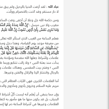
عباد الله
: لقد أزفت الدنيا بالرحيل ولم يبق منه
لا دار مستقر وقد آذنت بالانصرام وولّت.
ومن حكمة الله جل وعلا أن أخفى وقت الساعة 
مقرب ولا نبي مرسل :{
إِنَّ ٱللَّهَ عِندَهُ عِلْمُ
ٱلسَّاع
وَمَا تَدْرِى نَفْسٌ بِأَىّ أَرْضٍ تَمُوتُ إِنَّ
ٱللَّهَ عَلَيمٌ خ
فعلم الساعة من الغيب الذي استأثر الله تعال
من معرفة موعد يوم القيامة، وهذا دجل ومحض 
}
يَسْـئَلُونَكَ عَنِ ٱلسَّاعَةِ أَيَّانَ مُرْسَـٰهَا قُلْ إِنَّمَا عِلْم
تَأْتِيكُمْ إِلاَّ بَغْتَةً يَسْـئَلُونَكَ كَأَنَّكَ حَفِىٌّ
عَنْهَا
قُلْ إِ
علامات وأشراط جعلها الله مقدمة ومؤذنة ب
بدأت منذ بعثة النبي r ولا ز
النبي r وفتح بيت المقدس, وهناك علاما
بالرجال وانتشار الزنا والزلال والفتن وغيرها.
أما العلامات الكبرى فهي الآيات العظام التي 
مريم عليه السلام وخروج يأجوج ومأجوج والدخ
وإن مما ينبغي أن يُعلم أنه ليست كُلُ أشراط
البنيان، بل قد يكون منها ما هو مأمور به كتعل
العلامات وغيرها في أشراط الساعة ذم لها إنما