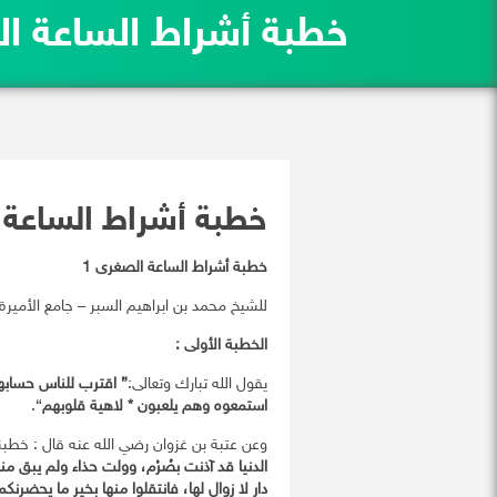
خطبة أشراط الساعة ال
خطبة أشراط الساعة 
خطبة أشراط الساعة الصغرى 1
للشيخ محمد بن ابراهيم السبر – جامع الأمير
الخطبة الأولى :
يقول الله تبارك وتعالى:
{ اقترب للناس
حسابه
استمعوه وهم
يلعبون
*
لاهية قلوبهم
}.
وعن عتبة بن غزوان رضي الله عنه قال : خطبنا رسول الله rقال: فحمد الله و
الدنيا قد آذنت بصُرْم، وولت حذاء ولم يبق منها إ
دار لا زوال لها، فانتقلوا منها بخير ما يحضرنكم