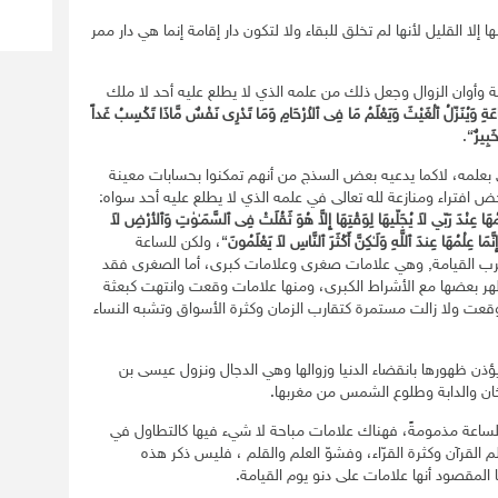
ا إلا القليل لأنها لم تخلق للبقاء ولا لتكون دار إقامة إنما هي دار ممر
وأوان الزوال وجعل ذلك من علمه الذي لا يطلع عليه أحد لا ملك
َةِ وَيُنَزّلُ ٱلْغَيْثَ وَيَعْلَمُ مَا فِى ٱلاْرْحَامِ وَمَا تَدْرِى
نَفْسٌ
مَّاذَا تَكْسِبُ غَداً
َبِيرٌ
}.
ى بعلمه، لاكما يدعيه بعض السذج من أنهم تمكنوا بحسابات معينة
افتراء ومنازعة لله تعالى في علمه الذي لا يطلع عليه أحد سواه:
ُهَا
عِنْدَ
رَبّي لاَ يُجَلّيهَا لِوَقْتِهَا إِلاَّ هُوَ ثَقُلَتْ فِى ٱلسَّمَـٰوٰتِ
وَٱلأرْضِ لاَ
نَّمَا عِلْمُهَا عِندَ ٱللَّهِ وَلَـٰكِنَّ أَكْثَرَ ٱلنَّاسِ لاَ
يَعْلَمُونَ
}، ولكن للساعة
قرب القيامة, وهي علامات صغرى وعلامات كبرى، أما الصغرى فقد
الت تتتابع وربما ظهر بعضها مع الأشراط الكبرى، ومنها علامات وقعت وانتهت كبعثة
ت وقعت ولا زالت مستمرة كتقارب الزمان وكثرة الأسواق وتشبه النساء
يؤذن ظهورها بانقضاء الدنيا وزوالها وهي الدجال ونزول عيسى بن
ان والدابة وطلوع الشمس من مغربها.
 الساعة مذمومةً، فهناك علامات مباحة لا شيء فيها كالتطاول في
م القرآن وكثرة القرّاء، وفشوّ العلم والقلم ، فليس ذكر هذه
 المقصود أنها علامات على دنو يوم القيامة.