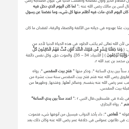
أولَ انقطاع الخير وأولَ نقصانه وأظلمت الدنيا في عيون الصحابة رضي
قال أنس بن مالك رضي الله عنه :”
لما كان اليوم الذي دخل فيه
كان اليوم الذي مات فيه أظلم منها كل شيء، وما نفضنا عن رسول
ّرت عمّا عهدوه في حياته من الألفة والصفاء والرقة، لفقدان ما كان
لأن الله تعالى لم يكتب الخلود في هذه الحياة الدنيا لأحد من
ى: (
وَمَا جَعَلْنَا لِبَشَرٍ مِّن قَبْلِكَ الْخُلْدَ أَفَإِن مِّتَّ فَهُمُ الْخَالِدُونَ كُلُّ
َإِلَيْنَا تُرْجَعُونَ
) [ الأنبياء: 34 – 35]. والموت حق, وكل نفس ذائقة
محمد بن عبد الله r.
فتح بيت المقدس
“. رواه
الفاروق رضي الله عنه فتم فتح بيت المقدس سنة ست عشرة من
هب عمر رضي الله عنه بنفسه, وصالح أهلها, وفتحها, وطهرها من
قبلة بيت المقدس.
 بلدة في فلسطين،قال النبي r :”
اعدد ستاً بين يدي الساعة”
غنم
“. رواه البخاري
وله “
قُعاص
“: داء يأخذ الدواب فيسيل من أنوفها شيء فتموت
هرت في طاعون عمواس في خلافة عمر رضي الله عنه وكان ذلك بعد