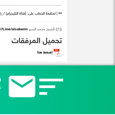
………………………………………………
•• | ‏
لمتابعة الخطب على
: (
قناة التليجرام
) /
m
([1]) للشيخ محمد السبر
://t.me/alsaberm
تحميل المرفقات
إضغط هنا
ا
ا