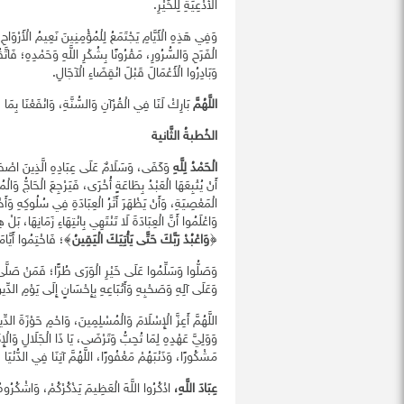
الْأَدْعِيَةِ لِلْخَيْرِ.
وَفِي هَذِهِ الْأَيَّامِ يَجْتَمَعُ لِلْمُؤْمِنِينَ نَعِيمُ الْأَرْوَاحِ و
الْفَرَحِ وَالسُّرُورِ، مَقْرُونًا بِشُكْرِ اللَّهِ وَحَمْدِهِ؛ فَاتَّقُ
وَبَادِرُوا الْأَعْمَالَ قَبْلَ انْقِضَاءِ الْآجَالِ.
اللَّهُمَّ
بَارِكْ لَنَا فِي الْقُرْآنِ وَالسُّنَّةِ، وَانْفَعْنَا بِمَا
الخُطبةُ الثَّانية
الْحَمْدُ لِلَّهِ
وَكَفَى، وَسَلَامٌ عَلَى عِبَادِهِ الَّذِينَ اصْطَف
أَنْ يُتْبِعَهَا الْعَبْدُ بِطَاعَةٍ أُخْرَى، فَيَرْجِعَ الْحَاجُّ وَا
الْمَعْصِيَةِ، وَأَنْ يَظْهَرَ أَثَرُ الْعِبَادَةِ فِي سُلُوكِهِ وَأَ
وَاعْلَمُوا أَنَّ الْعِبَادَةَ لَا تَنْتَهِي بِانْتِهَاءِ زَمَانِهَا، بَ
﴿
وَاعْبُدْ رَبَّكَ حَتَّى يَأْتِيَكَ الْيَقِينُ
﴾؛ فَاخْتِمُوا أَيَّامَك
وَصَلُّوا وَسَلِّمُوا عَلَى خَيْرِ الْوَرَى طُرًّا؛ فَمَنْ صَلَّى ع
وَعَلَى آلِهِ وَصَحْبِهِ وَأَتْبَاعِهِ بِإِحْسَانٍ إِلَى يَوْمِ الدِّي
اللَّهُمَّ أَعِزَّ الْإِسْلَامَ وَالْمُسْلِمِينَ، وَاحْمِ حَوْزَةَ الدِ
وَوَلِيَّ عَهْدِهِ لِمَا تُحِبُّ وَتَرْضَى، يَا ذَا الْجَلَالِ وَالْإِك
مَشْكُورًا، وَذَنْبَهُمْ مَغْفُورًا، اللَّهُمَّ آتِنَا فِي الدُّنْيَا
عِبَادَ اللَّهِ،
اذْكُرُوا اللَّهَ الْعَظِيمَ يَذْكُرْكُمْ، وَاشْكُرُوهُ عَ