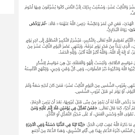
 عَشَرَ وَالثَّالِثَ عَشَرَ، وَسُمِّيَتْ بِذَلِكَ لِأَنَّ النَّاسَ كَانُوا يُشَرِّقُونَ فِيهَا لُحُومَ
فَّ.
جِدِ الْهَدْيَ، فَعَنِ ابْنِ عُمَرَ وَعَائِشَةَ -رَضِيَ اللَّهُ عَنْهُمَا-؛ قَالَا: «
لَمْ يَرْخُصْ
َدَىَ
» رَوَاهُ الْبُخَارِيُّ.
ْأَيَّامِ تَعْظِيمَ اللَّهِ تَعَالَى بِالتَّكْبِيرِ، فَيُشْرَعُ التَّكْبِيرُ الْمُطْلَقُ إِلَى آخِرِ يَوْمٍ
َاتِ، الَّذِي يَبْدَأُ مِنْ فَجْرِ يَوْمِ عَرَفَةَ، وَيَنْتَهِي عَصْرَ الْيَوْمِ الثَّالِثَ عَشَرَ مِنْ
لَا إِلَهَ إِلَّا اللَّهُ، وَاللَّهُ أَكْبَرُ اللَّهُ أَكْبَرُ، وَلِلَّهِ الْحَمْدُ.
ْ مَوَاسِمِ الطَّاعَةِ، وَلَيْسَتْ لِلَّهْوِ وَالْغَفْلَةِ، بَلْ هِيَ مَوَاسِمُ لِلشُّكْرِ
كَبِّرُوا اللَّهَ وَاذْكُرُوهُ دُبُرَ الصَّلَوَاتِ، وَفِي كُلِّ وَقْتٍ وَحِينٍ، وَلِتَلْهَجِ الْأَلْسِنَةُ
َنْتَهِي بِغُرُوبِ الشَّمْسِ مِنَ الْيَوْمِ الثَّالِثَ عَشَرَ؛ فَمَنْ كَانَ لَدَيْهِ سَعَةٌ وَلَمْ
هَا الْيَوْمَ، أَوْ يَوْمَ غَدٍ قَبْلَ غُرُوبِ الشَّمْسِ.
دْ رَخَّصَ اللَّهُ لَهُ أَنْ يَنْفِرَ مِنْ مِنًى قَبْلَ غُرُوبِهَا، بَعْدَ أَنْ يَرْمِيَ الْجِمَارَ،
ظَمُ أَجْرًا، كَمَا قَالَ تَعَالَى: ﴿
فَمَنْ تَعَجَّلَ فِي يَوْمَيْنِ فَلَا إِثْمَ عَلَيْهِ وَمَنْ
تَقْوَى اللَّهِ وَحُسْنِ الْعَمَلِ، لَا عَلَى مُجَرَّدِ التَّعَجُّلِ أَوِ التَّأَخُّرِ.
ّامِ مَا ذَكَرَهُ اللَّهُ عَقِبَ آيَاتِ الْحَجِّ: ﴿
رَبَّنَا آتِنَا فِي الدُّنْيَا حَسَنَةً وَفِي الْآخِرَةِ
سَّلَفِ كَثْرَةَ الدُّعَاءِ بِهَذَا فِي أَيَّامِ التَّشْرِيقِ، وَهَذَا الدُّعَاءُ مِنْ أَجْمَعِ