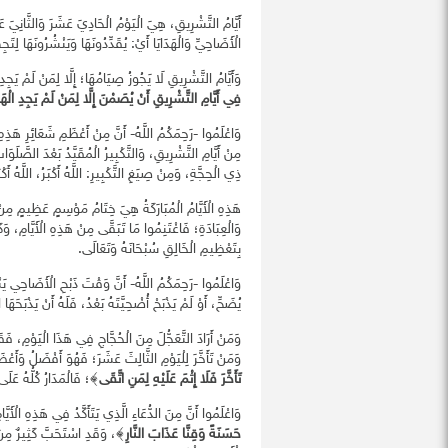
أَيَّامُ التَّشْرِيقِ، هِيَ الْيَوْمُ الْحَادِيَ عَشَرَ وَالثَّانِيَ
الْأَضَاحِيِّ وَالْهَدَايَا أَيْ: يُقَدِّدُونَهَا وَيَنْشُرُونَهَا لِتَجِ
وَأَيَّامُ التَّشْرِيقِ لَا يَجُوزُ صِيَامُهَا؛ إِلَّا لِمَنْ لَمْ يَ
فِي أَيَّامِ التَّشْرِيقِ أَنْ يُصَمْنَ إِلَّا لِمَنْ لَمْ يَجِدِ الْه
وَاعْلَمُوا -رَحِمَكُمُ اللَّهُ- أَنَّ مِنْ أَعْظَمِ شَعَائِرِ هَذِهِ ال
مِنْ أَيَّامِ التَّشْرِيقِ، وَالتَّكْبِيرُ الْمُقَيَّدُ بَعْدَ الصَّلَو
ذِي الْحِجَّةِ، وَمِنْ صِيَغِ التَّكْبِيرِ: اللَّهُ أَكْبَرُ، اللَّهُ أَكْبَرُ، 
هَذِهِ الْأَيَّامُ الْمُبَارَكَةُ هِيَ خِتَامُ مَوْسِمٍ عَظِيمٍ مِن
وَالْعِبَادَةِ؛ فَاغْتَنِمُوا مَا تَبَقَّى مِنْ هَذِهِ الْأَيَّامِ، وَ
بِتَعْظِيمِ الْخَالِقِ سُبْحَانَهُ وَتَعَالَى.
وَاعْلَمُوا -رَحِمَكُمُ اللَّهُ- أَنَّ وَقْتَ ذَبْحِ الْأَضَاحِي ي
يُضَحِّ، أَوْ لَمْ يَذْبَحْ أُضْحِيَّتَهُ بَعْدُ، فَلَهُ أَنْ يَذْبَحَ
وَمَنْ أَرَادَ التَّعَجُّلَ مِنَ الْحُجَّاجِ فِي هَذَا الْيَوْمِ، فَقَ
وَمَنْ تَأَخَّرَ لِلْيَوْمِ الثَّالِثَ عَشَرَ؛ فَهُوَ أَفْضَلُ وَأَعْ
تَأَخَّرَ فَلَا إِثْمَ عَلَيْهِ لِمَنِ اتَّقَى
﴾؛ فَالْمَدَارُ كُلُّهُ عَلَى 
وَاعْلَمُوا أَنَّ مِنَ الدُّعَاءِ الَّذِي يَتَأَكَّدُ فِي هَذِهِ الْأَيَ
حَسَنَةً وَقِنَّا عَذَابَ النَّارِ
﴾، وَقَدِ اسْتَحَبَّ كَثِيرٌ مِنَ ال