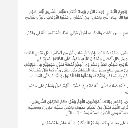
َنَعِيمُ الْأَبْدَانِ، وَغِذَاءُ الرُّوحِ وَغِذَاءُ الْبَدَنِ؛ فَأَيَّامُ التَّشْرِيقِ أَيَّامُ إِظْهَارِ
وا اللَّهَ عِبَادَ اللَّهِ، وَاحْذَرُوا مِنَ الْغَفْلَةِ، وَاعْمُرُوا الْأَوْقَاتِ بِالْبِرِّ وَالطَّاعَةِ،
 فِيهِمَا مِنَ الْآيَاتِ وَالْحِكْمَةِ، أَقُولُ قَوْلِي هَذَا، وَأَسْتَغْفِرُ اللَّهَ لِي وَلَكُمْ.
َى، وَبَعْدُ؛ فَاعْلَمُوا -إِخْوَةَ الْإِسْلَامِ- أَنَّ مِنْ أَعْظَمِ دَلَائِلِ قَبُولِ الطَّاعَةِ
لْمُقِيمُ بِحَالٍ أَفْضَلَ مِمَّا كَانَ عَلَيْهِ، مُقْبِلًا عَلَى الطَّاعَةِ، مُدْبِرًا عَنِ
خْلَاقِهِ؛ فَلْيَكُنِ الْحَجُّ وَعَشْرُ ذِي الْحِجَّةِ نُقْطَةَ تَحَوُّلٍ حَقِيقِيَّةٍ فِي حَيَاتِكُمْ،
لْ هِيَ مَنْهَجُ حَيَاةٍ يَسِيرُ عَلَيْهِ الْمُسْلِمُ حَتَّى يَلْقَى رَبَّهُ، كَمَا قَالَ سُبْحَانَهُ:
ُمْ بِالِاسْتِغْفَارِ وَالتَّوْبَةِ، وَاسْأَلُوا اللَّهَ الْقَبُولَ وَالثَّبَاتَ حَتَّى الْمَمَاتِ.
َلَيْهِ صَلَاةً صَلَّى اللَّهُ عَلَيْهِ بِهَا عَشْرًا. اللَّهُمَّ صَلِّ وَسَلِّمْ عَلَى مُحَمَّدٍ،
نِ.
ّينِ، وَانْصُرْ عِبَادَكَ الْمُوَحِّدِينَ. اللَّهُمَّ وَفِّقْ خَادَمَ الْحَرَمَيْنِ الشَّرِيفَيْنِ،
ْرَامِ. اللَّهُمَّ تَقَبَّلْ مِنَ الْحُجَّاجِ حَجَّهُمْ، وَاجْعَلْ حَجَّهُمْ مَبْرُورًا، وَسَعْيَهُمْ
 حَسَنَةً وَفِي الْآخِرَةِ حَسَنَةً وَقِنَا عَذَابَ النَّارِ.
لَى نِعَمِهِ يَزِدْكُمْ، وَلَذِكْرُ اللَّهِ أَكْبَرُ، وَاللَّهُ يَعْلَمُ مَا تَصْنَعُونَ.