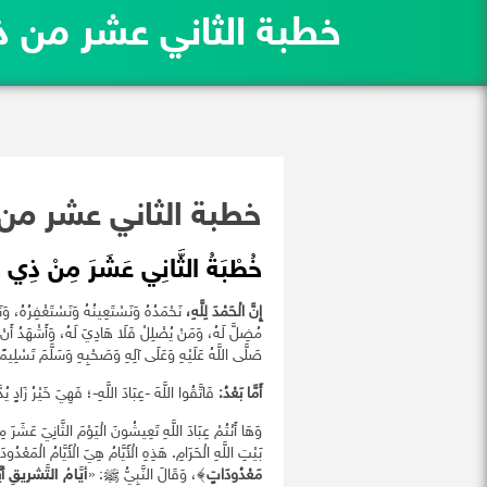
خطبة الثاني عشر من ذ
خطبة الثاني عشر من
خُطْبَةُ الثَّانِي عَشَرَ مِنْ ذِي ال
إِنَّ الْحَمْدَ لِلَّهِ،
نَحْمَدُهُ وَنَسْتَعِينُهُ وَنَسْتَغْفِرُهُ، وَنَ
مُضِلَّ لَهُ، وَمَنْ يُضْلِلْ فَلَا هَادِيَ لَهُ، وَأَشْهَدُ أَنْ لَا 
صَلَّى اللَّهُ عَلَيْهِ وَعَلَى آلِهِ وَصَحْبِهِ وَسَلَّمَ تَسْلِيمًا
أَمَّا بَعْدُ:
فَاتَّقُوا اللَّهَ -عِبَادَ اللَّهِ-؛ فَهِيَ خَيْرُ زَادٍ يُدَّ
وَهَا أَنْتُمْ عِبَادَ اللَّهِ تَعِيشُونَ الْيَوْمَ الثَّانِيَ عَشَرَ مِ
بَيْتِ اللَّهِ الْحَرَامِ. هَذِهِ الْأَيَّامُ هِيَ الْأَيَّامُ الْمَعْدُ
مَعْدُودَاتٍ
﴾، وَقَالَ النَّبِيُّ ﷺ: «
أيَّامُ التَّشريقِ
أيَ