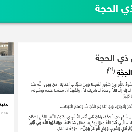
ي الحجة
 ذي الحجة
[1]
)
(
ْحِجَّةِ
عُوذُ بِاللَّهِ مِنْ شُرُورِ أَنْفُسِنَا وَمِنْ سَيِّئَاتِ أَعْمَالِنَا، مَنْ يَهْدِهِ اللَّهُ فَلَا
إِلَهَ إِلَّا اللَّهُ وَحْدَهُ لَا شَرِيكَ لَهُ، وَأَشْهَدُ أَنَّ مُحَمَّدًا عَبْدُهُ وَرَسُولُهُ،
 كَثِيرًا.
حقيقة
خَرُ لِلْآخِرَةِ، وَبِهَا تَنْدَفِعُ الْكُرُبَاتُ وَتُفْتَحُ الْبَرَكَاتُ.
08-06
نْ شَهْرِ ذِي الْحِجَّةِ، وَهُوَ ثَانِي أَيَّامِ التَّشْرِيقِ، وَيَوْمُ النَّفْرِ الْأَوَّلِ لِحُجَّاجِ
ودَاتُ، الَّتِي أَمَرَ اللَّهُ فِيهَا بِذِكْرِهِ، فَقَالَ سُبْحَانَهُ: ﴿
وَاذْكُرُوا اللَّهَ فِي أَيَّامٍ
ّامُ أَكْلٍ وَشُربٍ وَذِكْرٍ للَّهِ عَزَّ وَجَلَّ
»؛ أخْرَجَهُ مُسْلمٌ.