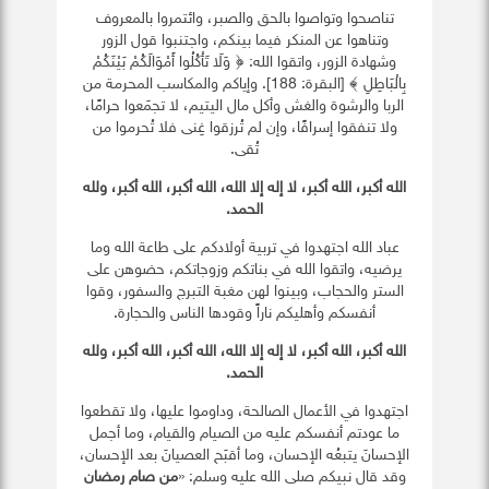
تناصحوا وتواصوا بالحق والصبر، وائتمروا بالمعروف
وتناهوا عن المنكر فيما بينكم، واجتنبوا قول الزور
وشهادة الزور، واتقوا الله: ﴿ وَلَا تَأْكُلُوا أَمْوَالَكُمْ بَيْنَكُمْ
بِالْبَاطِلِ ﴾ [البقرة: 188]. وإياكم والمكاسب المحرمة من
الربا والرشوة والغش وأكل مال اليتيم، لا تجمَعوا حرامًا،
ولا تنفقوا إسرافًا، وإن لم تُرزقوا غِنى فلا تُحرموا من
تُقى.
الله أكبر، الله أكبر، لا إله إلا الله، الله أكبر، الله أكبر، ولله
الحمد
.
عباد الله اجتهدوا في تربية أولادكم على طاعة الله وما
يرضيه، واتقوا الله في بناتكم وزوجاتكم، حضوهن على
الستر والحجاب، وبينوا لهن مغبة التبرج والسفور، وقوا
أنفسكم وأهليكم ناراً وقودها الناس والحجارة.
الله أكبر، الله أكبر، لا إله إلا الله، الله أكبر، الله أكبر، ولله
الحمد
.
اجتهدوا في الأعمال الصالحة، وداوموا عليها، ولا تقطعوا
ما عودتم أنفسكم عليه من الصيام والقيام، وما أجمل
الإحسانَ يتبعُه الإحسان، وما أقبَح العصيانَ بعد الإحسان،
وقد قال نبيكم صلى الله عليه وسلم: «
من صام رمضان