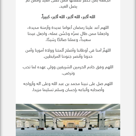
الجمعة بمن حضر لصلاتها ممن صلى العيد وممن لم
يصل العيد.
الله أكبر، الله أكبر، الله أكبر، كبيراً
.
اللهم أعد علينا رمضان أعواما عديدة وأزمنة مديدة،
واجعلنا ممن طال عمرُه وحَسُن عمله، واجعل عيدنا
سعيداً، وعملنا صالحًا رشيدًا.
اللهمَّ آمنا في أوطاننا وأصلح أئمتنا وولاة أمورنا وأمن
حدونا وأنصر جنودنا المرابطين.
اللهم وفق خادم الحرمين الشريفين وولي عهده لما تحب
وترضى.
اللهم صل على نبينا محمد بن عبد الله وعلى آله وأزواجه
وأصحابه وأتباعه بإحسان وسلم تسليما مزيدا.