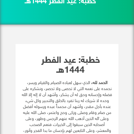
خطبة: عيد الفطر 1444هـ
خطبة: عيد الفطر
1444هـ
الحمد لله،
الذي سهل لعباده الصيام والقيام ويسر،
نحمده على نعمه التي لا تحصى ولا تحصر، ونشكره على
فضله وإحسانه وحق له أن يشكر، وأشهد أن لا إله إلا الله
وحده لا شريك له ربنا تفرد بالخلق والتدبير وكل شيء
عنده بأجل مقدر، وأشهد أن محمداً عبده ورسوله أفضل
من صام وقام وصلى وزكى وحج واعتمر، صلى الله عليه
وعلى آله الذين أذهب الله عنهم الرجس وطهر، وعلى
أصحابه الذين سبقوا إلى الخيرات فنعم الصحب
والمعشر، وعلى التابعين لهم بإحسان ما بدا الفجر وأنور،