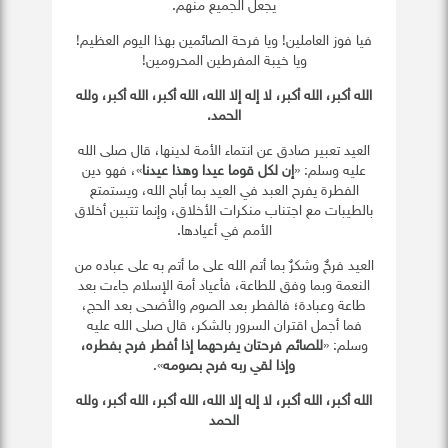
يجعل الجميع منهم.
فيا فوز العاملين! ويا فرحة الصائمين بهذا اليوم العظيم!
ويا خيبة المفرطين المحرومين!
الله أكبر، الله أكبر، لا إله إلا الله، الله أكبر، الله أكبر، ولله
الحمد
.
العيد تعبير صادق عن انتماء الأمة لدينها، قال صلى الله
عليه وسلم: «
إن لكل قوما عيدا وهذا عيدنا
»، فهو دين
الفطرة يفرح العبد في العيد بما أباح الله، ويستمتع
بالطيبات مع اجتناب منكرات الأخلاق، وإنما تتبين أخلاق
الأمم في أعيادها.
العيد فرحٌ وشكرٌ بما أتم الله على ما أتم به على عباده من
النعمة وبما وفق للطاعة، فأعياد أمة الإسلام جاءت بعد
طاعة وعبادة؛ فالفطر بعد الصوم والأضحى بعد الحج،
فما أجمل اقتران السرور بالشكر، قال صلى الله عليه
وسلم: «
للصائم فرحتان يفرحهما إذا أفطر فرح بفطره،
وإذا لقي ربه فرح بصومه
».
الله أكبر، الله أكبر، لا إله إلا الله، الله أكبر، الله أكبر، ولله
الحمد