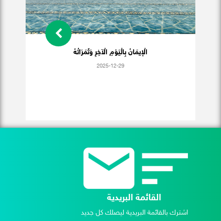
الْإيمَانُ بِالْيَوْمِ الْآخِرِ وَثَمَرَاتُهُ
2025-12-29
القائمة البريدية
اشترك بالقائمة البريدية ليصلك كل جديد