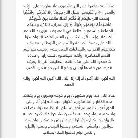
عباد الله: تعاونوا على البر والتقوى ولا تعاونوا على الإثم
والعدوان﴿ وَاعْتَصِمُوا بِحَبْلِ اللَّهِ جَمِيعًا وَلَا تَفَرَّقُوا وَاذْكُرُوا
نِعْمَتَ اللَّهِ عَلَيْكُمْ إِذْ كُنْتُمْ أَعْدَاءً فَأَلَّفَ بَيْنَ قُلُوبِكُمْ
فَأَصْبَحْتُمْ بِنِعْمَتِهِ إِخْوَانًا ﴾ [آل عمران: 103]. وعليكم
بالجماعة والسمع والطاعة في المعروف، فإن يد الله مع
الجماعة، وإنما يأكل الذئب من الغنم القاصية، واحمدوا
الله على نعمة الجماعة والأمن في الأوطان؛ فغيركم
تتنازعهم الأحزاب والجماعات المتعارضة، وتنهب خيراتهم
الأمم المتناحرة، وأنتم مجتمعون تحت راية واحدة،
فاحمدوا الله على هذه النعم العظيمة التي لا يعرف
قدرها من فقدها أو رأى واقع الناس حوله من الأمم.
الله أكبر، الله أكبر، لا إله إلا الله، الله أكبر، الله أكبر، ولله
الحمد
عباد الله: هذا يوم مشهود، يوم فرحة وسرور، يوم يغتاظ
منه الكفار والمنافقون، فكونوا عباد الله إخوانًا، وعلى
الحق أعوانًا، المسلم أخو المسلم، لا يظلمه، ولا يخذله،
ولا يحقِره، فابتهِجوا بعيدكم، وتسامحوا ولا تكدروا جماله
بالتهاجر والنكران، وأزيلوا الضغائن عن قلوبكم، وأحسنوا
للوالدين، وأفشوا السلام، وصلوا الأرحام وصلوا بالليل،
والناس نيام تدخلوا الجنة بسلام.