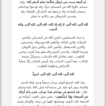
ثم أتبعه بست من شوال فكأنما صام الدهر كله
» رواه
مسلم. فأروا الله من أنفسكم خيرًا، ولا تودعوا بوداعكم
رمضان العبادة، ولا ترجعوا بعد الذكر إلى الغفلة، ولا
يفسدن الشيطان من حالكم ما صلح.
الله أكبر، الله أكبر، لا إله إلا الله، الله أكبر، الله أكبر، ولله
الحمد
.
يا نساء المسلمين: اتقين الله في أنفسكن، وأقمن
الصلاة، وآتين الزكاة، وأطعن الله ورسوله، وتصدقن،
وأكثرن الاستغفار، واتّقين النار، وقُمْنَ بحق الأزواج،
وتربية الأولاد، واحذرن التبرج والسفور وما يُغرِي مرضى
القلوب، فقد صانكن الله بالحجاب، وغيركُنَّ عرضة
للذئاب، فما ضُرِبَ الحجاب ولا فُرض الجلباب إلاّ حمايةً
للأعراض وطهارة للقلوب.
الله أكبر، الله أكبر، الله أكبر، كبيراً
.
عباد الله: اجتمع اليوم عيدان جمعةٌ وعيد ولله الحمد
والمنة، روى أبو داود في سننه أنه صلى الله عليه وسلم
قال: «
قد اجتمع في يومكم هذا عيدان، فمن شاء أجزأه
من الجمعة، وإنا مُجَمِّعون
»، فمن صلى العيد، أجزأته عن
الجمعة ذلك اليوم، ويصليها ظهرا في بيته، والإمام يقيم