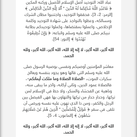
عباد الله: التوحيد أصل الإسلام الأصيل وركنه المكين
﴿ فَاعْبُدِ اللَّهَ مُخْلِصًا لَهُ الدِّينَ * أَلَا لِلَّهِ الدِّينُ الْخَالِصُ ﴾
[الزمر: 2، 3]، فحققوا التوحيد، واجتنبوا مظان الشرك
ومسالكه، وعظوا بالنواجذ على شهادة التوحيد وكلمة
الإخلاص، واعملوا بمقتضاها، وكملوا توحيدكم بطاعة
نبيكم صلى الله عليه وسلم واتباعه: ﴿ وَإِنْ تُطِيعُوهُ
تَهْتَدُوا ﴾ [النور: 54].
الله أكبر، الله أكبر، لا إله إلا الله، الله أكبر، الله أكبر، ولله
الحمد
.
معاشر المؤمنين أوصيكم ونفسي بوصية الرسول صلى
الله عليه وسلم التي قالها وهو يجود بنفسه ويعالج
سكرات الموت، «
الصلاة الصلاة وما ملكت أيمانكم
»،
فالصلاة عمود الدين، وثاني أركانه، وآخر ما يبقى منه،
وناهية عن الفحشاء والمنكر، ولا حظ في الإسلام لمن
تركها، وحذار حذار من تركها والتهاون بها فهي الفيصل بين
الرجل والكفر، ومن ذا الذي تهون عليه نفسه ويرضي أن
تلقى في سقر ﴿ فَوَيْلٌ لِلْمُصَلِّينَ * الَّذِينَ هُمْ عَنْ صَلَاتِهِمْ
سَاهُونَ ﴾ [الماعون: 4، 5].
الله أكبر، الله أكبر، لا إله إلا الله، الله أكبر، الله أكبر، ولله
الحمد
.