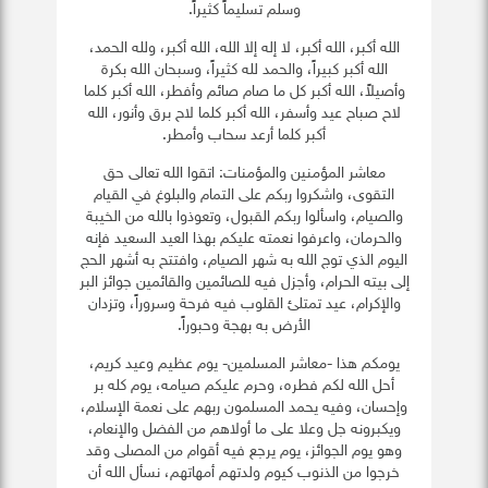
وسلم تسليماً كثيراً.
الله أكبر، الله أكبر، لا إله إلا الله، الله أكبر، ولله الحمد،
الله أكبر كبيراً، والحمد لله كثيراً، وسبحان الله بكرة
وأصيلاً، الله أكبر كل ما صام صائم وأفطر، الله أكبر كلما
لاح صباح عيد وأسفر، الله أكبر كلما لاح برق وأنور، الله
أكبر كلما أرعد سحاب وأمطر.
معاشر المؤمنين والمؤمنات: اتقوا الله تعالى حق
التقوى، واشكروا ربكم على التمام والبلوغ في القيام
والصيام، واسألوا ربكم القبول، وتعوذوا بالله من الخيبة
والحرمان، واعرفوا نعمته عليكم بهذا العيد السعيد فإنه
اليوم الذي توج الله به شهر الصيام، وافتتح به أشهر الحج
إلى بيته الحرام، وأجزل فيه للصائمين والقائمين جوائز البر
والإكرام، عيد تمتلئ القلوب فيه فرحة وسروراً، وتزدان
الأرض به بهجة وحبوراً.
يومكم هذا -معاشر المسلمين- يوم عظيم وعيد كريم،
أحل الله لكم فطره، وحرم عليكم صيامه، يوم كله بر
وإحسان، وفيه يحمد المسلمون ربهم على نعمة الإسلام،
ويكبرونه جل وعلا على ما أولاهم من الفضل والإنعام،
وهو يوم الجوائز، يوم يرجع فيه أقوام من المصلى وقد
خرجوا من الذنوب كيوم ولدتهم أمهاتهم، نسأل الله أن