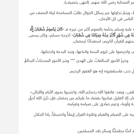
 الصحابة رضي الله عنهم. (انتهى بتصرف).
 ويتمُ تداولها عبر رسائل الجوال طلبُ المسامحة ليلة النصف من
لناس في كل الأزمان.
 عليه وسلم يخصُه بالصوم أكثر من غيره فـ «
كَانَ يَصُومُ شَعْبَانَ إِلَّا
يْتُهُ فِي شَهْرٍ أَكْثَرَ مِنْهُ صِيَامًا فِي شَعْبَانَ
» أخرجه مسلم، وكان يسمى
تهم للقرآن الكريم، استعدادًا لرمضان.
 واحرصوا على لزوم السنة واتباعها، ونبذ البدعة واجتنابها.
وخيرُ الأمور السالفاتُ على الهدى *** وشر الأمور المحدثاتُ البدائعُ
 ذنب فاستغفروه إنه هو الغفور الرحيم.
وبعد: فاتقوا الله رحمكم الله، واعتبروا بمرور الأيام والليالي؛
ا القليل فبادروا بقضاء ما عليكم من رمضان فإن دَيْنَ الله أحقُ
وبة وأوبة، وعزم صادق على صيامه وقيامه.
لى الصيام والقيام وتلاوة القرآن إيماناً واحتساباً، ياذا الجلال
 آمنًا مطمئنًّا وسائر بلاد المسلمين.