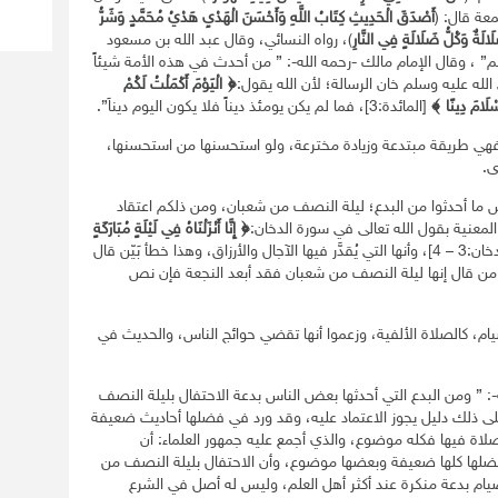
عة قال: (
أَصْدَقَ الْحَدِيثِ كِتَابُ اللَّهِ وَأَحْسَنَ الْهَدْيِ هَدْيُ مُحَمَّدٍ وَشَرُّ
لَالَةٌ وَكُلُّ ضَلَالَةٍ فِي النَّارِ
)، رواه النسائي، وقال عبد الله بن مسعود
يتُم” ، وقال الإمام مالك -رحمه الله-: ” من أحدث في هذه الأمة شيئاً
له عليه وسلم خان الرسالة؛ لأن الله يقول:
﴿ الْيَوْمَ أَكْمَلْتُ لَكُمْ
سْلَامَ دِينًا ﴾
[المائدة:3]، فما لم يكن يومئذ ديناً فلا يكون اليوم ديناَ”.
 فهي طريقة مبتدعة وزيادة مخترعة، ولو استحسنها من استحسنها،
ى.
س ما أحدثوا من البدع؛ ليلة النصف من شعبان، ومن ذلكم اعتقاد
معنية بقول الله تعالى في سورة الدخان:
﴿ إِنَّا أَنْزَلْنَاهُ فِي لَيْلَةٍ مُبَارَكَةٍ
[الدخان:3 – 4]، وأنها التي يُقدَّر فيها الآجال والأرزاق، وهذا خطأ بَيّن قال
:” من قال إنها ليلة النصف من شعبان فقد أبعد النجعة فإن نص
يام، كالصلاة الألفية، وزعموا أنها تقضي حوائج الناس، والحديث في
ه-: ” ومن البدع التي أحدثها بعض الناس بدعة الاحتفال بليلة النصف
ذلك دليل يجوز الاعتماد عليه، وقد ورد في فضلها أحاديث ضعيفة
لصلاة فيها فكله موضوع، والذي أجمع عليه جمهور العلماء: أن
ي فضلها كلها ضعيفة وبعضها موضوع، وأن الاحتفال بليلة النصف من
ام بدعة منكرة عند أكثر أهل العلم، وليس له أصل في الشرع