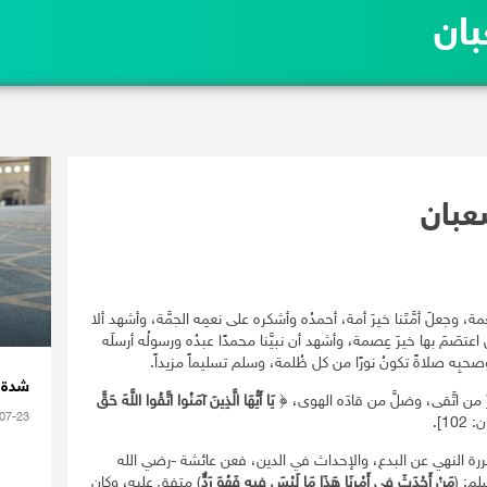
ان
عبان
نعمة، وجعلَ أمَّتَنا خيرَ أمة، أحمدُه وأشكره على نعمِه الجمَّة، وأشهد ألا
عتصَمَ بها خيرَ عِصمة، وأشهد أن نبيَّنا محمدًا عبدُه ورسولُه أرسلَه
وصحبِه صلاةً تكونُ نورًا من كل ظُلمة، وسلم تسليماً مزيداً.
شدة ا
 من اتَّقى، وضلَّ من قادَه الهوى، ﴿
يَا أَيُّهَا الَّذِينَ آمَنُوا اتَّقُوا اللَّهَ حَقَّ
07-23
10].
ررة النهي عن البدع، والإحداث في الدين، فعن عائشة -رضي الله
لم: (
مَنْ أَحْدَثَ فِي أَمْرِنَا هَذَا مَا لَيْسَ فِيهِ فَهُوَ رَدٌّ
) متفق عليه، وكان