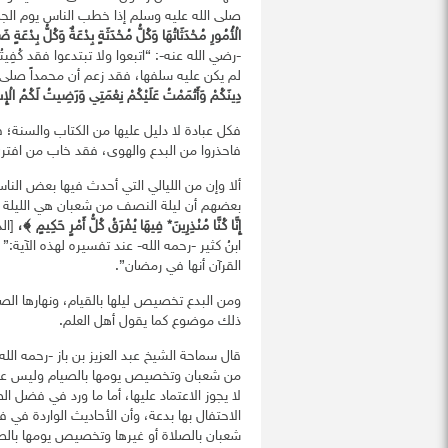
صلى الله عليه وسلم إذا خطب الناس يوم الجم
الْأُمُورِ مُحْدَثَاتُهَا وَكُلُّ مُحْدَثَةٍ بِدْعَةٌ وَكُلُّ بِدْعَةٍ ضَ
-رضي الله عنه-: “اتبعوا ولا تبتدعوا فقد كُفِ
لم يكن عليه سلفها، فقد زعم أن محمداً صلى ال
دِينَكُمْ وَأَتْمَمْتُ عَلَيْكُمْ نِعْمَتِي وَرَضِيتُ لَكُمُ الْإِ
فكل عبادة لا دليل عليها من الكتاب والسنة؛
فاحذروا من البدع والهوى، فقد خاب من افتر
ألا وإن من الليالي التي أحدث فيها بعض النا
بعضهم أن ليلة النصف من شعبان هي الليلة ال
إِنَّا كُنَّا مُنْذِرِينَ* فِيهَا يُفْرَقُ كُلُّ أَمْرٍ حَكِيمٍ ﴾،
ابنُ كثير -رحمه الله- عند تفسيره لهذه الآية
القرآن أنها في رمضان”.
ومن البدع تخصيص ليلها بالقيام، ونهارها الص
ذلك موضوع كما يقول أهل العلم.
قال سماحة الشيخ عبد العزيز بن باز -رحمه الل
من شعبان وتخصيص يومها بالصيام وليس على 
لا يجوز الاعتماد عليها، أما ما ورد في فضل ا
الاحتفال بها بدعة، وأن الأحاديث الواردة ف
شعبان بالصلاة أو غيرها وتخصيص يومها بالصي