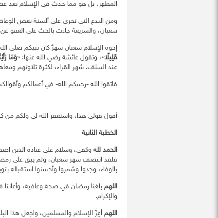
المطهر، بل هو مما حدث في الإسلام بعد عصر
ومن البدع التي تجرى على ألسنة بعض الوعاظ،
شعبان، والشريعة جاءت بالحث على العفو عن ا
إخوة الإسلام شعبان شهرٌ كان نبيكم صلى الله
قَلِيلًا
»، وتقول عائشة رضي الله عنها: «
وَمَا رَأَ
عند السلف: شهر القراء، لكثرة تلاوتهم ومعاهد
فاتقوا الله -رحمكم الله- في أعمالكم وأقوالكم،
أقول قولي هذا، واستغفر الله لي ولكم من كل
الخطبة الثانية
الحمد لله
وكفى، وسلام على عباده الذين اصطفى، 
فلقد انتصف شهر شعبان، ولم يبق على رمضان إل
بالوفاء، وجدوا وشمروا وأحسنوا استقباله بت
اللهم
بلغنا رمضان في صحة وعافية، وأعاننا فيه ع
والإكرام.
اللهم
أعِزَّ الإسلام والمسلمين، واجعل هذا البلد