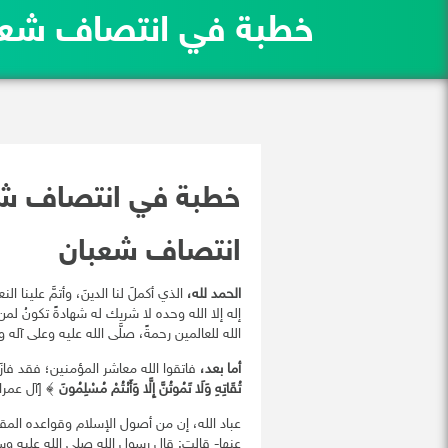
خطبة في انتصاف شعب
خطبة في انتصاف ش
انتصاف شعبان
الحمد لله،
الذي أكملَ لنا الدينَ، وأتمَّ علينا ال
إله إلا الله وحده لا شريك له شهادةً تكونُ لمن ا
الله للعالمين رحمةً، صلَّى الله عليه وعلى آله 
أما بعد،
فاتقوا الله معاشر المؤمنين؛ فقد فازَ
تُقَاتِهِ وَلَا تَمُوتُنَّ إِلَّا وَأَنْتُمْ مُسْلِمُونَ
﴾ [آل عمران: 2
عباد الله، إن من أصول الإسلام وقواعده المق
عنها- قالت: قال رسول الله صلى الله عليه وس