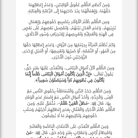
وَمِنْ أَعْظَمِ الظُّلْمِ عُقُوقُ الْوَالِدَيْنِ، وَعَدَمُ إِعْطَائِهِمَا
حَقَّهُمَا، وَإِهْمَالُهُمَا عِنْدَ حَاجَتِهِمَا إِلَى الرِّعَايَةِ وَالْعِنَايَةِ.
ومِن الظُّلْمِ ظُلْمُ الْأَوْلَاَدِ بِتَضْيِيعِ حُقُوقِهِمْ وَإِهْمَالِ
تَرْبِيَتِهِمْ، وَعَدَمِ الْعَدْلِ بَيْنَهُمْ، وَتَفْضِيلِ بَعْضِهِمْ عَلَى بَعْضٍ
فِي الْهِبَةِ وَالْعَطِيَّةِ وَتَعْرِيضِهِمْ لِلِانْحِرَافِ وَسُوءِ الْأَخْلَاقِ.
وَكَمْ تُظْلَمُ الْمَرْأَةُ بِحِرْمَانِهَا مِنَ الزَّوَاجِ، وَعَدَمِ إِعْطَائِهَا حَقَّهَا
مِنَ الْمَهْرِ، أَوِ النَّفَقَةِ، أَوْ ضَرْبِهَا وَتَعْنِيفِهَا، أَوِ الْمَيْلِ لِإِحْدَى
الزَّوْجَتَيْنِ دُونَ الْأُخْرَى.
ومِنَ الظُّلْمِ أكُلّ أَمْوَالِ الْيَتَامَى، وَالتَّعَدِّي عَلَيْهَا بغَيْرِ حَقٍّ،
يَقُولُ تَعَالَى: ﴿
إِنَّ الَّذِينَ يَأْكُلُونَ أَمْوَالَ الْيَتَامَى ظُلْماً إِنَّمَا
يَأْكُلُونَ فِي بُطُونِهِمْ نَاراً وَسَيَصْلَوْنَ سَعِيراً
﴾.
وَمِنَ الظُّلْمِ جَحْدُ الدَّيْنِ وَالْمُمَاطَلَةُ بِحُقُوقِ النَّاسِ مَعَ
الْغِنَى وَالْجِدَّةِ، وَأَخْذُ أَمْوَالِ النَّاسِ مَعَ إِضْمَارِ عَدَمِ الْوَفَاءِ
بِهَا، قَالَ ﷺ: «
مَطْلُ الْغَنِيِّ ظُلْمٌ
»، مُتَّفَقٌ عَلَيْهِ. وَمِنَ
الظُّلْمِ ظُلْمُ الْأُجَرَاءِ وَالْعُمَّالِ بِعَدَمِ إِعْطَائِهِمْ أُجْرَتَهُمْ وَسَلْبِ
حُقُوقِهِمْ وَتَكْلِيفِهِمْ مَا لَا يُطِيقُونَ.
وَمِنَ الظُّلْمِ التَّعَدِّي عَلَى الْأَمْلَاكِ الْخَاصَّةِ وَالْعَامَّةِ
وَاقْتِطَاعُ أَرَاضٍ وَعَقَارَاتٍ بِغَيْرِ وَجْهِ حَقٍّ، قَالَ ﷺ: «
مَنْ