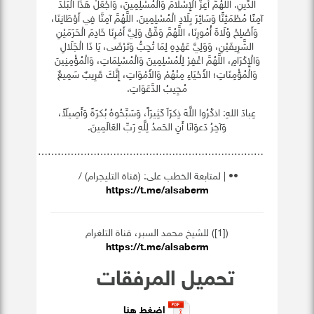
الدِّينِ. اللَّهُمَّ أَعِزَّ الْإِسْلَامَ وَالْمُسْلِمِينَ، وَاجْعَلْ هَذَا الْبَلَدَ
آمِنًا مُطْمَئِنًّا وَسَائِرَ بِلَادِ الْمُسْلِمِينَ. اللَّهُمَّ آمِنَّا فِي أَوْطَانِنَا،
وَأَصْلِحْ وُلَاةَ أُمُورِنَا، اللَّهُمَّ وَفِّقْ وَلِيَّ أَمْرِنَا خَادِمَ الْحَرَمَيْنِ
الشَّرِيفَيْنِ، وَوَلِيَّ عَهْدِهِ لِمَا تُحِبُّ وَتَرْضَى، يَا ذَا الْجَلَالِ
وَالْإِكْرَامِ، اللَّهُمَّ اغْفِرْ لِلْمُسْلِمِينَ وَالْمُسْلِمَاتِ، وَالْمُؤْمِنِينَ
وَالْمُؤْمِنَاتِ؛ الأَحْيَاءِ مِنْهُمْ وَالأَمْوَاتِ، إِنَّكَ قَرِيبٌ سَمِيعٌ
مُجِيبُ الدَّعَوَاتِ.
عِبادَ اللهِ: اذكُرُوا اللَّهَ ذِكرَاَ كَثِيرَاً، وَسَبِّحُوهُ بُكرَةً وَأَصِيلَاً،
وَآخِرُ دَعوَانَا أَنِ الحَمدُ لِلَّهِ رَبِّ العَالَمِينَ.
……………………………………………………………
•• | ‏لمتابعة الخطب على: (قناة التليجرام) /
https://t.me/alsaberm
([1]) للشيخ محمد السبر، قناة التلغرام
https://t.me/alsaberm
تحميل المرفقات
إضغط هنا