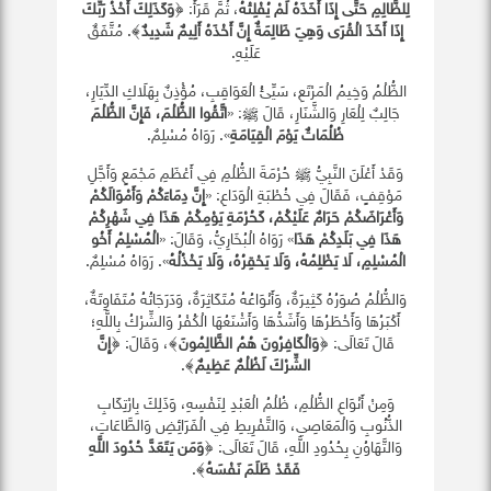
لِلظَّالِمِ حَتَّى إِذَا أَخَذَهُ لَمْ يُفْلِتْهُ
، ثُمَّ قَرَأَ: ﴿
وَكَذَلِكَ أَخْذُ رَبِّكَ
إِذَا أَخَذَ الْقُرَى وَهِيَ ظَالِمَةٌ إِنَّ أَخْذَهُ أَلِيمٌ شَدِيدٌ
﴾. مُتَّفَقٌ
عَلَيْهِ.
الظُّلْمُ وَخِيمُ الْمَرْتَعِ، سَيِّئُ الْعَوَاقِبِ، مُؤْذِنٌ بِهَلَاكِ الدِّيَارِ،
جَالِبٌ لِلْعَارِ وَالشَّنَارِ، قَالَ ﷺ: «
اتَّقُوا الظُّلْمَ، فَإِنَّ الظُّلْمَ
ظُلُمَاتٌ يَوْمَ الْقِيَامَةِ
». رَوَاهُ مُسْلِمٌ.
وَقَدْ أَعْلَنَ النَّبِيُّ ﷺ حُرْمَةَ الظُّلْمِ فِي أَعْظَمِ مَجْمَعٍ وَأَجَّلِ
مَوْقِفٍ، فَقَالَ فِي خُطْبَةِ الْوَدَاعِ: «
إِنَّ دِمَاءَكُمْ وَأَمْوَالَكُمْ
وَأَعْرَاضَكُمْ حَرَامٌ عَلَيْكُمْ، كَحُرْمَةِ يَوْمِكُمْ هَذَا فِي شَهْرِكُمْ
هَذَا فِي بَلَدِكُمْ هَذَا
» رَوَاهُ الْبُخَارِيُّ، وَقَالَ: «
الْمُسْلِمُ أَخُو
الْمُسْلِمِ، لَا يَظْلِمُهُ، وَلَا يَحْقِرُهُ، وَلَا يَخْذُلُهُ
». رَوَاهُ مُسْلِمٌ.
وَالظُّلْمُ صُوَرُهُ كَثِيرَةٌ، وَأَنْوَاعُهُ مُتَكَاثِرَةٌ، وَدَرَجَاتُهُ مُتَفَاوِتَةٌ،
أَكْبَرُهَا وَأَخْطَرُهَا وَأَشَدُّهَا وَأَشْنَعُهَا الْكُفْرُ وَالشِّرْكُ بِاللَّهِ؛
قَالَ تَعَالَى: ﴿
وَالْكَافِرُونَ هُمُ الظَّالِمُونَ
﴾، وَقَالَ: ﴿
إِنَّ
الشِّرْكَ لَظُلْمٌ عَظِيمٌ
﴾.
وَمِنْ أَنْوَاعِ الظُّلْمِ، ظُلْمُ الْعَبْدِ لِنَفْسِهِ، وَذَلِكَ بِارْتِكَابِ
الذُّنُوبِ وَالْمَعَاصِي، وَالتَّفْرِيطِ فِي الْفَرَائِضِ وَالطَّاعَاتِ،
وَالتَّهَاوُنِ بِحُدُودِ اللَّهِ، قَالَ تَعَالَى: ﴿
وَمَن يَتَعَدَّ حُدُودَ اللَّهِ
فَقَدْ ظَلَمَ نَفْسَهُ
﴾.