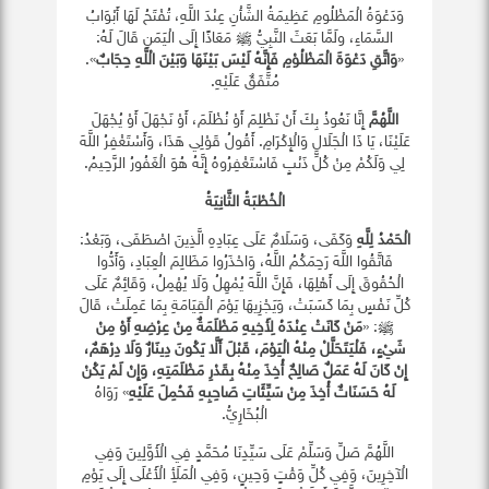
وَدَعْوَةُ الْمَظْلُومِ عَظِيمَةُ الشَّأْنِ عِنْدَ اللَّهِ، تُفْتَحُ لَهَا أَبْوَابُ
السَّمَاءِ، ولَمَّا بَعَثَ النَّبِيُّ ﷺ مَعَاذًا إِلَى الْيَمَنِ قَالَ لَهُ:
«
وَاتَّقِ دَعْوَةَ الْمَظْلُوْمِ فَإِنَّهُ لَيْسَ بَيْنَهَا وَبَيْنَ الْلَّهِ حِجَابٌ
».
مُتَّفَقٌ عَلَيْهِ.
اللَّهُمَّ
إِنَّا نَعُوذُ بِكَ أَنْ نَظْلِمَ أَوْ نُظْلَمَ، أَوْ نَجْهَلَ أَوْ يُجْهَلَ
عَلَيْنَا، يَا ذَا الْجَلَالِ وَالْإِكْرَامِ. أَقُولُ قَوْلِي هَذَا، وَأَسْتَغْفِرُ اللَّهَ
لِي وَلَكُمْ مِنْ كُلِّ ذَنْبٍ فَاسْتَغْفِرُوهُ إِنَّهُ هُوَ الْغَفُورُ الرَّحِيمُ.
الْخُطْبَةُ الثَّانِيَةُ
الْحَمْدُ لِلَّهِ
وَكَفَى، وَسَلَامٌ عَلَى عِبَادِهِ الَّذِينَ اصْطَفَى، وَبَعْدُ:
فَاتَّقُوا اللَّهَ رَحِمَكُمُ اللَّهُ، وَاحْذَرُوا مَظَالِمَ الْعِبَادِ، وَأَدُّوا
الْحُقُوقَ إِلَى أَهْلِهَا، فَإِنَّ اللَّهَ يُمْهِلُ وَلَا يُهْمِلُ، وَقَائِمٌ عَلَى
كُلِّ نَفْسٍ بِمَا كَسَبَتْ، وَيَجْزِيهَا يَوْمَ الْقِيَامَةِ بِمَا عَمِلَتْ، قَالَ
ﷺ: «
مَنْ كَانَتْ عِنْدَهُ لِأَخِيهِ مَظْلَمَةٌ مِنْ عِرْضِهِ أَوْ مِنْ
شَيْءٍ، فَلْيَتَحَلَّلْ مِنْهُ الْيَوْمَ، قَبْلَ أَلَّا يَكُونَ دِينَارٌ وَلَا دِرْهَمٌ،
إِنْ كَانَ لَهُ عَمَلٌ صَالِحٌ أُخِذَ مِنْهُ بِقَدْرِ مَظْلَمَتِهِ، وَإِنْ لَمْ يَكُنْ
لَهُ حَسَنَاتٌ أُخِذَ مِنْ سَيِّئَاتِ صَاحِبِهِ فَحُمِلَ عَلَيْهِ
» رَوَاهُ
الْبُخَارِيُّ.
اللَّهُمَّ صَلِّ وَسَلِّمْ عَلَى سَيِّدِنَا مُحَمَّدٍ فِي الْأَوَّلِينَ وَفِي
الْآخِرِينَ، وَفِي كُلِّ وَقْتٍ وَحِينٍ، وَفِي الْمَلَأِ الْأَعْلَى إِلَى يَوْمِ