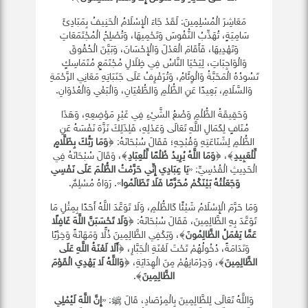
مَعَاشِرَ الْمُسْلِمِينَ: لَقَدْ جَاءَ الْإِسْلَامُ الْحَنِيفُ بِمَبَادِئَ
سَامِيَةٍ، تُهَذِّبُ النُّفُوسَ وَتَحْمِيهَا، وَتُصْلِحُ الْمُجْتَمَعَاتِ
وَتَهْدِيهَا، فَأَقَامَ الْعَدْلَ وَالْإِحْسَانَ، وَبَيَّنَ الْحُقُوقَ
وَالْوَاجِبَاتِ، لِيَحْيَا النَّاسُ فِي ظِلَالِ مُجْتَمَعٍ مُتَمَاسِكٍ
تَسُودُهُ الْمَحَبَّةُ وَالْوِئَامُ، وَتُرَفْرِفُ عَلَى جَنَبَاتِهِ مَعَانِي الرَّحْمَةِ
وَالسَّلَامِ، بَعِيدًا عَنِ الظُّلْمِ وَالطُّغْيَانِ، وَالْبَغْيِ وَالْعُدْوَانِ.
وَحَقِيقَةُ الظُّلْمِ وَضْعُ الشَّيْءِ فِي غَيْرِ مَوْضِعِهِ، وَهَذَا
مُنَافٍ لِكَمَالِ اللَّهِ تَعَالَى وَعَدْلِهِ، فَلِذَلِكَ نَزَّهَ نَفْسَهُ عَنِ
الظُّلْمِ لِشَنَاعَتِهِ وَقُبْحِهِ؛ فَقَالَ سُبْحَانَهُ: ﴿
وَمَا رَبُّكَ بِظَلَّامٍ
لِّلْعَبِيدِ
﴾، ﴿
وَمَا اللَّهُ يُرِيدُ ظُلْمًا لِّلْعِبَادِ
﴾، وَقَالَ سُبْحَانَهُ فِي
الْحَدِيثِ الْقُدْسِيِّ: «
يَا عِبَادِي إِنِّي حَرَّمْتُ الظُّلْمَ عَلَى نَفْسِي
وَجَعَلْتُهُ بَيْنَكُمْ مُحَرَّمًا فَلَا تَظَالَمُوا
». رَوَاهُ مُسْلِمٌ.
وَمَا حَرَّمَ الْإِسْلَامُ شَيْئًا كَالظُّلْمِ، وَلَا تَوَعَّدَ اللَّهُ أَحَدًا بِمِثْلِ مَا
تَوَعَّدَ بِهِ الظَّالِمِينَ، فَقَالَ سُبْحَانَهُ: ﴿
وَلَا تَحْسَبَنَّ اللَّهَ غَافِلًا
عَمَّا يَعْمَلُ الظَّالِمُونَ
﴾، وَيَكْفِي الظَّالِمِينَ ذُلًّا وَمَهَانَةً وَخِزْيًا
وَنَدَامَةً، دُخُولُهُمْ تَحْتَ لَعْنَةِ الْجَبَّارِ، ﴿
أَلَا لَعْنَةُ اللَّهِ عَلَى
الظَّالِمِينَ
﴾، وَحِرْمَانِهُمْ مِنَ الْهِدَايَةِ، ﴿
وَاللَّهُ لَا يَهْدِي الْقَوْمَ
الظَّالِمِينَ
﴾.
وَاللَّهُ تَعَالَى لِلظَّالِمِينَ بِالْمِرْصَادِ، قَالَ ﷺ: «
إِنَّ اللَّهَ لَيُمْلِي