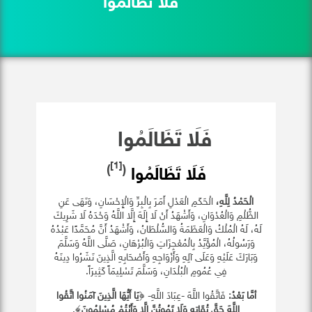
فَلَا تَظَالَمُوا
فَلَا تَظَالَمُوا
[1]
)
(
فَلَا تَظَالَمُوا
الْحَمْدُ لِلَّهِ،
الْحَكَمِ الْعَدْلِ أَمَرَ بِالْبِرِّ وَالْإِحْسَانِ، وَنَهَى عَنِ
الظُّلْمِ وَالْعُدْوَانِ، وَأَشْهَدُ أَنْ لَا إِلَهَ إِلَّا اللَّهُ وَحْدَهُ لَا شَرِيكَ
لَهُ، لَهُ الْمُلْكُ وَالْعَظَمَةُ وَالسُّلْطَانُ، وَأَشْهَدُ أَنَّ مُحَمَّدًا عَبْدُهُ
وَرَسُولُهُ، الْمُؤَيَّدُ بِالْمُعْجِزَاتِ وَالْبُرْهَانِ، صَلَّى اللَّهُ وَسَلَّمَ
وَبَارَكَ عَلَيْهِ وَعَلَى آلِهِ وَأَزْوَاجِهِ وَأَصْحَابِهِ الَّذِينَ نَشَرُوا دِينَهُ
فِي عُمُومِ الْبُلْدَانِ، وَسَلَّمَ تَسْلِيمَاً كَثِيرَاً.
أمَّا بَعْدُ:
فَاتَّقُوا اللَّهَ -عِبَادَ اللَّهِ- ﴿
يَا أَيُّهَا الَّذِينَ آمَنُوا اتَّقُوا
اللَّهَ ‌حَقَّ ‌تُقَاتِهِ وَلَا تَمُوتُنَّ إِلَّا وَأَنْتُمْ مُسْلِمُونَ
﴾.