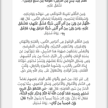
ظَلَمَ قِيدَ شِبْرٍ مِنَ الْأَرْضِ؛ طُوِّقَهُ مِنْ سَبْعِ أَرَضِينَ
».
مُتَّفَقٌ عَلَيْهِ.
وَمِنَ الظُّلْمِ تَفْرِيطُ الْمُوَظَّفِ فِي مَهَامِّهِ وَوَاجِبَاتِهِ،
وَاسْتِغْلَالُهُ لِمَنْصِبِهِ، وَتَعْطِيلُهُ لِمَصَالِحِ النَّاسِ، قَالَ ﷺ:
«
اللَّهُمَّ مَنْ وَلِيَ مِنْ أَمْرِ أُمَّتِي شَيْئًا فَشَقَّ عَلَيْهِمْ؛ فَاشْقُقْ
عَلَيْهِ، وَمَنْ وَلِيَ مِنْ أَمْرِ أُمَّتِي شَيْئًا فَرَفَقَ بِهِمْ؛ فَارْفُقْ
بِهِ
». رَوَاهُ مُسْلِمٌ.
وَمِنَ الظُّلْمِ الْوُقُوعُ فِي أَعْرَاضِ النَّاسِ، بِالْغَيْبَةِ وَالْبُهْتَانِ
وَالِافْتِرَاءِ، وَالدَّعَاوَى الْكَيْدِيَّةِ، وَالْإِشَاعَاتِ الْمُغْرِضَةِ،
وَالْبَعْضُ يَمْتَطُونَ صَهْوَةَ هَذَا السَّبِيلِ، فَلَا يَتَوَرَّعُونَ عَنْ
نِسْبَةِ الْإِفْكِ وَالْعَيْبِ إِلَى الْبُرَآءِ حَسَدًا مِنْ عِنْدِ أَنْفُسِهِمْ.
وَفِي وَسَائِلِ التَّوَاصُلِ يَخُطُّ بَعْضُهُمْ وَيَنْشُرُ مُحْتَوَى مُؤَدَّاهُ
إِيذَاءُ النَّاسِ بِالْكَذِبِ، وَتَشْوِيهُ الصُّورَةِ بِالْبَاطِلِ، وَثَلْبُ
الْعُلَمَاءِ، وَنَبْزُ الْوُلَاةِ، وَالتَّطَاوُلُ عَلَى عِبَادِ اللَّهِ بِغَيْرِ حَقٍّ.
إلى غَيْرِ ذَلِكَ مِنْ صُورِ وَأَنْوَاعِ ظُلْمِ الْعِبَادِ بَعْضِهِمْ بَعْضَاً
فِي الدِّمَاءِ وَالْأَمْوَالِ وَالْأَعْرَاضِ وَسَائِرِ الْحُقوقِ، مِمَّا يُوجِبُ
الْحَذَرَ مِنْ سُوءِ الْعَاقِبَةِ؛ قَالَ ﷺ: «
مَنِ اقْتَطَعَ حَقَّ امْرِئٍ
مُسْلِمٍ بِيَمِينِهِ فَقَدْ أَوْجَبَ اللَّهُ لَهُ النَّارَ وَحَرَّمَ عَلَيْهِ الْجَنَّةَ،
فَقَالَ لَهُ رَجُلٌ: وَإِنْ كَانَ شَيْئاً يَسِيراً يَا رَسُولَ اللَّهِ
؟ قَالَ:
وَإِنْ قَضِيباً مِنْ أَرَاكٍ
». رَوَاهُ مُسْلِمٌ.