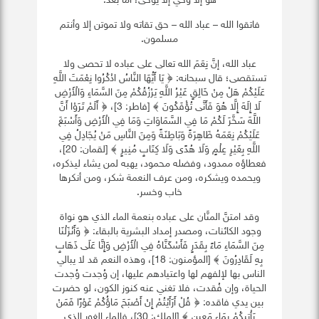
هو إلا وحي إلا يوحى؛ أما بعد:
فاتقوا الله – عباد الله – حق تقاته ولا تموتن إلا وأنتم
مسلمون.
عباد الله، إنَّ نِعَمَ الله تعالى على عباده لا تحصى ولا
تستقصى؛ قال سبحانه: ﴿ يَا أَيُّهَا النَّاسُ اذْكُرُوا نِعْمَتَ اللَّهِ
عَلَيْكُمْ هَلْ مِنْ خَالِقٍ غَيْرُ اللَّهِ يَرْزُقُكُمْ مِنَ السَّمَاءِ وَالْأَرْضِ
لَا إِلَهَ إِلَّا هُوَ فَأَنَّى تُؤْفَكُونَ ﴾ [فاطر: 3]، ﴿ أَلَمْ تَرَوْا أَنَّ
اللَّهَ سَخَّرَ لَكُمْ مَا فِي السَّمَاوَاتِ وَمَا فِي الْأَرْضِ وَأَسْبَغَ
عَلَيْكُمْ نِعَمَهُ ظَاهِرَةً وَبَاطِنَةً وَمِنَ النَّاسِ مَنْ يُجَادِلُ فِي
اللَّهِ بِغَيْرِ عِلْمٍ وَلَا هُدًى وَلَا كِتَابٍ مُنِيرٍ ﴾ [لقمان: 20]،
فعطاؤه ممدود، وفضله محمود، يهبه لمن يشاء ليذكره،
ويحمده ويشكره، ومن عرف النعمة شكر، ومن أنكرها
خاب وخسر.
وقد امتنَّ المنَّان على عباده بنعمة الماء الذي هو نواة
وجود الكائنات، ومصدر إمداد البشرية بالبقاء: ﴿ وَأَنْزَلْنَا
مِنَ السَّمَاءِ مَاءً بِقَدَرٍ فَأَسْكَنَّاهُ فِي الْأَرْضِ وَإِنَّا عَلَى ذَهَابٍ
بِهِ لَقَادِرُونَ ﴾ [المؤمنون: 18]، وهذه النعم قد لا يبالي
الناس بها لإلفهم لها واعتيادهم عليها، إن وُجدت وُجدت
الحياة، وإن فُقدت، فلا تغني عنه كنوز الكون، لو حضرت
بين يدي فاقده: ﴿ قُلْ أَرَأَيْتُمْ إِنْ أَصْبَحَ مَاؤُكُمْ غَوْرًا فَمَنْ
يَأْتِيكُمْ بِمَاءٍ مَعِينٍ ﴾ [الملك: 30]، فالماء الغور الذي