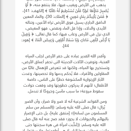
يذهب في الأرض ويغيب فيها، فلا ينتفع منه، ﴿ أَوْ
يُصْبِحَ مَاؤُهَا غَوْرًا فَلَنْ تَسْتَطِيعَ لَهُ طَلَبًا ﴾ [الكهف: 41]،
﴿ فَمَنْ يَأْتِيكُمْ بِمَاءٍ مَعِينٍ ﴾ [الملك: 30]، والماء المعين
الدافق الجاري يسيل فوق الأرض تراه الأعين، وتناله
الأيدي والدلاء، وإذا قل الماء ونقص، فهو المغيض،
الذي نزل في الأرض وغاب فيها؛ كما قال تعالى: ﴿ وَقِيلَ
يَا أَرْضُ ابْلَعِي مَاءَكِ وَيَا سَمَاءُ أَقْلِعِي وَغِيضَ الْمَاءُ ﴾ [هود:
44].
وأقدر الله القدير عباده على حفر الأرض لجلب المياه
العذبة، وتوفرت الآلات الحديثة التي تحفر أعماق الأرض،
وتستخرج بها المياه، ولكنها قد تتعرض للإهمال غالبًا من
المقاولين والأفراد، فلا يُحكم ردمها ولا تحصينها، وغدت
الآبار الإرتوازية المكشوفة خطرًا على الناس، خاصة
الأطفال؛ لأنهم لا يدركون خطورتها وقد وقعت حوادث
سقوط مروعة؛ ما سبب مآسيَ وجروحًا لا تندمل.
ومن القواعد الشرعية أنه لا ضرر ولا ضرار، وأن الضرر
يُزال؛ قال صلى الله عليه وسلم: ((المسلم من سلم
المسلمون من لسانه))؛ [متفق عليه]، بل حتى الإضرار
بالبهائم والحيوانات لا يجوز؛ فقد صح عنه أنه قال صلى
الله عليه وسلم: ((عُذِّبت امرأة في هرة سجنتها حتى
ماتت، فدخلت فيها النار، لا هي أطعمتها، ولا سقتها، إذ