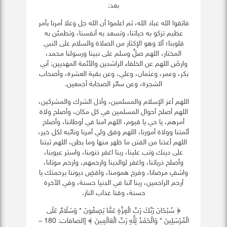
بعد:
فاتقوا الله عباد الله، ثم اعلموا أن الله جل وعلا أمرنا بأمر
عظيم تزكو به حياتنا، وتسعد به أنفسنا، وتطمئن به
قلوبنا؛ ألا وهو الإكثار من الصلاة والسلام على النبي
المختار، اللهم صلِّ وسلم على نبينا ورسولنا محمد،
وارضَ اللهم عن الخلفاء الراشدين والأئمة المهديين: أبي
بكر، وعمر، وعثمان، وعلي، وعن بقية العشرة، وأصحاب
الشجرة، وعن سائر الصحابة أجمعين.
اللهم أعز الإسلام والمسلمين، وأذل الشرك والمشركين،
اللهم أصلح أحوال المسلمين في كل مكان، وأصلح ولاة
أمرهم، يا حي يا قيوم، اللهم آمنا في أوطاننا، وأصلح
أئمتنا وولاة أمورنا، اللهم وفق ولي أمرنا ونائبه لكل خير،
اللهم أعذنا من الفتن ما ظهر منها وما بطن، اللهم ثبتنا
على دينك وتب علينا، ربنا اغفر ذنوبنا، واستر عيوبنا،
وأصلح ذرياتنا، واغفر لوالدينا وارحمهم، وارحم موتانا،
واشفِ مرضانا، وفرج همومنا، واقضِ ديوننا برحمتك يا
أرحم الراحمين، ربنا آتنا في الدنيا حسنة، وفي الآخرة
حسنة، وقنا عذاب النار.
﴿ سُبْحَانَ رَبِّكَ رَبِّ الْعِزَّةِ عَمَّا يَصِفُونَ * وَسَلَامٌ عَلَى
الْمُرْسَلِينَ * وَالْحَمْدُ لِلَّهِ رَبِّ الْعَالَمِينَ ﴾ [الصافات: 180 –