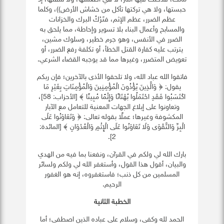
حبستها، ولا هي تركتها تأكل من خشاش الأرض))، وكلما
عظم الضرر، عظم الإثم، فتَرْكُ البرك والخزانات
والمسابح وأعمال البناء بلا تسوير وإحاطة، مما يلحق به
الضرر في الأنفس، وهو جرم خطير، وسلوك مشين،
يترتب عليه كفارة القتل الخطأ، أو تكلفة رفع الضرر، أو
تعويض المتضرر، وغيرها مما قد يوجبه القضاء الشرعي.
فاتقوا الله عباد الله، ولا تلحقوا الأذى بالآخرين؛ فإن ربكم
يقول: ﴿ وَالَّذِينَ يُؤْذُونَ الْمُؤْمِنِينَ وَالْمُؤْمِنَاتِ بِغَيْرِ مَا
اكْتَسَبُوا فَقَدِ احْتَمَلُوا بُهْتَانًا وَإِثْمًا مُبِينًا ﴾ [الأحزاب: 58]،
وتعاونوا على إبلاغ الجهات المعنية للتعامل مع الآبار
المكشوفة وغيرها؛ عملًا بقوله تعالى: ﴿ وَتَعَاوَنُوا عَلَى
الْبِرِّ وَالتَّقْوَى وَلَا تَعَاوَنُوا عَلَى الْإِثْمِ وَالْعُدْوَانِ ﴾ [المائدة:
2].
بارك الله لي ولكم في القرآن، ونفعنا بما فيه من الهدي
والبيان، أقول هذا القول، وأستغفر الله لي ولكم ولسائر
المسلمين من كل ذنب؛ فاستغفروه، إنه هو الغفور
الرحيم.
‏الخطبة الثانية
الحمد لله وكفى، وسلام على عباده الذين اصطفى؛ أما