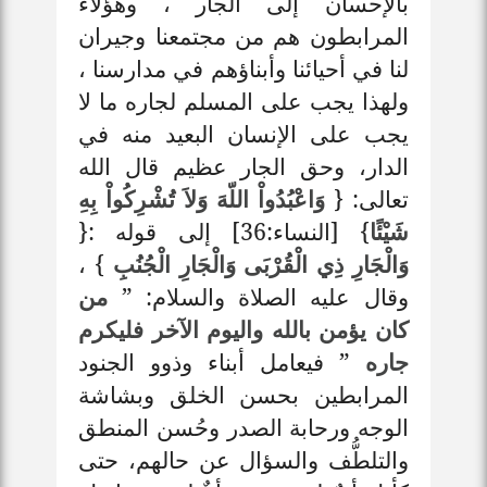
بالإحسان إلى الجار ، وهؤلاء
المرابطون هم من مجتمعنا وجيران
لنا في أحيائنا وأبناؤهم في مدارسنا ،
ولهذا يجب على المسلم لجاره ما لا
يجب على الإنسان البعيد منه في
الدار، وحق الجار عظيم قال الله
تعالى: {
وَاعْبُدُواْ اللّهَ وَلاَ تُشْرِكُواْ بِهِ
شَيْئًا
} [النساء:36] إلى قوله :{
وَالْجَارِ ذِي الْقُرْبَى وَالْجَارِ الْجُنُبِ
} ،
وقال عليه الصلاة والسلام: ”
من
كان يؤمن بالله واليوم الآخر فليكرم
جاره
” فيعامل أبناء وذوو الجنود
المرابطين بحسن الخلق وبشاشة
الوجه ورحابة الصدر وحُسن المنطق
والتلطُّف والسؤال عن حالهم، حتى