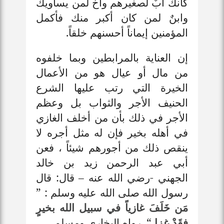
كأنك أبٌ لصغيرهم وأخٌ لمن يساويك
وابنٌ لمن كان أكبر منك فأكمل
المؤمنين إيماناً أحسنهم خلقاً.
إن العناية بالمرابطين وبما خلفوه
من مال أو عيال هو من الأعمال
الخيرة التي رتب عليها الشرع
الحنيف الأجر والثواب بل وعظم
الأجر في ذلك بأن من أخلف الغازي
في أهله بخير فإن له مثل أجره لا
ينقص ذلك من أجورهم شيئاً ، فعن
أبي عبد الرحمن زيد بن خالد
الجهني -رضي الله عنه – قال: قال
رسول الله صلى الله عليه وسلم : ”
مَن خَلَفَ غازياً في سبيل الله بخيرٍ
فقَدْ غزا
“. رواه البخاري ومسلم
.