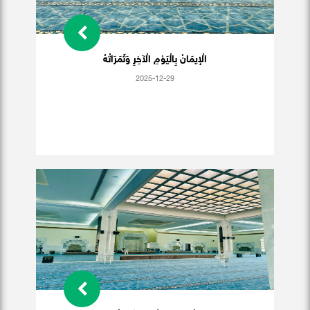
الْإيمَانُ بِالْيَوْمِ الْآخِرِ وَثَمَرَاتُهُ
2025-12-29