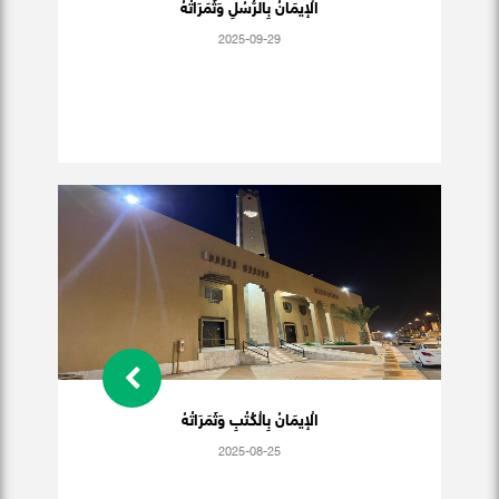
الْإيمَانُ بِالرُّسُلِ وَثَمَرَاتُهُ
2025-09-29
الْإيمَانُ بِالْكُتُبِ وَثَمَرَاتُهُ
2025-08-25