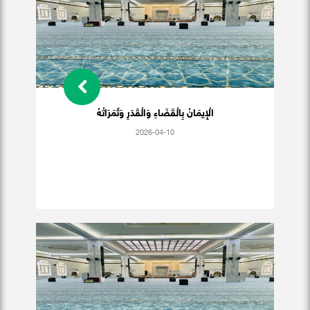
الْإِيمَانُ بِالْقَضَاءِ وَالْقَدَرِ وَثَمَرَاتُهُ
2026-04-10