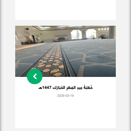
خُطْبَةُ عِيدِ الفِطْرِ المُبَارَك 1447هـ
2026-03-19