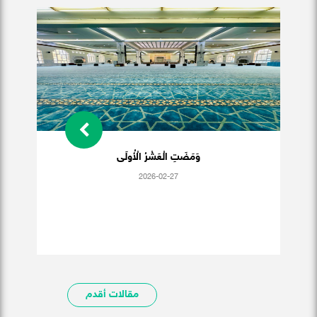
وَمَضَتِ الْعَشْرُ الْأُولَى
2026-02-27
مقالات أقدم