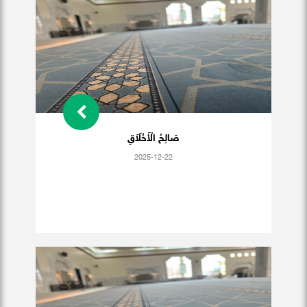
صَالِحُ الْأَخْلَاَقِ
2025-12-22