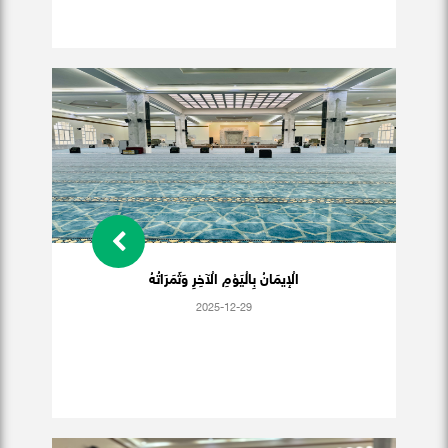
الْإيمَانُ بِالْيَوْمِ الْآخِرِ وَثَمَرَاتُهُ
2025-12-29