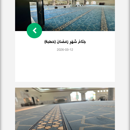
خِتَامُ شَهْرِ رَمَضَانَ (خطبة)
2026-03-12