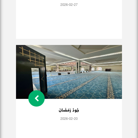
2026-02-27
جُودُ رَمَضَانَ
2026-02-20