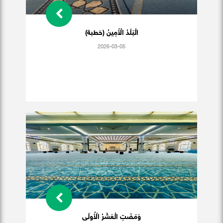
الْبَلَدُ الْأَمِينُ (خطبة)
2026-03-05
وَمَضَتِ الْعَشْرُ الْأُولَى