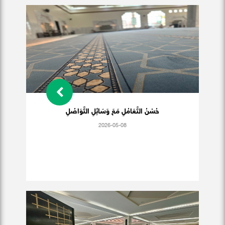
حُسْنُ التَّعَامُلِ مَعَ وَسَائِلِ التَّوَاصُلِ
2026-05-08