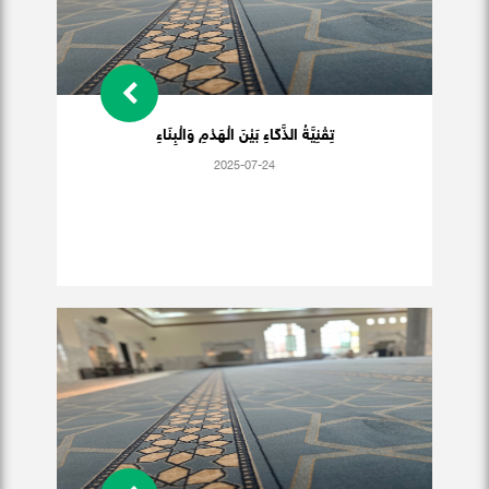
تِقْنِيَّةُ الذَّكَاءِ بَيْنَ الْهَدْمِ وَالْبِنَاءِ
2025-07-24