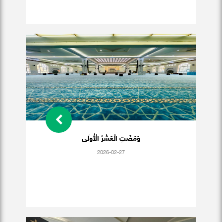
وَمَضَتِ الْعَشْرُ الْأُولَى
2026-02-27