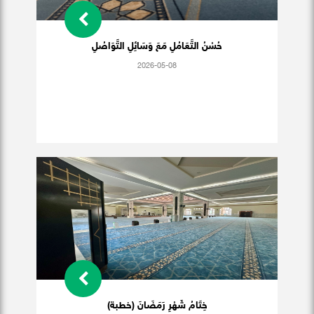
حُسْنُ التَّعَامُلِ مَعَ وَسَائِلِ التَّوَاصُلِ
2026-05-08
خِتَامُ شَهْرِ رَمَضَانَ (خطبة)