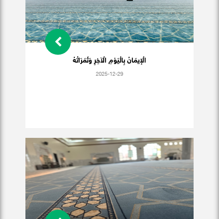
الْإيمَانُ بِالْيَوْمِ الْآخِرِ وَثَمَرَاتُهُ
2025-12-29