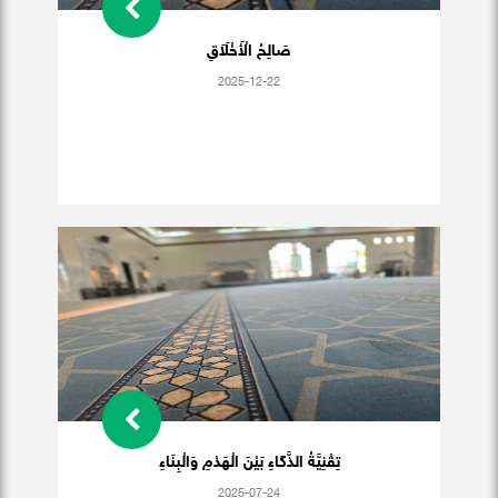
صَالِحُ الْأَخْلَاَقِ
2025-12-22
تِقْنِيَّةُ الذَّكَاءِ بَيْنَ الْهَدْمِ وَالْبِنَاءِ
2025-07-24