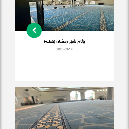
خِتَامُ شَهْرِ رَمَضَانَ (خطبة)
2026-03-12