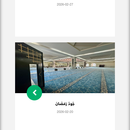
2026-02-27
جُودُ رَمَضَانَ
2026-02-20