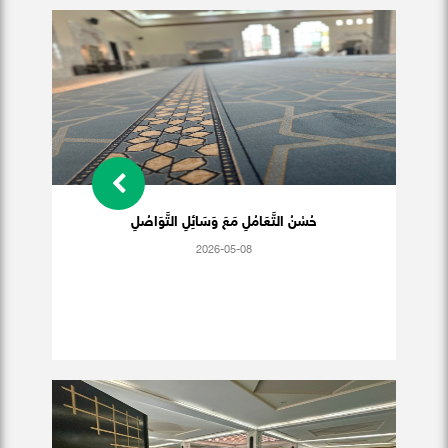
حُسْنُ التَّعَامُلِ مَعَ وَسَائِلِ التَّوَاصُلِ
2026-05-08