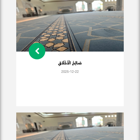
صَالِحُ الْأَخْلَاَقِ
2025-12-22