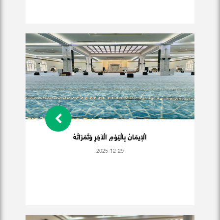
الْإيمَانُ بِالْيَوْمِ الْآخِرِ وَثَمَرَاتُهُ
2025-12-29