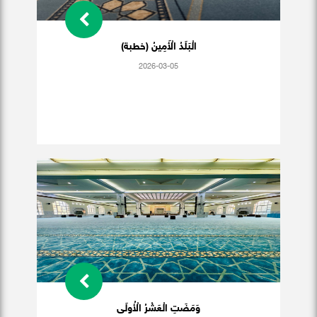
الْبَلَدُ الْأَمِينُ (خطبة)
2026-03-05
وَمَضَتِ الْعَشْرُ الْأُولَى