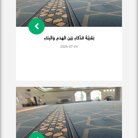
تِقْنِيَّةُ الذَّكَاءِ بَيْنَ الْهَدْمِ وَالْبِنَاءِ
2025-07-24