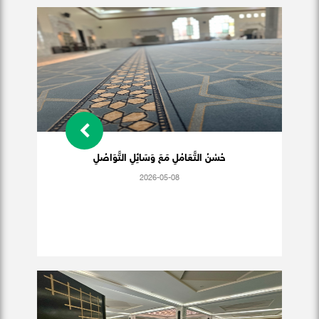
حُسْنُ التَّعَامُلِ مَعَ وَسَائِلِ التَّوَاصُلِ
2026-05-08