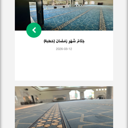
خِتَامُ شَهْرِ رَمَضَانَ (خطبة)
2026-03-12