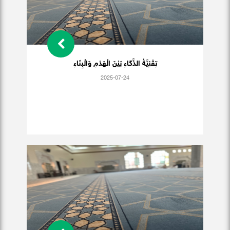
تِقْنِيَّةُ الذَّكَاءِ بَيْنَ الْهَدْمِ وَالْبِنَاءِ
2025-07-24