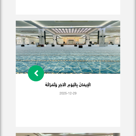
الْإيمَانُ بِالْيَوْمِ الْآخِرِ وَثَمَرَاتُهُ
2025-12-29