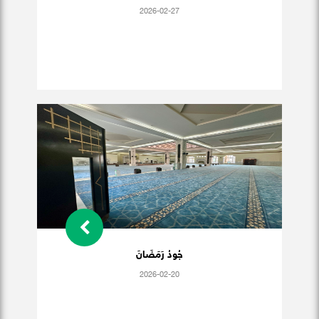
2026-02-27
جُودُ رَمَضَانَ
2026-02-20