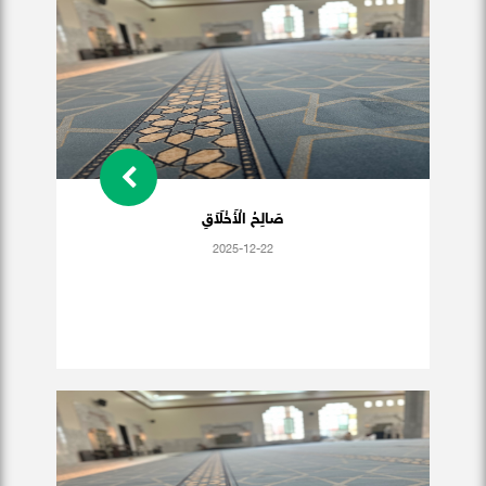
صَالِحُ الْأَخْلَاَقِ
2025-12-22