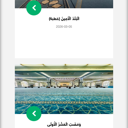
الْبَلَدُ الْأَمِينُ (خطبة)
2026-03-05
وَمَضَتِ الْعَشْرُ الْأُولَى