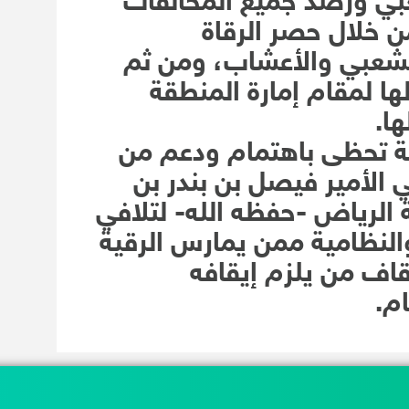
بي ورصد جميع المخالفات
ن خلال حصر الرقاة
لشعبي والأعشاب، ومن ثم
ها لمقام إمارة المنطقة
ها.
جنة تحظى باهتمام ودعم من
الأمير فيصل بن بندر بن
 الرياض -حفظه الله- لتلافي
النظامية ممن يمارس الرقية
اف من يلزم إيقافه
م.