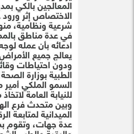
المعالجين بالكي بمدي
الاختصاص إثر ورود ع
شرعية ونظامية، منها
في عدة مناطق بالممل
ادعائه بأن عمله لوجه 
يعالج جميع الأمراض 
ودون احتياطات وقائ
الطبية بوزارة الصح
السمو الملكي أمير م
للنيابة العامة لاتخاذ 
وبين متحدث فرع الهي
الميدانية لمتابعة ال
عدة جهات، وتقوم بمت