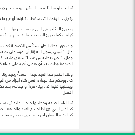
أما مقطوعة الألية من الضأن فهذه لا تجزئ في
وتجزيء الهتماء التي سقطت ثناياها أو غيرها م
وتجزئ الجدّاء وهي التي توقف ضرعها عن الد
كراهة، كما تجزئ الأضحية بما لا ضرع لها أو 
ولا يجوز إعطاء الجازر شيئاً من الأضحية كجز
قال: “أمرني رسول الله ﷺ أن أقوم على بدنه، و
وقال: “نحن نعطيه من عندنا” متفق عليه، لكن 
الصدقة وذلك بعد أن يعطى أجره على عمله كام
ولقد اجتمع هذا العيد عيدان جمعةٌ وعيد ولله 
في يومكم هذا عيدان، فمن شاء أجزأه من الجمعة
ويصليها ظهرا في بيته فرداً أو جماعة، بعد 
أفضل.
أما إمام الجمعة وخطيبها فيجب عليه أن يقي
كما كان النبي ﷺ إذا اجتمع العيد والجمعة، يص
كما ذكره النعمان ابن بشير في صحيح مسلم.