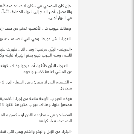
فإن كان المضحي في مكان لا صلاة فيه كأهل ا
والأفضل تأخير الذبح إلى انتهاء الخطبة تأسِّياً 
في النهار أولى.
وهناك عيوب في الأضحية تمنع من صحة إجزا
-العوراء البيّن عورها: وهي التي انخسفت عينها 
-المريضة البيّن مرضها: وهي التي ظهرت عليها
اللحم، ومنه الجرب فهو يمنع الإجزاء قليله وك
– العرجاء البيِّن ظَلَعُها: أي عرجها وذلك بكو
عن المشي لعاهة ككسر ونحوه.
– الكسيرة التي لا تنقي: وهي الهزيلة التي لا
فتجزئ.
فهذه العيوب الأربعة مانعة من إجزاء الأضحية،
فمعفوٌ عنها. وهناك عيوب مكروهة لكنها لا تم
العضباء: وهي مقطوعة الأذن أو مكسورة القرن،
التضحية به بلا كراهة.
-البتراء من الإبل والبقر والغنم وهي التي قطع