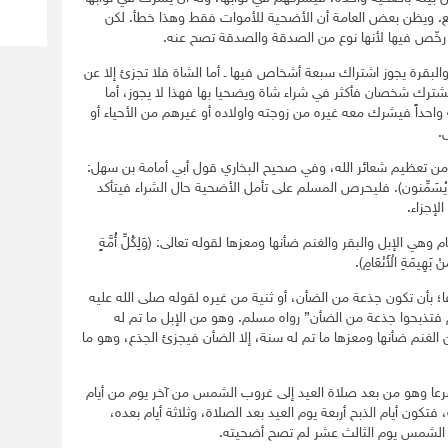
ع. ويظن بعض العامة أن الأضحية للأموات فقط وهذا خطأ. لكن
رخّص فيها لأنها نوع من الصدقة والصدقة تصح عنه.
البقرة يجوز اشتراك سبعة أشخاص فيها ـ أما الشاة فلا تجزئ إلا عن
يشترك شخصان فأكثر في شراء شاة ويضحيا بها فهذا لا يجوز، أما
احداً فيشرك معه غيره من زوجته واولاده أو غيرهم من الأحياء أو
.
ن تعظيم شعائر الله، وفي صحيح البخاري قول أبي أمامة بن سهل:
 يُسَمِّنون). فليحرص المسلم على تأمل الأضحية حال الشراء فيتأكد
لإجزاء.
الإبل والبقر والغنم ضأنها ومعزها لقوله تعالى: (وَلِكُلِّ أُمَّةٍ
ْ بَهِيمَةِ الْأَنْعَامِ).
 بأن تكون جذعة من الضأن، أو ثنية من غيره لقوله صلى الله عليه
كم فتذبحوا جذعة من الضأن” رواه مسلم. وهو من الإبل ما تم له
لغنم ضأنها ومعزها ما تم له سنة، إلا الضأن فيجزئ الجذع، وهو ما
 وهو من بعد صلاة العيد إلى غروب الشمس من آخر يوم من أيام
كون أيام الذبح أربعة يوم العيد بعد الصلاة، وثلاثة أيام بعده،
 الشمس يوم الثالث عشر لم تصح أضحيته.