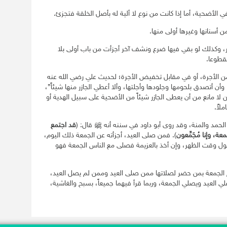
 الأضحية، أما إذا كانت من نوع لا ألية له بأصل الخلقة فتجزئ.
ن أسنانها وغيرها أولى منها.
ر، وكذلك لو بقي فيها ضرع ونشف آخر أجزأت من باب أولى بلا
مقطوعا.
ء من الأجرة، أو في مقابل تخفيض الأجرة؛ لحديث علي رضي الله عنه
أن أتصدق بلحومها وجلودها وأجلتها، وألا أعطي الجازر منها شيئاً”،
لا مانع من أن يعطى الجازر شيئاً من الأضحية على سبيل الهدية أو
لاً.
الحمد والمنة، وقد روى أبو داود في سننه أنه ﷺ قال: (
قد اجتمع
، وإنا مُجَمِّعون
). فمن صلى العيد، أجزأته عن الجمعة ذلك اليوم،
دخول وقت الظهر، وإن أخذ بالعزيمة فصلى مع الناس الجمعة فهو
م الجمعة بمن حضر لصلاتها ممن صلى العيد وممن لم يصل العيد،
لي العيد ويصلي الجمعة، وربما قرأ فيهما جميعاً، بسبح والغاشية،