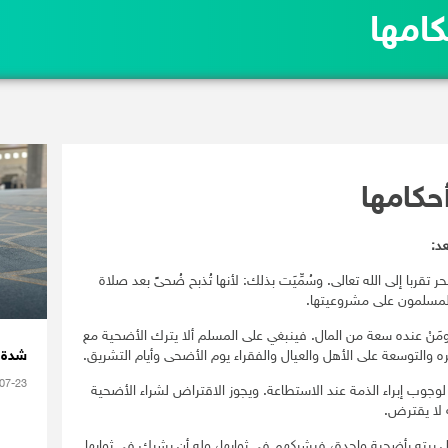
امها
حكامها
د:
 تقربا إلى الله تعالى. وسُمِّيَت بذلك: لأنها تُذبح ضُحىً بعد صلاة
لمسلمون على مشروعيتها.
مَنْ عنده سعة من المال. فينبغي على المسلم ألا يترك الأضحية مع
ره والتوسعة على الأهل والعيال والفقراء يوم الأضحى وأيام التشريق.
شدة ا
07-23
وجوب إبراء الذمة عند الاستطاعة. ويجوز الاقتراض لشراء الأضحية
نه لا يقترض.
يته بأضحية واحدة، فيشركهم في ثوابها، وله أن يشرك في ثوابها