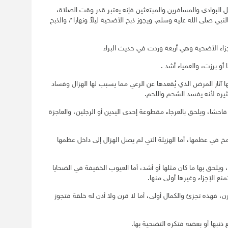
لبوادي والمسافرين والمبتعثين فإنه يعتبر قدر وقت الصلاة،
بالنبي صلى الله عليه وسلم. ويجوز ذبح الأضحية ليلاً ونهارا ً، والذبح
ء الأضحية وهي أربعة وردت في حديث البراء
أو برزت، والعمياء أشد .
 آثار المرض الذي يُقعدها عن الرعي مما يسبب لها الهزال وفساد
ثيره لأنه يفسد الشحم واللحم.
نه فاحشا، ويلحق بالعرجاء مقطوعة إحدى اليدين أو الرجلين، والعاجزة
 مخ في عظمها، أما الهزيلة التي لم يصل الهزال إلى داخل عظمها
 ويلحق بها ما كان مثلها أو أشد، أما العيوب الخفيفة في الضحايا
نع الإجزاء وغيرها أولى منها.
 فهذه تجزئ والكمال أولى، أما لا قرن ولا أذن له خلقة فتجوز
 ذنبها أو بعضه فتكره التضحية بها.