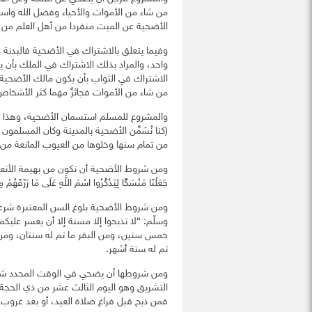
من شاء من الأموات والأحياء وفضل الله واس
الأضحية عن الميت منفردا من أهل العلم من 
وفيما يتعلق بالاشتراك في الأضحية فالبدنة و
واحد، والمراد بذلك الاشتراك في الملك بأن 
الاشتراك في الثواب بأن يكون مالك الأضحية و
من شاء من الأموات فجائزٌ مهما كثر الأشخاص
والمشروع للمسلم استسمان الأضحية، وهذا م
(كنا نُسَمِّن الأضحية بالمدينة وكان المسلمون
من تمام سنها وخلوها من العيوب المانعة من ا
ومن شروط الأضحية أن تكون من بهيمة الأنعام وهي 
جَعَلْنَا مَنْسَكًا لِيَذْكُرُوا اسْمَ اللَّهِ عَلَى مَا رَزَقَهُمْ مِن
ومن شروط الأضحية بلوغ السن المعتبرة شرعا؛
وسلّم: “لا تذبحوا إلا مسنة إلا أن يعسر علي
خمس سنين، ومن البقر ما تم له سنتان، ومن ا
تم له ستة أشهر.
ومن شروطها أن يضحي في الوقت المحدد شرعا
التشريق وهو اليوم الثالث عشر من ذي الحجة، فت
فمن ذبح قبل فراغ صلاة العيد، أو بعد غروب