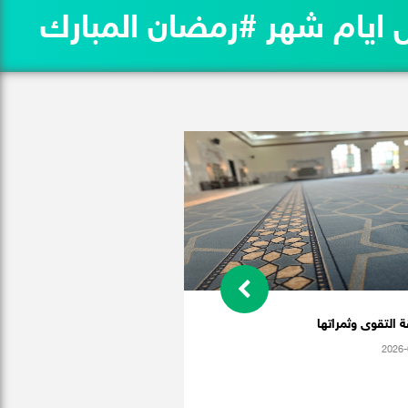
ن والخميس أول ايام شهر #رمضان المبارك
 التقوى وثمراتها
2026-