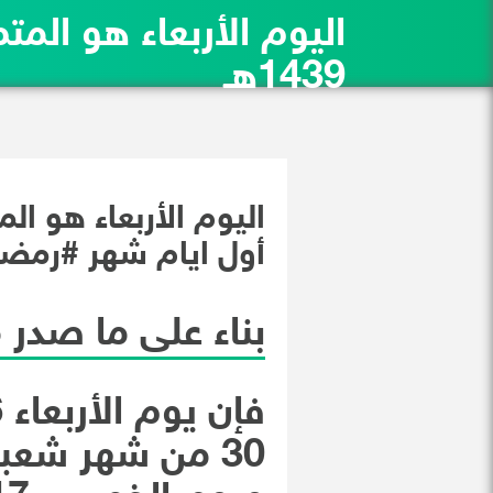
1439هـ
أول ايام شهر #رمضان ال
بناء على ما صدر 
30 من شهر شعبان 1439هـ