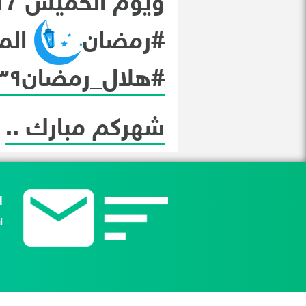
ويوم الخميس 17 / 5 / 2018 هو غرة شهر
#
رمضان
المبار
#
هلال_رمضان١٤٣٩هـ
شهركم مبارك ..
ا
ا