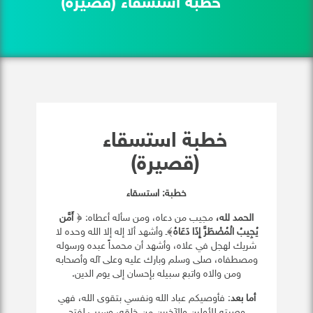
خطبة استسقاء (قصيرة)
خطبة استسقاء
(قصيرة)
خطبة: استسقاء
الحمد لله،
مجيب من دعاه، ومن سأله أعطاه: ﴿
أَمَّن
يُجِيبُ الْمُضْطَرَّ إِذَا دَعَاهُ
﴾ـ وأشهد ألا إله إلا الله وحده لا
شريك لهجل في علاه، وأشهد أن محمداً عبده ورسوله
ومصطفاه، صلى وسلم وبارك عليه وعلى آله وأصحابه
ومن والاه واتبع سبيله بإحسان إلى يوم الدين.
أما بعد
: فأوصيكم عباد الله ونفسي بتقوى الله، فهي
وصيته للأولين والآخرين من خلقه، وسبب لفتح