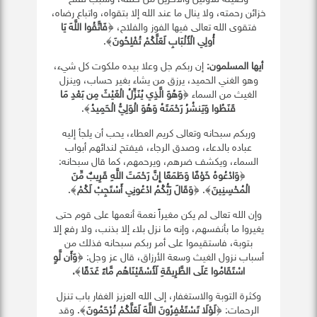
خزائن رحمته، ولا ينال ما عند الله إلا بتقواه، واتباع رضاه،
فتقوى الله تعالى فيها الفوز والفلاح، ﴿
فَاتَّقُوا اللَّهَ يَا
أُولِي الْأَلْبَابِ لَعَلَّكُمْ تُفْلِحُونَ
﴾.
أيها المسلمون:
إن ربكم جل وعلا بيده ملكوت كل شيء،
وهو الغني الحميد، يرزق من يشاء بغير حساب، وينزل
الغيث من السماء ﴿
وَهُوَ الَّذِي يُنَزِّلُ الْغَيْثَ مِن بَعْدِ مَا
قَنَطُوا وَيَنشُرُ رَحْمَتَهُ وَهُوَ الْوَلِيُّ الْحَمِيدُ
﴾.
وربكم سبحانه وتعالى كريم العطاء، يحب أن يلجأ إليه
عباده بالدعاء، وصدق الرجاء، فيفتح لندائهم أبواب
السماء، ويكشف ضرهم، ويرحمهم، كما قال سبحانه:
﴿
وَادْعُوهُ خَوْفًا وَطَمَعًا إِنَّ رَحْمَتَ اللَّهِ قَرِيبٌ مِّنَ
الْمُحْسِنِينَ
﴾. ﴿
وَقَالَ رَبُّكُمُ ادْعُونِي أَسْتَجِبْ لَكُمْ
﴾.
وإن الله تعالى لم يكن مغيراً نعمة أنعمها على قوم حتى
يغيروا ما بأنفسهم، وإنه ما نزل بلاء إلا بذنب، ولا رفع إلا
بتوبة، فاستقيموا على أمر ربكم سبحانه فذلك من
أسباب نزول الغيث وسعة الأرزاق، قال عز وجل: ﴿
وَأَن لَّوِ
اسْتَقَامُوا عَلَى الطَّرِيقَةِ لَأَسْقَيْنَاهُم مَّاءً غَدَقًا
﴾
.
وكثرة التوبة والاستغفار، إلى الله العزيز الغفار باب تنزل
الرحمات: ﴿
لَوْلَا تَسْتَغْفِرُونَ اللَّهَ لَعَلَّكُمْ تُرْحَمُونَ
﴾. وقد