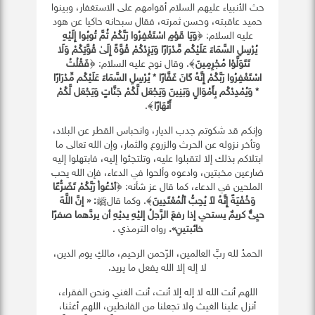
حث الأنبياء عليهم السلام أقوامهم على الاستغفار، وبينوا
حميد عاقبته، وحسن ثمرته، فقال سبحانه حاكيا عن هود
عليه السلام: ﴿
وَيَا قَوْمِ اسْتَغْفِرُوا رَبَّكُمْ ثُمَّ تُوبُوا إِلَيْهِ
يُرْسِلِ السَّمَاءَ عَلَيْكُم مِّدْرَارًا وَيَزِدْكُمْ قُوَّةً إِلَىٰ قُوَّتِكُمْ وَلَا
تَتَوَلَّوْا مُجْرِمِينَ
﴾. وقال نوح عليه السلام: ﴿
فَقُلْتُ
اسْتَغْفِرُوا رَبَّكُمْ إِنَّهُ كَانَ غَفَّارًا * يُرْسِلِ السَّمَاءَ عَلَيْكُم مِّدْرَارًا
* وَيُمْدِدْكُم بِأَمْوَالٍ وَبَنِينَ وَيَجْعَل لَّكُمْ جَنَّاتٍ وَيَجْعَل لَّكُمْ
أَنْهَارًا
﴾.
وإنكم قد شكوتم جدب الديار، وانحباس القطر عن البلاد،
وتأخر نزوله عن الحرث والزروع والثمار، وإن الله تعالى ما
ابتلاكم بذلك إلا لتقبلوا عليه، وتلتجئوا إليه، فابتهلوا إليه
ضارعين مخبتين، وادعوه وألحوا في الدعاء، فإن الله يحب
الملحين في الدعاء، كما قال عز شأنه: ﴿
ٱدْعُواْ رَبَّكُمْ تَضَرُّعًا
وَخُفْيَةً إِنَّهُ لاَ يُحِبُّ ٱلْمُعْتَدِينَ
﴾. وكما قالﷺ
: «
إنَّ اللَّهَ
حيِىٌّ كريمٌ يستحي إذا رفعَ الرَّجلُ إليْهِ يديْهِ أن يردَّهما صفرًا
خائبتينِ».
رواه الترمذي .
الحمدُ لله ربِّ العالمين، الرّحمن الرحيم، مالكِ يوم الدين،
لا إله إلا الله يفعل ما يريد.
اللهم أنت الله لا إله إلا أنت، أنت الغني ونحن الفقراء،
أنزل علينا الغيث ولا تجعلنا من القانطين، اللهم أغثنا،