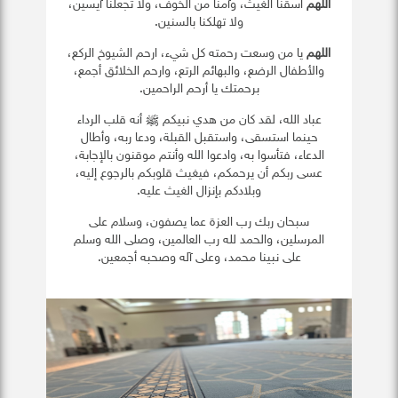
اللهم
اسقنا الغيث، وآمنا من الخوف، ولا تجعلنا آيسين،
ولا تهلكنا بالسنين.
اللهم
يا من وسعت رحمته كل شيء، ارحم الشيوخ الركع،
والأطفال الرضع، والبهائم الرتع، وارحم الخلائق أجمع،
برحمتك يا أرحم الراحمين.
عباد الله، لقد كان من هدي نبيكم ﷺ أنه قلب الرداء
حينما استسقى، واستقبل القبلة، ودعا ربه، وأطال
الدعاء، فتأسوا به، وادعوا الله وأنتم موقنون بالإجابة،
عسى ربكم أن يرحمكم، فيغيث قلوبكم بالرجوع إليه،
وبلادكم بإنزال الغيث عليه.
سبحان ربك رب العزة عما يصفون، وسلام على
المرسلين، والحمد لله رب العالمين، وصلى الله وسلم
على نبينا محمد، وعلى آله وصحبه أجمعين.