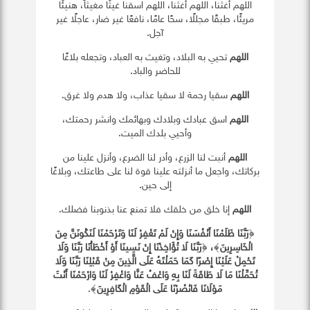
اللهم أغثنا، اللهم أغثنا، اللهم اسقنا غيثًا مغيثاً، هنيئًا
مريئًا، طبقًا مجللًا، سحًا عامًا، نافعًا غير ضار، عاجلًا غير
آجل.
اللهم
تحيي به البلاد، وتغيث به العباد، وتجعله بلاغًا
للحاضر والباد.
اللهم
سقيا رحمة لا سقيا عذاب، ولا هدم ولا غرق.
اللهم
اسق عبادك وبلادك وبهائمك وانشر رحمتك،
وأحيي بلدك الميت.
اللهم
أنبت لنا الزرع، وأدر لنا الضرع، وأنزل علينا من
بركاتك، واجعل ما أنزلته علينا قوة لنا على طاعتك، وبلاغًا
إلى حين.
اللهم
إنا خلق من خلقك فلا تمنع عنا بذنوبنا فضلك.
﴿
رَبَّنَا ظَلَمْنَا أَنْفُسَنَا وَإِنْ لَمْ تَغْفِرْ لَنَا وَتَرْحَمْنَا لَنَكُونَنَّ مِنَ
الْخَاسِرِينَ
﴾
،
﴿
رَبَّنَا لَا تُؤَاخِذْنَا إِنْ نَسِينَا أَوْ أَخْطَأْنَا رَبَّنَا وَلَا
تَحْمِلْ عَلَيْنَا إِصْرًا كَمَا حَمَلْتَهُ عَلَى الَّذِينَ مِنْ قَبْلِنَا رَبَّنَا وَلَا
تُحَمِّلْنَا مَا لَا طَاقَةَ لَنَا بِهِ وَاعْفُ عَنَّا وَاغْفِرْ لَنَا وَارْحَمْنَا أَنْتَ
مَوْلَانَا فَانْصُرْنَا عَلَى الْقَوْمِ الْكَافِرِينَ
﴾.