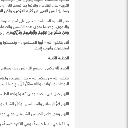
التربية على القناعة، والرضا بما قسم الله، و
وسلم):
ليس الغِنى عن كثرة العرَض، ولكن الغ
نعم الأسرة المسلمة لا تبنى على أمور دنيوية
والتقوى، وحينما تقوى هذه الأسس والصفات، ف
وَمَنْ صَلَحَ مِنْ آبَائِهِمْ وَأَزْوَاجِهِمْ وَذُرِّيَّاتِهِمْ
﴾. [الرعد:
ألا، فاتقوا الله – أيها المسلمون – وتمسكوا 
أستغفرك وأتوب إليك.
الخطبة الثانية
الحمد لله
وكفى، وسمع الله لمن دعا، وسلام ع
فاتقوا الله – رحمكم الله – حق التقوى، واعلمو
الزوجات والأولاد، والله سائلٌ كلَّ راعٍ عما استر
اللهم صل على محمد وعلى آله وأزواجه الطيبين
اللهم أعِزَّ الإسلام والمسلمين، وأذِلَّ الشرك 
اللهم وفق خادم الحرمين الشريفين وولي عهد
ربنا آتِنا في الدنيا حسنةً، وفي الآخرة حسنةً، وق