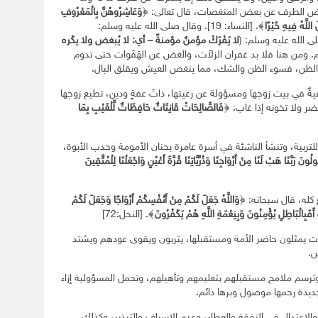
غض الطرف عن بعض المنغصات، قال تعالى: ﴿
وَعَاشِرُوهُنَّ بِالْمَعْرُوفِ
للَّهُ فِيهِ خَيْرًا
﴾. [النساء: 19]. وقال صلى الله عليه وسلم:
 الله عليه وسلم: (
لا يَفْرَكْ مؤمنٌ مؤمنةً – أي: لا يُبغض ولا يكْره
. ومن هنا فلا بد غفران الزلاَت، والغض عن الهَفَوات حتى تدوم
الظن، فسوء الظن والشك، مما ينغص العيش ويقلق البال.
ةٌ في بيت زوجها ومسؤولة عن رعيتها، ذاتَ عفةٍ ودين، تطيع زوجها
ر ولا تخونه إذا غاب: ﴿
فَالصَّالِحَاتُ قَانِتَاتٌ حَافِظَاتٌ لِّلْغَيْبِ بِمَا
للتربية، وتنشأ الناشئة في أسرة عامرة بحنان الأمومة وحدب الأبوة،
ولُونَ رَبَّنَا هَبْ لَنَا مِنْ أَزْوَاجِنَا وَذُرِّيَّاتِنَا قُرَّةَ أَعْيُنٍ وَاجْعَلْنَا لِلْمُتَّقِينَ
كله، قال سبحانه: ﴿
وَاللَّهُ جَعَلَ لَكُمْ مِنْ أَنْفُسِكُمْ أَزْوَاجًا وَجَعَلَ لَكُمْ
أَفَبِالْبَاطِلِ يُؤْمِنُونَ وَبِنِعْمَةِ اللَّهِ هُمْ يَكْفُرُونَ
﴾. [النحل:72]
نات يمثلون حاضر الأمة ومستقبلها، يتربون ويقوى عودهم ويشتد
ن.
 وترسم ملامح مستقبلهم بتعليمهم وتأهيلهم، وتحمل المسؤولية إزاء
يدة رحمها موصول وبرها دائم.
والاعتدال في النفقة والعطاء، وعدم الإسراف والتبذير، وكذلك