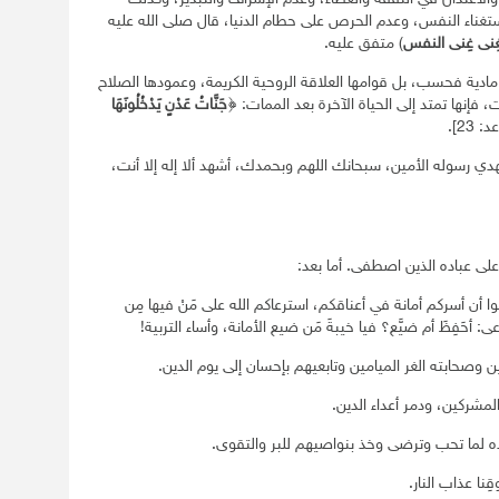
استغناء النفس، وعدم الحرص على حطام الدنيا، قال صلى الله عليه
ِنى غِنى النفس
) متفق عليه.
 مادية فحسب، بل قوامها العلاقة الروحية الكريمة، وعمودها الصلاح
إنها تمتد إلى الحياة الآخرة بعد الممات: ﴿
جَنَّاتُ عَدْنٍ يَدْخُلُونَهَا
 23].
بهدي رسوله الأمين، سبحانك اللهم وبحمدك، أشهد ألا إله إلا أنت،
لى عباده الذين اصطفى. أما بعد:
ا أن أسركم أمانة في أعناقكم، استرعاكم الله على مَنْ فيها مِن
عى: أحَفِظَ أم ضيَّع؟ فيا خيبةَ مَن ضيع الأمانة، وأساء التربية!
 وصحابته الغر الميامين وتابعيهم بإحسان إلى يوم الدين.
والمشركين، ودمر أعداء الدين.
ه لما تحب وترضى وخذ بنواصيهم للبر والتقوى.
ِنا عذاب النار.