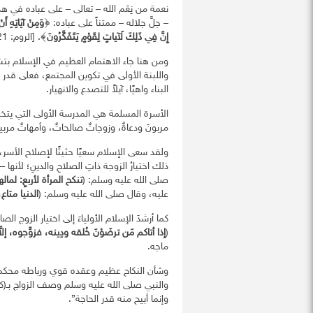
نعمة من نِعَم الله – تعالى – على عباده في هذه ا
– جلَّ جلاله – ممتناً على عباده: ﴿
وَمِنْ آيَاتِهِ أَن
إِنَّ فِي ذَلِكَ لَآياتٍ لِقَوْمٍ يَتَفَكَّرُونَ
﴾. [الروم: 21].
ومن هنا جاء الاهتمام العظيم في الإسلام بتشي
واللبنة الأولى في تكوين المجتمع، فعلى قدر ما 
البناء واهيًا، آيلاً للتصدع والانهيار.
الأسرة المسلمة هي المدرسة الأولى التي يتخرج
مربونَ ودعاةٌ، وزوجاتٌ صالحاتٌ، وأمهاتٌ مربيا
ولقد سعى الإسلام سعيًا حثيثًا لإصلاح الأسر
ذلك اختيارُ الزوجة ذاتِ الصلاحِ والدينِ؛ لأنها
صلى الله عليه وسلم: (
تنكح المرأة لأربعٍ: لما
عليه، وقال صلى الله عليه وسلم: (
الدنيا متاع
كما أرشدَ الإسلام الأولياءَ إلى اختيار الزوج 
(
إذا أتاكم مَن ترضَوْنَ خُلقه ودِينه، فزوِّجوه، 
ماجه.
وشأن النكاح عظيم وعقده قوي ورباطه محكم كم
والنبي صلى الله عليه وسلم وصف الزواج بـ(كل
وإنما أبيح منه قدر الحاجة”.