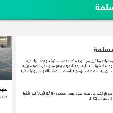
سلمة
لمسلمة
زم عبادَه بما أنزل من الهُدى، أحمده على ما أرشد وهدى، وأشكره
، وحده لا شريك له، إليه ترفع النجوى، وهو منتهى كل شكوى، وإليه
جتبى، ونبيه المصطفى، ورسوله المرتضى، صلى الله وسلم وبارك عليه
حقيقة
خير زادٍ يُدَّخر في هذه الحياة وبعد الممات؛ ﴿
يَا أَيُّهَا الَّذِينَ آَمَنُوا اتَّقُوا
08-06
آل عمران: 102].