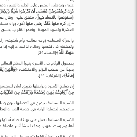
عليه، وتوطين النفس على الحلم والصبر، و
فَإِنْ كَرِهْتُمُوهُنَّ فَعَسَى أَنْ تَكْرَهُوا شَيْئًا وَيَجْعَلَ ا
(
استوصوا بالنساء خيراً
). متفق عليه، وقال صلى
– إن كره منها خُلقًا رضي منها آخر
). رواه مسلم
العشرة وتسود المودة، وتعمر القلوب بحسن 
والمرأة المسلمة زوجة صالحة وأم شفيقة، راعي
وتحفظه في نفسها وماله، لا تسيء إليه إذا حض
حَفِظَ اللَّهُ
﴾[النساء:34].
بحصول الوئام في الأسرة يتهيأ المناخ الصالح 
بعيدًا عن صخب النزاع والاختلاف، ﴿
وَالَّذِينَ يَقُ
إِمَامًا
﴾. [الفرقان: 74].
إن صلاح الأسرة وترابطها طريق أمان للمجتمع 
مِنْ أَزْوَاجِكُمْ بَنِينَ وَحَفَدَةً وَرَزَقَكُمْ مِنَ الطَّيِّبَاتِ 
الأسرة المسلمة يترعرع في أحضانها بنون وب
ساعدهم ليحملوا الراية في خدمة الدين والوط
الأسرة المسلمة تعمل على تهيئة حياة أبنائها
أهليهم ومجتمعهم، وهكذا تنشأ أسر فاضلة جد
الأسرة المسلمة أبناؤها يتربون على الوسطية 