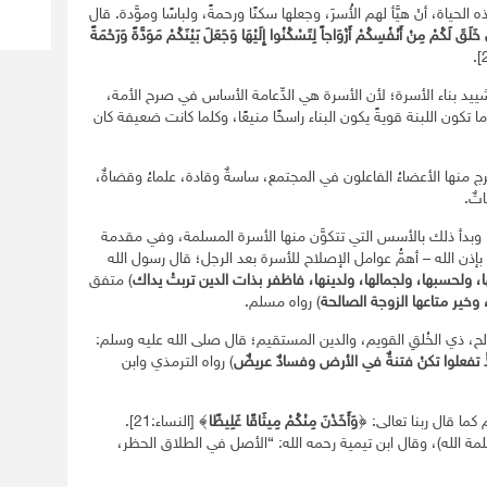
لحياة، أنْ هيَّأ لهم الأُسرَ، وجعلها سكنًا ورحمةً، ولباسًا وموَّدة. قال
ْ خَلَقَ لَكُمْ مِنْ أَنْفُسِكُمْ أَزْوَاجاً لِتَسْكُنُوا إِلَيْهَا وَجَعَلَ بَيْنَكُمْ مَوَدَّةً وَرَحْمَةً
يد بناء الأسرة؛ لأن الأسرة هي الدِّعامة الأساس في صرح الأمة،
تكون اللبنة قويةً يكون البناء راسخًا منيعًا، وكلما كانت ضعيفة كان
 منها الأعضاءُ الفاعلون في المجتمع، ساسةٌ وقادة، علماءُ وقضاةٌ،
تٌ.
، وبدأ ذلك بالأسس التي تتكوَّن منها الأسرة المسلمة، وفي مقدمة
 – بإذن الله – أهمُّ عوامل الإصلاح للأسرة بعد الرجل؛ قال رسول الله
لها، ولحسبها، ولجمالها، ولدينها، فاظفر بذات الدين تربتْ يداك
) متفق
، وخير متاعها الزوجة الصالحة
) رواه مسلم.
الصالح، ذي الخُلقِ القويم، والدين المستقيم؛ قال صلى الله عليه وسلم:
إلاَّ تفعلوا تكنْ فتنةٌ في الأرض وفسادٌ عريضٌ
) رواه الترمذي وابن
ا قال ربنا تعالى: ﴿
وَأَخَذْنَ مِنْكُمْ مِيثَاقًا غَلِيظًا
﴾ [النساء:21].
مة الله)، وقال ابن تيمية رحمه الله: “الأصل في الطلاق الحظر،