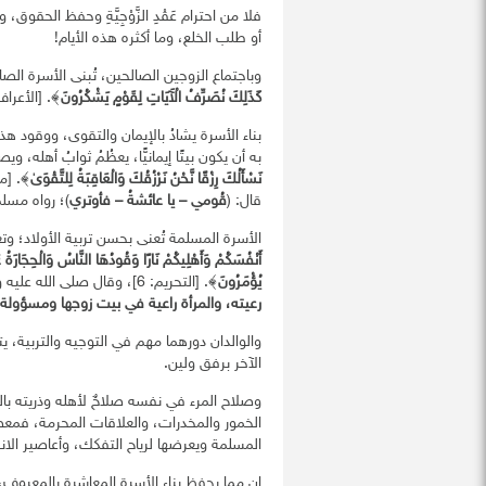
فلا من احترام عَقْدِ الزَّوْجِيَّةِ وحفظ الحق
أو طلب الخلع، وما أكثره هذه الأيام!
وباجتماع الزوجين الصالحين، تُبنى الأسرة الصا
كَذَلِكَ نُصَرِّفُ الْآَيَاتِ لِقَوْمٍ يَشْكُرُونَ
﴾. [الأعراف: 8
بناء الأسرة يشادُ بالإيمان والتقوى، ووقود هذا ا
به أن يكون بيتًا إيمانيًّا، يعظُمُ ثوابُ أهله،
نَسْأَلُكَ رِزْقًا نَّحْنُ نَرْزُقُكَ وَالْعَاقِبَةُ لِلتَّقْوَىٰ
قال: (
قُومي – يا عائشةُ – فأوتري
)؛ رواه مسلم
الأسرة المسلمة تُعنى بحسن تربية الأولاد؛ وتعل
أَنْفُسَكُمْ وَأَهْلِيكُمْ نَارًا وَقُودُهَا النَّاسُ وَالْحِجَارَةُ 
يُؤْمَرُونَ
﴾. [التحريم: 6]، وقال صلى الله عليه وسلم: (
رعيته، والمرأة راعية في بيت زوجها ومسؤولة 
والوالدان دورهما مهم في التوجيه والتربية، ي
الآخر برفق ولين.
وصلاح المرء في نفسه صلاحٌ لأهله وذريته بال
الخمور والمخدرات، والعلاقات المحرمة، فمعصي
المسلمة ويعرضها لرياح التفكك، وأعاصير الان
إن مما يحفظ بناء الأسرة المعاشرة بالمعروف،