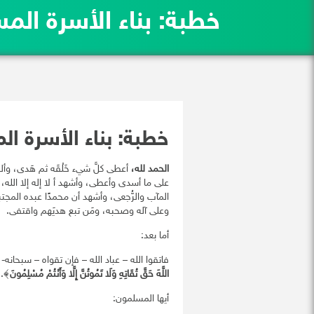
خطبة: بناء الأسرة الم
خطبة: بناء الأسرة ا
الحمد لله،
أعطى كلَّ شيء خَلْقَه ثم هَدى، وأل
على ما أسدى وأعطى، وأشهد أ لا إله إلا الله
المآب والرُّجعى، وأشهد أن محمدًا عبده الم
وعلى آله وصحبه، ومَن تبع هديَهم واقتفى.
أما بعد:
فاتقوا الله – عباد الله – فإن تقواه – سبحانه- 
اللَّهَ حَقَّ تُقَاتِهِ وَلَا تَمُوتُنَّ إِلَّا وَأَنْتُمْ مُسْلِمُونَ
﴾. [
أيها المسلمون: