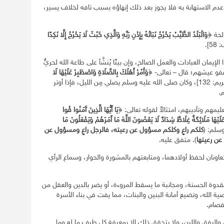
وق، وعدم الاستهانة به فلا يجوز بعد ذلك إنهاؤه بسبب تافه لخلاف يسير،
لحة ﴿
وَالْبَلَدُ الطَّيِّبُ يَخْرُجُ نَبَاتُهُ بِإِذْنِ رَبِّهِ وَالَّذِي خَبُثَ لَا يَخْرُجُ إِلَّا نَكِدًا
5].
لإيمان العبادات والعمل الصالح، وإن بيتًا يُنشَّأ على طاعة الله لحريٌّ
 ويصفو عيشهم؛ قال – تعالى- ﴿
وَأْمُرْ أَهْلَكَ بِالصَّلَاةِ وَاصْطَبِرْ عَلَيْهَا لَا
﴾. [مريم: 132]، وكان صلى الله عليه وسلم يصلي مِن الليل، فإذا أوتر
.
يمهم وتأديبهم، امتثالاً لقوله تعالى: ﴿
يَا أَيُّهَا الَّذِينَ آَمَنُوا قُوا
عَلَيْهَا مَلَائِكَةٌ غِلَاظٌ شِدَادٌ لَا يَعْصُونَ اللَّهَ مَا أَمَرَهُمْ وَيَفْعَلُونَ مَا
كلكم راعٍ وكلكم مسؤول عن رعيته، فالرجل راعٍ ومسؤول عن
عن رعيتها
). متفق عليه.
تعاونان لحفظ أولادهما، ومتابعتهم بالمشورة والحوار، وسماع الرأي
قدوة الحسنة، ومجانبة ما يسقط المروءة، أو يضر بالدين والعقل من
ة الله، وتضيع أمانة البنين والبنات، مما يفت في بناء الأسرة
فصام.
 والرفق واللين، ولا يتحقق ذلك إلا بمعرفة كل طرف ما له وما