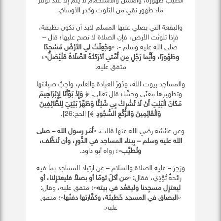
الطيب طهورُه، والغسل والاستحمام لا يتم إلا عند توفُّر
ماء طهور نقي من التلوث وكدر الأوساخ.
والبقعة التي يصلي عليها المسلم لابد أن تكون نظيفة،
فإذا تلوثت الأرض، فإن الصلاة لا تصح عليها؛ قال –
صلى الله عليه وسلم -: «
وجُعِلَتْ لي الأرْضُ مَسْجِدًا
وطَهُورًا، وأَيُّما رَجُلٍ مِن أُمَّتي أدْرَكَتْهُ الصَّلَاةُ فَلْيُصَلِّ
»؛
متفق عليه.
والمساجد بيوت الله، ودُورُ العبادة والعلم، واجبٌ صيانتها
وتطهيرها معنًى وحسًّا؛ قال تعالى: ﴿
وَإِذْ بَوَّأْنَا لِإِبْرَاهِيمَ
مَكَانَ الْبَيْتِ أَنْ لَا تُشْرِكْ بِي شَيْئًا وَطَهِّرْ بَيْتِيَ لِلطَّائِفِينَ
وَالْقَائِمِينَ وَالرُّكَّعِ السُّجُودِ
﴾] الحج:26].
وعن عائشة رضي الله عنها قالت: «
أَمَر رسول الله – صلى
الله عليه وسلم – بِبناء المساجد في الدُّورِ، وأن تُنظَّف،
وتُطيَّب
»؛ رواه أبو داود.
وزجرَ – عليه الصلاة والسلام – عن ارتياد المساجد بما فيه
رائحةٌ تُؤذِي، فقال
:
«
من أكلَ ثومًا أو بصلاً فليعتزِلنا، أو
ليعتزِل مسجِدنا وليقعُد في بيته
»؛ متفق عليه، وقال:
«
البصاق في المسجد خَطيئة، وكفَّارتها دفنُها
»؛ متفق
عليه.