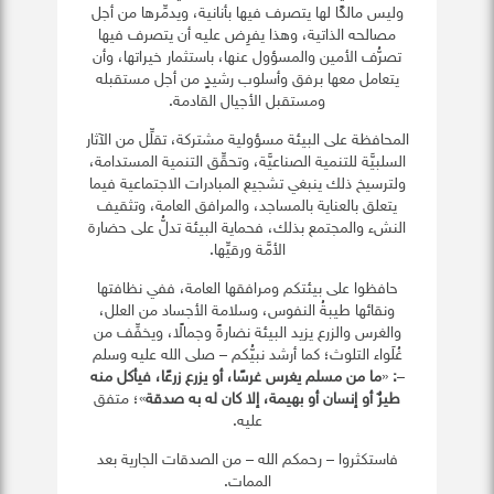
وليس مالكًا لها يتصرف فيها بأنانية، ويدمِّرها من أجل
مصالحه الذاتية، وهذا يفرِض عليه أن يتصرف فيها
تصرُّف الأمين والمسؤول عنها، باستثمار خيراتها، وأن
يتعامل معها برفق وأسلوب رشيدٍ من أجل مستقبله
ومستقبل الأجيال القادمة.
المحافظة على البيئة مسؤولية مشتركة، تقلِّل من الآثار
السلبيَّة للتنمية الصناعيَّة، وتحقِّق التنمية المستدامة،
ولترسيخ ذلك ينبغي تشجيع المبادرات الاجتماعية فيما
يتعلق بالعناية بالمساجد، والمرافق العامة، وتثقيف
النشء والمجتمع بذلك، فحماية البيئة تدلُّ على حضارة
الأمَّة ورقيِّها.
حافظوا على بيئتكم ومرافقها العامة، ففي نظافتها
ونقائها طيبةُ النفوس، وسلامة الأجساد من العلل،
والغرس والزرع يزيد البيئة نضارةً وجمالًا، ويخفِّف من
غُلَواء التلوث؛ كما أرشد نبيُّكم – صلى الله عليه وسلم
–
:
«
ما من مسلم يغرس غرسًا، أو يزرع زرعًا، فيأكل منه
طيرٌ أو إنسان أو بهيمة، إلا كان له به صدقة
»؛ متفق
عليه.
فاستكثروا – رحمكم الله – من الصدقات الجارية بعد
الممات.