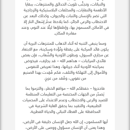
والنباتات، وتجنُّب تلويث الحدائق والمنتزهات، ببقايا
الأطعمة والنفايات، والمخلفات البلاستيكية والزجاجية
التي تضر بالإنسان والنبات والحيوان، وكذلك البعد عن
الاحتطاب والرعي الجائر، كما يلاحظ عدمُ إشعال النار إلا
في الأماكن المسموح بها، وإطفاؤها ليلًا عند النوم، وعند
مغادرة المكان.
ومما ينبغي التنبه له أثناء الذهاب للمتنزهات البرية أن
يكون قائد المركبة على يقظة وتُؤَدة وسكينة، مع الابتعاد
عن مجاري السيول، وبطون الأودية والشِّعاب، فإن بعض
قائدي المركبات – هداهم الله – قد يجازف، فيخوض
بمركبته الأودية أثناء جريانها، وهذا تعريض للنفوس
والأموال إلى التهلكة والتلف، فكم فُقِدت بهذا الصنيع
من نفوسٍ، وفُقد من عزيزٍ.
فاحذروا – حفظكم الله – مواقع الخطر، والتزموا بما
يَصدُر من الجهات المختصة من التعليمات المنظمة
للصيد والرعي والاحتطاب وعدم الاعتداء على المحميات
الطبيعية، والتقيد بما يحقق الغاية الشرعية في
المحافظة على الغطاء النباتي والحياة الفطرية.
أيها المسلمون، إن الله جعل الإنسان خليفة في الأرض،
وهذا يعني أن الإنسان مسؤول ووصي على الأرض،