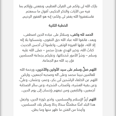
بارَك الله لي ولكم في القرآن العظيم، ونفعني وإياكم بما
فيه من الآيات والذكر الحكيم، أقول ما سمعتم
فاستغفروا الله يغفر لي ولكم؛ إنه هو الغفور الرحيم.
الخطبة الثانية
الحمد لله وكفى،
وسلامٌ على عباده الذين اصطفى،
وبعد، فاتقوا الله عباد الله حق التقوى، وتمسكوا بلا إله
إلا الله، فإنها العروة الوثقى، واعلموا أن أحسن الحديث
كتابُ الله، وخير الهديِ هديُ محمدٍ – صلى الله عليه
وسلم – وشرَّ الأمور مُحدثاتها، وعليكم بجماعة المسلمين
فإن يد الله مع الجماعة.
اللهم صلِّ وسلم على سيد الأولين والآخرين،
ورحمة الله
للعالمين نبينا محمد وعلى آله وصحبه أجمعين، وارضَ
اللهم عن الخلفاء الراشدين أبي بكر، وعمر، وعثمان، وعليٍّ،
وعن بقية العشرة، وأصحاب الشجرة، وعن سائر الصحابة
أجمعين، والتابعين ومن تبعهم بإحسان إلى يوم الدين..
اللهم
أعِزَّ الإسلام والمسلمين، واحمِ حَوزة الدين، واجعل
هذا البلد آمنًا مطمئنًّا سخاءً رخاءً وسائر بلاد المسلمين،
وأعِذنا من الفتن ما ظهر منها وما بطن.