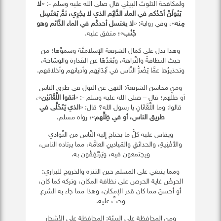
ولمكافحة التلوث البيئي قال صلى الله عليه وسلم -: «
لا
يَبُولَنَّ أحَدُكم في الماء الدَّائِم الذي لا يجْرِي، ثمَّ يَغتَسِل
مِنه
»، وفي رواية: «
لا يغتسل أحدكُم في الماء الدَّائم وهو
جُنُب
»؛ متفق عليه.
وهذا يدل على كمال الشريعة الإسلاميَّة وسموِّها؛ من
حيث النظافةُ والنَّزاهة، وبُعْدُهَا عن القَذارة والوسَاخة،
وتحذيرُها عمَّا يَضُرُّ النَّاس في أبْدَانِهم وأديانهم وأخلاقهم.
ومن محاسن الشريعة: النهي عن البول في طرق الناس
أو ظلِّهم؛ قال – صلى الله عليه وسلم -: «
اتقوا اللَّعَّانَيْن
»،
قالوا: وما اللَّعَّانَانِ يا رسول الله؟ قال: «
الذي يَتَخَلَّى في
طريق الناس، أو في ظِلِّهم
»؛ رواه مسلم.
ويقاس عليه كلُّ ما يحتاج إليه النَّاس من النَّوادي
والأفْنِيةِ، والحدائقِ والمَيادينِ العامَّة، مما يرتاده الناس،
ويجتمعون فيه، ويَرْتَفِقُون به.
ومما ينبغي على المسلم حين التنزه والخروج للبراري:
الحرصُ غاية الحرص على نظافة المكان، وتركه كما كان،
أو أحسنَ مما كان قدر الإمكان، وهذا مما جاء به الشرع
وحثَّ عليه.
ومن المحافظة على البيئة: المحافظة على الأشجار