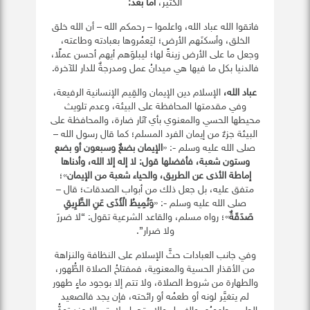
الكثير،
أما بعد:
فاتقوا الله عباد الله، واعلموا – رحمكم الله – أن الله خلق
الخلق، وأسكنَهم الأرض؛ ليَعمُروها بعبادته وطاعته،
وجعل ما على الأرض زينةً لها؛ ليبلوَهم أيهم أحسن عملًا،
فالدنيا بكل ما فيها هي ميدانُ عمل ومدرجةٌ للدار للآخرة.
عباد الله،
الإسلام دين الإيمان والقِيم الإنسانية الرفيعة،
وفي مقدمتها المحافظة على البيئة، وعدم تلويث
محيطها الحسي والمعنوي بأي آثار ضارة، والمحافظة على
البيئة جزءٌ من إيمان الفرد المسلم؛ كما قال رسول الله –
صلى الله عليه وسلم -: «
الإيمان بضعٌ وسبعون أو بضع
وستون شعبة، فأفضلها قول: لا إله إلا الله، وأدناها
إماطة الأذى عن الطريق، والحياء شعبة من الإيمان
»؛
متفق عليه، بل جعل ذلك من أبواب الصدقات؛ قال –
صلى الله عليه وسلم -: «
وَتُمِيطُ الْأَذَى عَنِ الطَّرِيقِ
صَدَقَةٌ
»؛ رواه مسلم، والقاعد الشرعية تقول: “لا ضررَ
ولا ضرار”.
وفي جانب العبادات حثَّ الإسلام على النظافة والنزاهة
من الأقذار الحسية والمعنوية، فمفتاحُ الصلاة الطُّهور،
والطهارة من شروط الصلاة، ولا تتم إلا بوجود ماءٍ طهور
لم يتغيَّر لونه أو طعمُه أو رائحته، فإن يجد فالصعيد