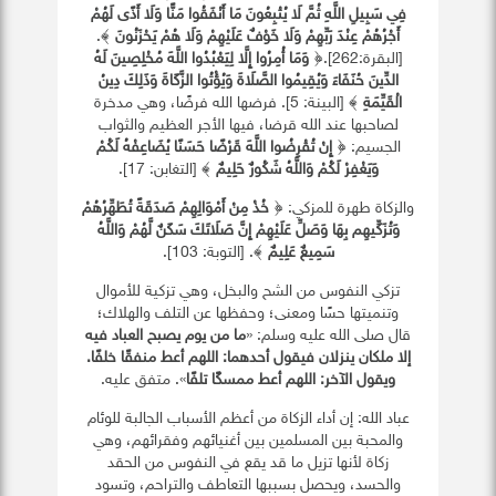
فِي سَبِيلِ اللَّهِ ثُمَّ لَا يُتْبِعُونَ مَا أَنْفَقُوا مَنًّا وَلَا أَذًى لَهُمْ
أَجْرُهُمْ عِنْدَ رَبِّهِمْ وَلَا خَوْفٌ عَلَيْهِمْ وَلَا هُمْ يَحْزَنُونَ
﴾.
[البقرة:262].﴿
وَمَا أُمِرُوا إِلَّا لِيَعْبُدُوا اللَّهَ مُخْلِصِينَ لَهُ
الدِّينَ حُنَفَاءَ وَيُقِيمُوا الصَّلَاةَ وَيُؤْتُوا الزَّكَاةَ وَذَلِكَ دِينُ
الْقَيِّمَةِ
﴾ [البينة: 5]. فرضها الله فرضًا، وهي مدخرة
لصاحبها عند الله قرضا، فيها الأجر العظيم والثواب
الجسيم: ﴿
إِنْ تُقْرِضُوا اللَّهَ قَرْضًا حَسَنًا يُضَاعِفْهُ لَكُمْ
وَيَغْفِرْ لَكُمْ وَاللَّهُ شَكُورٌ حَلِيمٌ
﴾ [التغابن: 17].
والزكاة طهرة للمزكي: ﴿
خُذْ مِنْ أَمْوَالِهِمْ صَدَقَةً تُطَهِّرُهُمْ
وَتُزَكِّيهِم بِهَا وَصَلِّ عَلَيْهِمْ إِنَّ صَلَاتَكَ سَكَنٌ لَّهُمْ وَاللَّهُ
سَمِيعٌ عَلِيمٌ
﴾. [التوبة: 103].
تزكي النفوس من الشح والبخل، وهي تزكية للأموال
وتنميتها حسًا ومعنى؛ وحفظها عن التلف والهلاك؛
قال صلى الله عليه وسلم: «
ما من يوم يصبح العباد فيه
إلا ملكان ينزلان فيقول أحدهما: اللهم أعط منفقًا خلفًا.
ويقول الآخر: اللهم أعط ممسكًا تلفًا
». متفق عليه.
عباد الله: إن أداء الزكاة من أعظم الأسباب الجالبة للوئام
والمحبة بين المسلمين بين أغنيائهم وفقرائهم، وهي
زكاة لأنها تزيل ما قد يقع في النفوس من الحقد
والحسد، ويحصل بسببها التعاطف والتراحم، وتسود