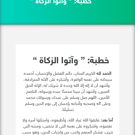
خطبة: { وآتوا الزكاة }
خطبة: { وآتوا الزكاة }
الحمد لله
الكريم المنان، دائم الفضل والإحسان، أحمده
سبحانه على نعمه الوافرة، وأشكره على آلائه المترادفة،
وأشهد أن لا إله إلا الله وحده لا شريك له، الإله الحق
المبين، وأشهد أن نبينا محمدًا عبده ورسوله، الناصح
الأمين، اللهم صل وسلم على عبدك ورسولك محمد
وعلى آله وصحبه وأتباعه بإحسان إلى يوم الدين وسلم
تسليمًا.
أما بعد:
فاتقوا الله عباد الله، وأطيعوه، وامتثلوا أمره ولا
تعصوه، واشكروه على نعمه التي لا تحصى، ومننه التي
تترى، فشكر المنعم واجب من واجبات الدين، وهو سبب