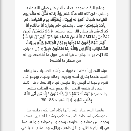
ومانع الزكاة متوعد بعذاب أليم قال صلى الله عليه
وسلم: «
مَن آتاه الله مالًا فلم يؤدِّ زكاتَه مُثِّلَ له مالُه يوم
القيامة شجاعًا أقرعَ له زَبِيبتان يُطَوَّقُه يوم القيامة، ثم
يأخذ بلهزمتيه
-يعني بشدقيه-
ثم يقول
:
أنا مالك، أنا
كنزك،
ثم تلا صلى الله عليه وسلم: ﴿
وَلَا يَحْسَبَنَّ الَّذِينَ
يَبْخَلُونَ بِمَا آتَاهُمُ اللَّهُ مِنْ فَضْلِهِ هُوَ خَيْرًا لَهُمْ بَلْ هُوَ شَرٌّ
لَهُمْ سَيُطَوَّقُونَ مَا بَخِلُوا بِهِ يَوْمَ الْقِيَامَةِ وَلِلَّهِ مِيرَاثُ
السَّمَاوَاتِ وَالْأَرْضِ وَاللَّهُ بِمَا تَعْمَلُونَ خَبِيرٌ
﴾ [آل عمران:
180].». رواه البخاري. فيا له من هول ما أفظعه، ويا له
من منظر ما أشنعه!
عباد الله:
إن أعظم العقوبات، وأشد الحسرات ما يلقاه
العبد عندما يفارق أهله وذويه، وماله وبنيه، ويودع في
قبره وحيدًا لا أنيس ولا جليس فيه، إلا عمله، في ذلك
الحين لا ينفعه الندم، ولا يدفع عنه العذاب حشم
ولاخدم: ﴿
يَوْمَ لَا يَنْفَعُ مَالٌ وَلَا بَنُونَ * إِلَّا مَنْ أَتَى اللَّهَ
بِقَلْبٍ سَلِيمٍ
﴾ [الشعراء: 88، 89].
فاتقوا الله، عباد الله، وأدوا زكاة أموالكم، طيبة بها
نفوسكم، استجابة لأمر مولاكم، وشكرا له على نعمه،
وخوفا من عقابه وسطوته، وتفوزوا برضوانه وثوابه، فما
هي إلا أيام قلائل، والكل ذاهب وزائل، وما متاع الدنيا في