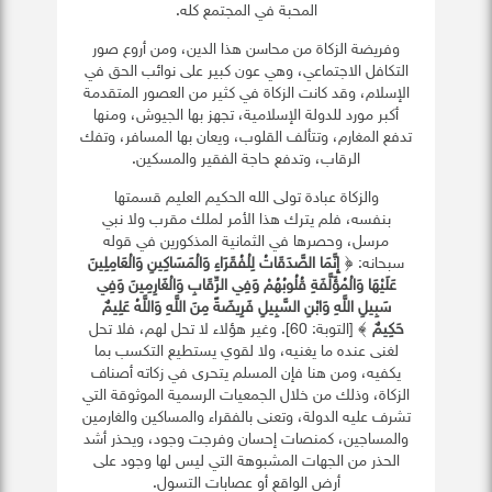
المحبة في المجتمع كله.
وفريضة الزكاة من محاسن هذا الدين، ومن أروع صور
التكافل الاجتماعي، وهي عون كبير على نوائب الحق في
الإسلام، وقد كانت الزكاة في كثير من العصور المتقدمة
أكبر مورد للدولة الإسلامية، تجهز بها الجيوش، ومنها
تدفع المغارم، وتتألف القلوب، ويعان بها المسافر، وتفك
الرقاب، وتدفع حاجة الفقير والمسكين.
والزكاة عبادة تولى الله الحكيم العليم قسمتها
بنفسه، فلم يترك هذا الأمر لملك مقرب ولا نبي
مرسل، وحصرها في الثمانية المذكورين في قوله
سبحانه: ﴿
إِنَّمَا الصَّدَقَاتُ لِلْفُقَرَاءِ وَالْمَسَاكِينِ وَالْعَامِلِينَ
عَلَيْهَا وَالْمُؤَلَّفَةِ قُلُوبُهُمْ وَفِي الرِّقَابِ وَالْغَارِمِينَ وَفِي
سَبِيلِ اللَّهِ وَابْنِ السَّبِيلِ فَرِيضَةً مِنَ اللَّهِ وَاللَّهُ عَلِيمٌ
حَكِيمٌ
﴾ [التوبة: 60]. وغير هؤلاء لا تحل لهم، فلا تحل
لغنى عنده ما يغنيه، ولا لقوي يستطيع التكسب بما
يكفيه، ومن هنا فإن المسلم يتحرى في زكاته أصناف
الزكاة، وذلك من خلال الجمعيات الرسمية الموثوقة التي
تشرف عليه الدولة، وتعنى بالفقراء والمساكين والغارمين
والمساجين، كمنصات إحسان وفرجت وجود، ويحذر أشد
الحذر من الجهات المشبوهة التي ليس لها وجود على
أرض الواقع أو عصابات التسول.