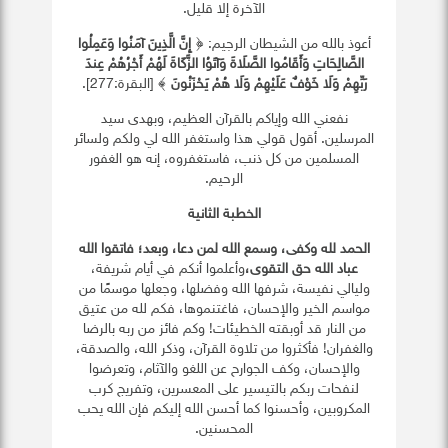
الآخرة إلا قليل.
أعوذ بالله من الشيطان الرجيم: ﴿
إِنَّ الَّذِينَ آمَنُوا وَعَمِلُوا
الصَّالِحَاتِ وَأَقَامُوا الصَّلَاةَ وَآتَوُا الزَّكَاةَ لَهُمْ أَجْرُهُمْ عِندَ
رَبِّهِمْ وَلَا خَوْفٌ عَلَيْهِمْ وَلَا هُمْ يَحْزَنُونَ
﴾ [البقرة:277].
نفعني الله وإياكم بالقرآن العظيم، وبهدى سيد
المرسلين. أقول قولي هذا واستغفر الله لي ولكم ولسائر
المسلمين من كل ذنب، فاستغفروه، إنه هو الغفور
الرحيم.
الخطبة الثانية
الحمد لله وكفى، وسمع الله لمن دعا، وبعد؛ فاتقوا الله
عباد الله حق التقوى،
وأعلموا أنكم في أيام شريفة،
وليالي نفيسة، شرفها الله وفضلها، وجعلها موسمًا من
مواسم الخير والإحسان، فاغتنموها، فكم لله من عتيق
من النار قد أوبقته الخطيئات! وكم فائز من ربه بالرضا
والغفران! فأكثروا من تلاوة القرآن، وذكر الله، والصدقة،
والإحسان، وكف الجوارح عن اللغو والآثام، وتعرضوا
لنفحات ربكم بالتيسير على المعسرين، وتفريج كرب
المكروبين، وأحسنوا كما أحسن الله إليكم فإن الله يحب
المحسنين.