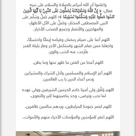
واعلموا أن الله أمركم بالصلاة والسلام على نبيه
فقال: ﴿
إِنَّ اللَّهَ وَمَلَائِكَتَهُ يُصَلُّونَ عَلَى النَّبِيِّ يَا أَيُّهَا الَّذِينَ
آمَنُوا صَلُّوا عَلَيْهِ وَسَلِّمُوا تَسْلِيمًا
﴾؛ اللهم صَلِّ وسَلِّم على
النبي المصطفى المختار، وصَلِّ على الآل الأطهار،
والمهاجرين والأنصار وجميع الصحب الأخيار.
اللهم أعنا على صيام رمضان وقيامه إيمانًا واحتسابًا،
واجعلنا ممن صام الشهر واستكمل الأجر وفاز بليلة القدر
فأزحت عنه الذنب والوزر.
اللهم أعذنا من الفتن ما ظهر منها وما بطن.
اللهم أعز الإسلام والمسلمين وأذل الشرك والمشركين
ودمر أعداء الدين يا رب العالمين.
اللهم وَفِّق ولي أمرنا خادم الحرمين الشريفين وولي عهده
لما تحب وترضى، وخذ بناصيتهما للبر والتقوى.
اللهم انصر جنودنا المرابطين، وردهم سالمين ظافرين.
اللهم اغفر للمؤمنين والمؤمنات الأحياء منهم والأموات..