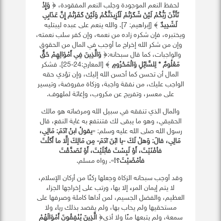
لحفظ النعم الموجودة وجلب النعم المفقودة، ﴿
وَإِذْ
تَأَذَّنَ رَبُّكُمْ لَئِنْ شَكَرْتُمْ لَأَزِيدَنَّكُمْ وَلَئِنْ كَفَرْتُمْ إِنَّ عَذَابِي
لَشَدِيدٌ
﴾ [إبراهيم: 7]. والله ينعم على عبده ليبتليه
ويختبره، فإن شكره زاده من نعمه، وإن كفر سلب نعمته،
وإن من شكر الله إخراج ما أوجب في المال من الحقوق
والواجبات، كما قال سبحانه:﴿
وَالَّذِينَ فِي أَمْوَالِهِمْ حَقٌّ
مَعْلُومٌ
*
لِلسَّائِلِ وَالْمَحْرُومِ
﴾ [المعارج:24-25]. فشكر
المال أن تحسن كما أحسن الله إليك، وإن تؤدي حقه
الواجب عليك، من نفقة واجبة، وزكاة مفروضة، وتيسير
على معسر، وتفريج عن مكروب، وإغاثة لملهوف.
والمال الذي تنفقه في سبيل الله ومرضاته هو مالك
الحقيقي، وهو ما يبقى لك فتنتفع به غاية النفع، قال
رسول الله صلى الله عليه وسلم: «
يقولُ ابنُ آدَمَ: مَالِي،
مَالِي، قالَ: وَهلْ لَكَ -يا ابْنَ آدَمَ- مِن مَالِكَ إلَّا ما أَكَلْتَ
فأفْنَيْتَ، أَوْ لَبِسْتَ فأبْلَيْتَ، أَوْ تَصَدَّقْتَ
فأمْضَيْتَ؟
!
». رواه مسلم.
وقد أوجب سبحانه الزكاة وجعلها ركنًا من أركان الإسلام،
لا يتم إيمان المرء إلا بها، ورتب على إخراجها الجزاء
العظيم، والفضل الجسيم، لمن أداها كاملة وصرفها على
مستحقيها ولم يحاب بها، ولم يقصد بذلك رياء ولا
سمعة، ولم يتبعها منًا ولا أذى﴿
الَّذِينَ يُنْفِقُونَ أَمْوَالَهُمْ