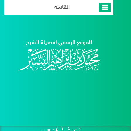
القائمة
الموقع الرسمي لفضيلة الشيخ