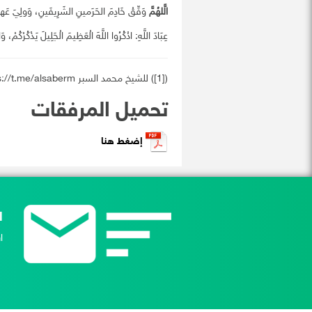
الَّلهُمَّ
وَفِّقْ خَادِمَ الحَرَمينِ الشَرِيفَينِ، وَولِيَ عَه
عِبَادَ اللَّهِ: اذْكُرُوا اللَّهَ الْعَظِيمَ الْجَلِيلَ يَذْكُرْكُمْ، 
([1]) للشيخ محمد السبر https://t.me/alsaberm
تحميل المرفقات
إضغط هنا
ا
ا