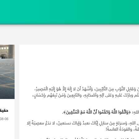
 وَقَابِلِ التَّوْبِ مِنَ التَّائِبِينَ، وَأَشْهَدُ أَنْ لا إِلَهَ إِلاَّ هُوَ إِلَيْهِ الْمَصِيرُ،
وَسلَم وبارَكَ عَليهِ وعَلى آلِهِ وأصْحَابِهِ، والتَابِعِينَ وَمَنْ تَبِعَهُم بإحْسَانٍ،
حقيقة
اللهِ؛ ﴿
وَاتَّقُوا اللَّهَ وَاعْلَمُوا أَنَّ اللَّهَ مَعَ الْمُتَّقِينَ
﴾.
08-06
ِ إلى اللهِ، وَمنزلةٍ مِنْ منازلِ إيَّاكَ نعبدُ وَإياكَ نستعينُ، لا تدَعُ معصِيَةً إلا
قَةُ، والعَودَةُ الغانمةُ!