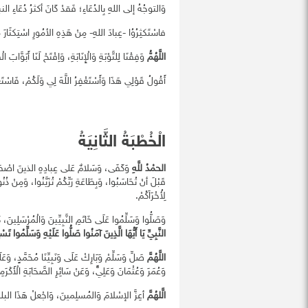
وَالتوجُهُ إلى اللهِ بِالدُعَاءِ؛ فَقدْ كَانَ أكثرُ دُعَاءِ 
فاسْتَكثِرُوُا -عِبادَ اللهِ- مِنْ هَذِهِ الأمُورِ اسْتِكثَار
اللَّهُمُّ
وَفِقْنَا لِلتَّوْبَةِ وَالْإِنَابَةِ، وَاِفْتَحْ لَنَا أَبَوَّابَ ا
أَقُولُ قَوْلِي هَذَا وَأَسْتَغْفِرُ اللَّهَ لِي وَلَكُمْ، فَاسْتَغْف
الْخُطْبَةُ الثَّانِيَةُ
الحمْدُ للَّهِ
وَكَفَى، وَسَلامٌ عَلى عِبادِهِ الذينَ اصْطَفى،
قَبْلَ أنْ تُحَاسَبُوا، وَبِطَاعَةِ رَبِّكُمْ تُزَيَّنُوا، وَمِنْ ذُنُ
لِأُخْرَاَكُمْ.
وَصَلُّوا وَسَلِّمُوا عَلَى خَاتَمِ النَّبِيِّينَ وَالْمُرْسَلِينَ، 
النَّبِيِّ يَا أَيُّهَا الَّذِينَ آمَنُوا صَلُّوا عَلَيْهِ وَسَلِّمُوا تَسْ
اللَّهُمَّ
صَلِّ وَسَلِّمْ وَبَارِكْ عَلَى وَنَبِيِّنَا مُحَمَّدٍ، وَعَل
وَعُمَرَ وَعُثْمَانَ وَعَلِيٍّ، وَعَنْ سَائِرِ الصَّحَابَةِ الْأَكْرَم
الَّلهُمَّ
أعِزَّ الإسْلامَ وَالمُسلِمينَ، وَاجْعلْ هَذَا البلدَ