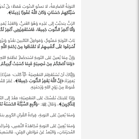
التوبَةُ الصَادِقةُ، لا تمحُو الذنُوبَ فَقطْ؛ بلْ تُحو
سَيِّئَاتِهِمْ حَسَنَاتٍ وَكَانَ اللَّهُ غَفُورًا رَحِيمًا﴾
.
الرَبُّ يتحبَّبُ إلى عَبْدِه وَهُوَ الغَنيُّ، وَالعَبْدُ يُ
وَأَنَا أَغْفِرُ الذُّنُوبَ جَمِيعًا، فَاسْتَغْفِرُونِي أَغْفِرْ لَكُ
بَابُ التَوبَةِ مَفتُوحٌ، وَقوافِلُ التَائبينَ تغْدُو وَترُوح
أَسْرَفُوا عَلَى أَنْفُسِهِمْ لَا تَقْنَطُوا مِنْ رَحْمَةِ اللَّهِ إِن
وَإنَّ مِمَا يُعينُ عَلى التَوبةِ اسْتحضَارُ عَظَمَةِ اللهِ
﴿
وَمَا أَصَابَكُمْ مِنْ مُصِيبَةٍ فَبِمَا كَسَبَتْ أَيْدِيكُمْ 
وَإيَّاكَ أنْ تَسْتَعْظِمَ المَعْصِيَةَ -أيَّاً كَانَت- فترُدّ
يَغفِرَهُ:﴿
إنَّ اللَّهَ يَغْفِرُ الذُّنُوبَ جَمِيعًا﴾
، غَفَرَ للمُ
قُنوطَ مِنْ رَوْحِ اللهِ وَرَحمَتِهِ.
وَإذَا غَلبتكَ نَفْسُكَ عَلى المَعْصِيَةِ؛ فعُدْ إلى التَ
لِلذَّاكِرِينَ﴾
، وَقَالَ ﷺ: «
وَأَتْبِعِ السَّيِّئَةَ الحَسَنَةَ تَم
وَممَا يُعينُ عَلى التوبةِ، قِراءَةُ القُرآنِ الكَرِيمِ بتد
وَممَا يُعِينُ عَلى التوبةِ مُجَاهَدَةُ النَّفسِ، وَمُراغَ
المُحرَمَاتِ، وَالبُعدُ عَنْ مَوَاطنِ الفِتَنِ، فَالسَعيدُ