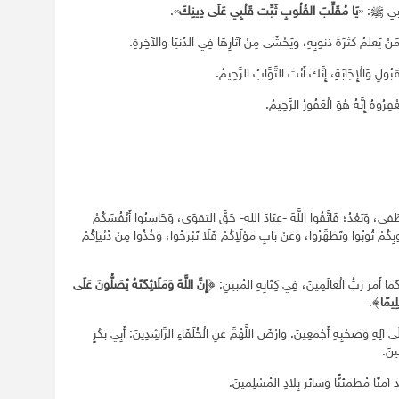
النبيِ ﷺ: «
يَا مُقَلِّبَ القُلُوبِ ثَبِّت قَلْبِي عَلَى دِينِكَ
».
َ مَنْ يَعلمُ كثرَةَ ذنوبِهِ، ويَخْشَى مِنْ آثارِهَا فِي الدُنيَا والآخِرةِ.
لْقَبُولِ وَالْإِجَابَةِ، إِنَّكَ أَنْتَ التَّوَّابُ الرَّحِيمُ.
ِرُوهُ إِنَّهُ هُوَ الْغَفُورُ الرَّحِيمُ.
 وَبَعْدُ؛ فَاتَّقُوا اللَّهَ -عِبَادَ اللهِ- حَقَّ التقوَى، وَحَاسِبُوا أَنْفُسَكُمْ
وبِكُمْ تُوبُوا وَتَطَهَّرُوا، وَعَنْ بَابِ مَوْلَاِكُمْ فَلَا تَبْرَحُوا، وَخُذُوا مِنْ دُنْيَاِكُمْ
كَمَا أَمَرَ رَبُّ الْعَالَمِينَ، فِي كِتَابِهِ المُبينِ: ﴿
إِنَّ اللَّهَ وَمَلَائِكَتَهُ يُصَلُّونَ عَلَى
لِيمًا
﴾.
َى آلِهِ وَصَحْبِهِ أَجْمَعِينَ. وَارْضَ اللَّهُمَّ عَنِ الْخُلَفَاءِ الرَّاشِدِينَ: أَبِي بَكْرٍ
ِينَ.
 آمنًا مُطمَئنًّا وَسَائرَ بِلادِ المُسْلِمينَ.