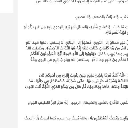
 وَعَزمًا عَلى عَدمِ العَودَةِ إليهِ، وَردَاً لِحُقُوقِ العِبَادِ، وَتحللاً مِنَ
ٌ بالذنْبِ، وَاعترَافٌ بالضعفِ وَالتقصيرِ.
 مَا فَاتَ، وَاصْلاحِ شَأنِهِ، وَامتثالِ أمرِ رَبِهِ بِالرجوعِ إليِهِ مِنْ غَيرِ ترَدُّدٍ أو
ّهِ تَوْبَةً نَصُوحًا
﴾.
ُلُ عَبْدٍ مُحتَاجٌ إلى التَوبةِ، مُفتقِرٌ إلى الإنَابَةِ، لا يَستغنِي عَنهَا مَهمَا بَلغَ
 آدَمُ مِنْ رَبِّهِ كَلِمَاتٍ فَتَابَ عَلَيْهِ إِنَّهُ هُوَ التَّوَّابُ الرَّحِيمُ﴾
. وَخَاطَبَ اللهُ
ِهِم وهِجْرَتِهِم؛ فَقَالَ:﴿
وَتُوبُوا إلَى اللَّهِ جَمِيعًا أَيُّهَا الْـمُؤْمِنُونَ لَعَلَّكُمْ
ا تقدَّم مِنْ ذنبِهِ وما تأخَّر- يستغفرُ اللهَ ويتوبُ إليِهِ في اليومِ مِائَةَ
: «
لَلَّهُ أَشَدُّ فَرَحًا بِتَوْبَةِ عَبْدِهِ حِينَ يَتُوبُ إِلَيْهِ، مِن أَحَدِكُمْ كَانَ
ا طَعَامُهُ وَشَرَابُهُ، فأيِسَ مِنهَا، فأتَى شَجَرَةً، فَاضْطَجَعَ فِي ظِلِّهَا،
قدْ
ئِمَةً عِنْدَهُ، فأخَذَ بِخِطَامِهَا، ثُمَّ قالَ مِن شِدَّةِ الفَرَحِ: اللَّهُمَّ أَنْتَ عَبْدِي
النَّفْسِ الأمَّارةِ بِالسُوءِ وَالشيطَانِ الرجيمِ، إنَّهُ فَرَحُ البرِّ اللطيفِ الجَوادِ
َّوَّابِينَ وَيُحِبُّ الْمُتَطَهِّرِينَ﴾
، وَاللهُ يُحِبُّ مِنْ عَبدِهِ كُلمَا أحدَثَ زلَّةً أحْدَثَ