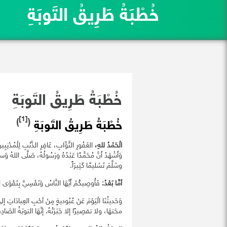
خُطْبَةُ طَرِيقُ التَوبَةِ
خُطْبَةُ طَرِيقُ التَوبَةِ
[1]
)
(
خُطْبَةُ طَرِيقُ التَوبَةِ
الْحَمْدُ للهِ،
الغَفُورِ التَّوَّابِ، غَافِرِ الذَّنْبِ لِلْمُذْنِبِينَ
وَأَشْهَدُ أَنَّ مُحَمَّدًا عَبْدُهُ ورَسُولُهُ، صَلَّى اللهُ 
وسْلَّمَ تَسْليمًا كَثِيرَاً.
أمَّا بَعْدُ:
فَأُوصِيكُمْ أَيَّهَا النَّاسُ وَنَفْسِيَّ بِتَقْوَى 
وَحَديثُنَا الْيَوْمَ عَنْ عُبُوديةٍ مِنْ أحْبِ العِبادَات
محَتهَا، ولا تقصِيرًا إلا جَبَرَتُهُ. إنِّهَا التوبَةُ الصَادِ