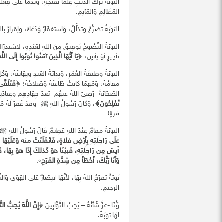
التوبَةُ ترْكُ الذنبِ عِلمًا بقُبحِهِ، وَندَمًا عَلى فِعْلهِ،
المَظَالِمِ وَالمَآثِمِ.
التوبَةُ تضرُّعٌ وتذلُّلٌ، وَاستغفَارٌ وَدُعَاءٌ، وإقرار
التوبَةُ النَّصُوحُ تَوفِيقٌ مِنَ اللهِ لعَبْدِهِ، لاسْتدرَاكِ
تأخِيرٍ أوْ يأسٍ، ﴿
يَا أَيُّهَا الَّذِينَ آمَنُوا تُوبُوا إِلَى اللَ
التوبَةُ وظيفَةُ العُمْرِ، وَبِدايَةُ العَبدِ ونِهَايتُهُ، وَك
مقامُهُ، وَمَهمَا كانتْ طَاعتُهُ وَصَلاحُهُ؛ ﴿
فَتَلَقَّى
الصَحَابَةَ -رَضِيَ اللهُ عنهُم- بَعدَ جِهَادِهِم وعِبادَت
تُفْلِحُونَ﴾
، وَكَانَ رَسُولُ اللهِ ﷺ -وقدْ غُفرَ لَهُ مَ
مَرةٍ!
التوبَةُ مقامٌ عِنْدَ اللهِ عَظِيمٌ قَالَ رَسُولُ اللهِ ﷺ
علَى
رَاحِلَتِهِ
بِأَرْضِ فلاةٍ، فَانْفَلَتَتْ منه وَعَلَيْهَ
أَيِسَ
مِن
رَاحِلَتِهِ
، فَبيْنَا هوَ كَذلكَ إِذَا هوَ بِهَا، قَا
وَأَنَا رَبُّكَ، أَخْطَأَ مِن شِدَّةِ الفَرَحِ
».
تَوبَةٌ يَفرَحُ اللهُ بِهَا، لأنَّهَا انتِصَارٌ عَلى الهَوَى وَ
الرحِيمِ.
رَبُّنَا -عزَّ شَأنُهُ – يُحِبُ التَّوَّابِينَ ﴿
إِنَّ اللَّهَ يُحِبُّ الت
لهَا توبَةً.