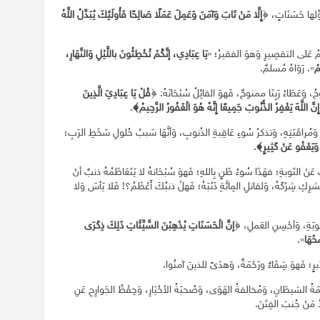
ِّلها حَسَنَاتٍ، ﴿
إِلَّا مَنْ تَابَ وَآمَنَ وَعَمِلَ عَمَلًا صَالِحًا فَأُولَئِكَ يُبَدِّلُ اللَّهُ
قدِمُ عَلى التقصِيرِ وَهوَ الفقيرُ؛ «
يَا عِبَادِي، إنَّكُمْ تُخْطِئُونَ باللَّيْلِ وَالنَّهَارِ،
مْ
». رَوَاهُ مُسلمٌ.
ُ، وَعَطَاءُ رَبِنَا ممنوحٌ، فَهوَ القائِلُ سُبْحَانَهُ: ﴿
قُلْ يَا عِبَادِيَ الَّذِينَ
َّ اللَّهَ يَغْفِرُ الذُّنُوبَ جَمِيعًا إِنَّهُ هُوَ الْغَفُورُ الرَّحِيمُ﴾
.
 وَمُراقَبَتِهِ، وَتذكرُ سُوءِ عَاقِبةِ الذُنوبِ، وَأنَّهَا سَببُ حُلولِ سَخَطِ الرَبِ؛
وَيَعْفُو عَنْ كَثِيرٍ﴾
.
كَ عَنْ التَوبةِ؛ فهَذَا سُوءُ ظَنٍ بِاللهِ؛ فَهوَ سُبْحَانهُ لا يَتَعَاظَمُهُ ذنبٌ أنْ
شرِكِ شِرْكَهُ، وَلقاتلِ المِائَةِ ذَنْبَهُ؛ فَهلْ ذنبُكَ أَعْظَمُ؟! فَلا يَأسَ وَلا
وبَةِ، وَأحْسِنِ العَملِ، ﴿
إنَّ الْحَسَنَاتِ يُذْهِبْنَ السَّيِّئَاتِ ذَلِكَ ذِكْرَى
ْحُهَا
».
َبرٍ؛ فَهوَ شِفَاءٌ ورَحْمَةٌ، وَهدَىً للذينَ آمنُوا.
مَةُ الشيطَانِ، وَمُخالفةُ الهَوَى، وَصُحبَةُ الأخْيَارِ، وَحِفْظُ الجَوارِحِ عَنِ
 مَنْ جُنبَ الفِتَنَ.