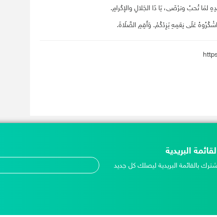
دِهِ لمَا تُحبُ وترْضَى، يَا ذَا الجَلالِ والإكْرامِ.
وَاشْكُرُوهُ عَلَى نِعَمِهِ يَزِدْكُمْ. وَأَقِمِ الصَّلَاةَ.
لقائمة البريدية
شترك بالقائمة البريدية ليصلك كل جديد