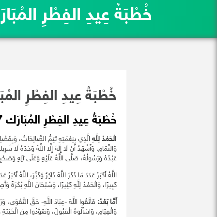
خُطْبَةُ عِيدِ الفِطْرِ المُبَارَك 47
خُطْبَةُ عِيدِ الفِطْرِ المُبَارَك
خُطْبَةُ عِيدِ الفِطْرِ المُبَارَك 1447هـ
الْحَمْدُ لِلَّهِ
الَّذِي بِنِعْمَتِهِ تَتِمُّ الصَّالِحَاتُ، وَبِفَضْلِهِ تَ
وَالتَّمَامِ. وَأَشْهَدُ أَنْ لَا إِلَهَ إِلَّا اللَّهُ وَحْدَهُ لَا شَر
عَبْدُهُ وَرَسُولُهُ، صَلَّى اللَّهُ عَلَيْهِ وَعَلَى آلِهِ وَصَحْبِه
اللَّهُ أَكْبَرُ عَدَدَ مَا ذَكَرَ اللَّهَ ذَاكِرٌ وَكَبَّرَ، اللَّهُ أَكْبَرُ
كَبِيرًا، وَالْحَمْدُ لِلَّهِ كَثِيرًا، وَسُبْحَانَ اللَّهِ بُكْرَةً وَأَص
أَمَّا بَعْدُ:
فَاتَّقُوا اللَّهَ -عِبَادَ اللَّهِ- حَقَّ التَّقْوَى، و
وَالْقِيَامِ، وَاسْأَلُوهُ الْقَبُولَ، وَتَعَوَّذُوا مِنَ الْخَيْبَةِ وَ