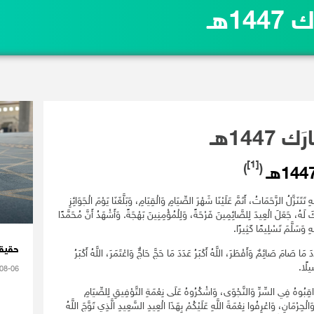
14هـ
 1447هـ
[1]
)
(
تَنَزَّلُ الرَّحَمَاتُ، أَتَمَّ عَلَيْنَا شَهْرَ الصِّيَامِ وَالْقِيَامِ، وَبَلَّغَنَا يَوْمَ الْجَوَائِزِ
ِيكَ لَهُ، جَعَلَ الْعِيدَ لِلصَّائِمِينَ فَرْحَةً، وَلِلْمُؤْمِنِينَ بَهْجَةً. وَأَشْهَدُ أَنَّ مُحَمَّدًا
ِ وَسَلَّمَ تَسْلِيمًا كَثِيرًا.
حقيقة
 عَدَدَ مَا صَامَ صَائِمٌ وَأَفْطَرَ، اللَّهُ أَكْبَرُ عَدَدَ مَا حَجَّ حَاجٌّ وَاعْتَمَرَ، اللَّهُ أَكْبَرُ
ِيلًا.
08-06
َرَاقِبُوهُ فِي السِّرِّ وَالنَّجْوَى، وَاشْكُرُوهُ عَلَى نِعْمَةِ التَّوْفِيقِ لِلصِّيَامِ
الْحِرْمَانِ، وَاعْرِفُوا نِعْمَةَ اللَّهِ عَلَيْكُمْ بِهَذَا الْعِيدِ السَّعِيدِ الَّذِي تَوَّجَ اللَّهُ