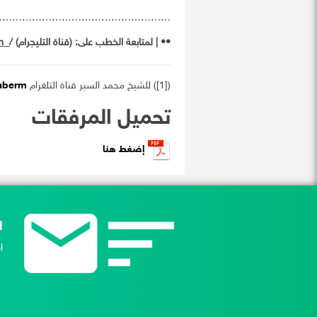
………………………………………………
•• | ‏
لمتابعة الخطب على
: (
قناة التليجرام
) /
m
([1]) للشيخ محمد السبر قناة التلغرام
saberm
تحميل المرفقات
إضغط هنا
ا
ا