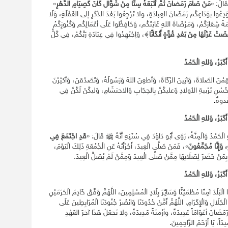
َالَ: «
مَنْ صَامَ رَمَضانَ ثُمَّ أَتَبَعَهُ سِتًّا مِنْ شَوَّال كَانَ كَصِيَامِ الدَّهْرِ
»
دِعُوا بوَدَاعِكُم رَمَضَانَ العِبادَةِ، ولا تَرْجِعُوا بَعْدَ الذْكْرِ إلى الغَفْلَةِ، وَلَا
َةَ شِعَارَكُمْ، وَمَرْضَاةَ اللهِ غَايَتَكُم، وَحَافِظُوا عَلَى أعْمَالِكُم وَكُنُوزِكُمُ
ضَتْ غَزْلَهَا مِنْ بَعْدِ قُوَّةٍ أَنْكَاثًا
﴾، وَاِجْتَهِدُوا فِي عِبَادَةِ رَبِّكُمْ، فِي كُلُّ
أَكْبَرُ، وَللهِ الْحَمْدُ
ْنَ الصَلاةَ، وَآتِينَ الزَكَاةَ، وَأطعِنَ اللهَ وَرَسُولَهُ، وَتَصَدْقنَ، وَأكثِرْنَ
وَحُسْنِ تَرْبيةِ الأولادِ وَعليكُنَّ بِالحِجَابِ وَالاحتشَامِ، وَليكُنْ لَكُنَّ فِي
ُدوةٌ
.
أَكْبَرُ، وَللهِ الْحَمْدُ
ّهِ الْحَمْدُ وَالْمِنَّةُ، رَوَى أَبُو دَاوُدَ فِي سُنَنِهِ أَنَّهُ ﷺ قَالَ: «
قَدِ اجْتَمَعَ فِي
وَإِنَّا مُجَمِّعُونَ
»، فَمَنْ صَلَّى الْعِيدَ، أَجْزَأَتْهُ عَنِ الْجُمُعَةِ ذَلِكَ الْيَوْمَ،
 بِمَنْ حَضَرَ لِصَلَاتِهَا مِمَّنْ صَلَّى الْعِيدَ وَمِمَّنْ لَمْ يُصَلِّ الْعِيدَ.
أَكْبَرُ، وَللهِ الْحَمْدُ
 الْبَلَدَ آمِنًا مُطْمَئِنًّا وَسَائِرَ بِلَادِ الْمُسْلِمِينَ، اللَّهُمَّ وَفِّقْ خَادِمَ الْحَرَمَيْنِ
جَلَالِ وَالْإِكْرَامِ. اللَّهُمَّ أَمِّنْ حُدُودَنَا وَانْصُرْ جُنُودَنَا الْمُرَابِطِينَ عَلَى
َمَضَانَ أعْوَامَاً عَدِيدَةً، وأزْمنَةً مَدِيدَةً، ولا تَجعَلْ هَذَا آخرَ العَهْدِ
َاً، يَا أَرْحَمَ الرَّاحِمِينَ.