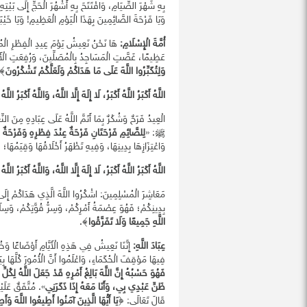
بِهِ شَهْرَ الصِّيَامِ، وَافْتَتَحَ بِهِ أَشْهُرَ الْحَجِّ إِلَى بَيْتِهِ 
وَيَا فَرْحَةَ الصَّائِمِينَ بِهَذَا الْيَوْمِ الْعَظِيمِ! وَيَا خَيْ
أُمَّةَ الْإِسْلَامِ:
هَا نَحْنُ نَعِيشُ يَوْمَ عِيدِ الْفِطْرِ الْمُبَ
عَظِيمًا، غَصَّتِ الْمَسَاجِدُ بِالْمُصَلِّينَ، وَرُفِعَتِ الْأَكُ
وَلِتُكَبِّرُوا اللَّهَ عَلَى مَا هَدَاكُمْ وَلَعَلَّكُمْ تَشْكُرُونَ
﴾.
اللَّهُ أَكْبَرُ اللَّهُ أَكْبَرُ، لَا إِلَهَ إِلَّا اللَّهُ، وَاللَّهُ أَكْبَرُ اللَّهُ
الْعِيدُ فَرَحٌ وَشُكْرٌ بِمَا أَتَمَّ اللَّهُ عَلَى عِبَادِهِ مِنَ النِ
ﷺ: «
لِلصَّائِمِ فَرْحَتَانِ فَرْحَةٌ عِنْدَ فِطْرِهِ وَفَرْحَةٌ عِنْ
وَاعْتِزَازِهَا بِدِينِهَا، وَفِيهِ تَظْهَرُ أَخْلَاقُهَا وَقِيَمُه
اللَّهُ أَكْبَرُ اللَّهُ أَكْبَرُ، لَا إِلَهَ إِلَّا اللَّهُ، وَاللَّهُ أَكْبَرُ اللَّه
مَعَاشِرَ الْمُسْلِمِينَ: اشْكُرُوا اللَّهَ الَّذِي هَدَاكُمْ إِلَى
بِدِينِكُمْ؛ فَهُوَ عِصْمَةُ أَمْرِكُمْ، وَسِرُّ قُوَّتِكُمْ، وَسِلَا
اللَّهِ جَمِيعًا وَلَا تَفَرَّقُوا
﴾.
عِبَادَ اللَّهِ:
إِنَّنَا نَعِيشُ فِي هَذِهِ الْأَيَّامِ أَوْضَاعًا وَخُط
فِيهَا مَوْقِفَ الْحُكَمَاءِ، وَاعْلَمُوا أَنَّ الْأُمُورَ كُلَّهَا بِيَ
فَهُوَ حَسْبُهُ إِنَّ اللَّهَ بَالِغُ أَمْرِهِ قَدْ جَعَلَ اللَّهُ لِكُلِّ
ظَنِّ عَبْدِي بِي، وَأَنَا مَعَهُ إِذَا ذَكَرَنِي
». مُتَّفَقٌ عَلَيْ
قَالَ تَعَالَى: ﴿
يَا أَيُّهَا الَّذِينَ آمَنُوا أَطِيعُوا اللَّهَ وَ