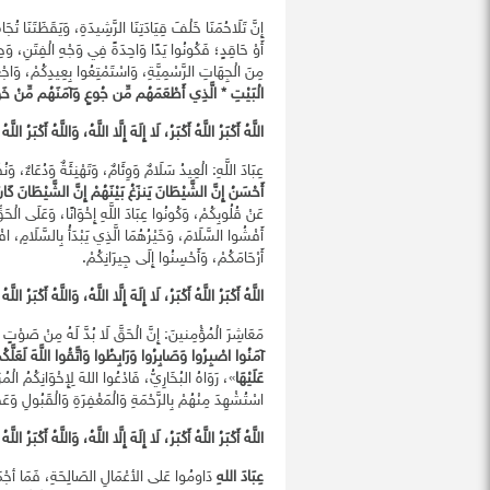
إِنَّ تَلَاحُمَنَا خَلْفَ قِيَادَتِنَا الرَّشِيدَةِ، وَيَقَظَتَنَا تُجَا
أَوْ حَاقِدٍ؛ فَكُونُوا يَدًا وَاحِدَةً فِي وَجْهِ الْفِتَنِ، وَحِص
مِنَ الْجِهَاتِ الرَّسْمِيَّةِ، وَاسْتَمْتِعُوا بِعِيدِكُمْ، وَاجْ
الْبَيْتِ * الَّذِي أَطْعَمَهُم مِّن جُوعٍ وَآمَنَهُم مِّنْ خَ
اللَّهُ أَكْبَرُ اللَّهُ أَكْبَرُ، لَا إِلَهَ إِلَّا اللَّهُ، وَاللَّهُ أَكْبَرُ اللَّه
عِبَادَ اللَّهِ: الْعِيدُ سَلَامٌ وَوِئَامٌ، وَتَهْنِئَةٌ وَدُعَاءٌ،
أَحْسَنُ إِنَّ الشَّيْطَانَ يَنزَغُ بَيْنَهُمْ إِنَّ الشَّيْطَانَ كَانَ 
عَنْ قُلُوبِكُمْ، وَكُونُوا عِبَادَ اللَّهِ إِخْوَانًا، وَعَلَى الْحَقِ
أَفْشُوا السَّلَامَ، وَخَيْرُهُمَا الَّذِي يَبْدَأُ بِالسَّلَامِ، اف
أَرْحَامَكُمْ، وَأَحْسِنُوا إِلَى جِيرَانِكُمْ.
اللَّهُ أَكْبَرُ اللَّهُ أَكْبَرُ، لَا إِلَهَ إِلَّا اللَّهُ، وَاللَّهُ أَكْبَرُ اللَّه
مَعَاشِرَ الْمُؤْمِنينَ: إِنَّ الْحَقَّ لَا بُدَّ لَهُ مِنْ صَوْتٍ 
آمَنُوا اصْبِرُوا وَصَابِرُوا وَرَابِطُوا وَاتَّقُوا اللَّهَ لَعَلَّكُ
عَلَيْهَا
»، رَوَاهُ البُخَارِيُّ، فَادْعُوا اللهَ لِإِخْوَانِكُمُ الْمُر
اسْتُشْهِدَ مِنْهُمْ بِالرَّحْمَةِ وَالْمَغْفِرَةِ وَالْقَبُولِ وَعَ
اللَّهُ أَكْبَرُ اللَّهُ أَكْبَرُ، لَا إِلَهَ إِلَّا اللَّهُ، وَاللَّهُ أَكْبَرُ اللَّه
عِبَادَ اللهِ
دَاومُوا عَلى الأعْمَالِ الصَالِحَةِ، فَمَا أجْمَ