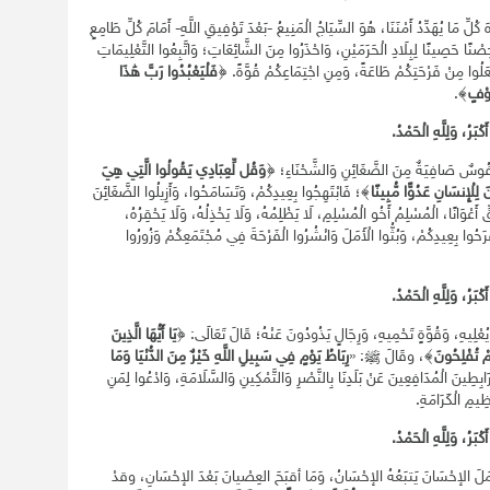
هَ كُلِّ مَا يُهَدِّدُ أَمْنَنَا، هُوَ السِّيَاجُ الْمَنِيعُ -بَعْدَ تَوْفِيقِ اللَّهِ- أَمَامَ كُلِّ طَامِعٍ
ْنًا حَصِينًا لِبِلَادِ الْحَرَمَيْنِ، وَاحْذَرُوا مِنَ الشَّائِعَاتِ؛ وَاتَّبِعُوا التَّعْلِيمَاتِ
عَلُوا مِنْ فَرْحَتِكُمْ طَاعَةً، وَمِنِ اجْتِمَاعِكُمْ قُوَّةً. ﴿
فَلْيَعْبُدُوا رَبَّ هَٰذَا
وْفٍ
﴾.
ُ أَكْبَرُ، وَلِلَّهِ الْحَمْدُ.
 وَنُفُوسٌ صَافِيَةٌ مِنَ الضَّغَائِنِ وَالشَّحْنَاءِ؛ ﴿
وَقُل لِّعِبَادِي يَقُولُوا الَّتِي هِيَ
لِلْإِنسَانِ عَدُوًّا مُّبِينًا
﴾؛ فَابْتَهِجُوا بِعِيدِكُمْ، وَتَسَامَحُوا، وَأَزِيلُوا الضَّغَائِنَ
ّ أَعْوَانًا، الْمُسْلِمُ أَخُو الْمُسْلِمِ، لَا يَظْلِمُهُ، وَلَا يَخْذِلُهُ، وَلَا يَحْقِرُهُ،
ْرَحُوا بِعِيدِكُمْ، وَبُثُّوا الْأَمَلَ وَانْشُرُوا الْفَرْحَةَ فِي مُجْتَمَعِكُمْ وَزُورُوا
ُ أَكْبَرُ، وَلِلَّهِ الْحَمْدُ.
يُعْلِيهِ، وَقُوَّةٍ تَحْمِيهِ، وَرِجَالٍ يَذُودُونَ عَنْهُ؛ قَالَ تَعَالَى: ﴿
يَا أَيُّهَا الَّذِينَ
مْ تُفْلِحُونَ
﴾، وقَالَ ﷺ: «
رِبَاطُ يَوْمٍ فِي سَبِيلِ اللَّهِ خَيْرٌ مِنَ الدُّنْيَا وَمَا
َابِطِينَ الْمُدَافِعِينَ عَنْ بَلَدِنَا بِالنَّصْرِ وَالتَّمْكِينِ وَالسَّلَامَةِ، وَادْعُوا لِمَنِ
ظِيمِ الْكَرَامَةِ.
ُ أَكْبَرُ، وَلِلَّهِ الْحَمْدُ.
لَ الإحْسَانَ يَتبَعُهُ الإحْسَانُ، وَمَا أقبَحَ العِصْيانَ بَعْدَ الإحْسَانِ، وقدْ