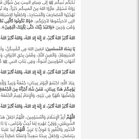
نَدْبَكُم نَبيكُم ﷺ إلى صِيامِ السِتِ مِنْ شَوَّال فَق
رَوَاهُ مُسْلِمٌ. فأرُوْا اللهَ مِنْ أنْفسِكُم خَيْرَاً، ولا تُوَ
تَهْجُرُوا الْمَصَاحِفَ وَالْمَسَاجِدَ، وَاجْعَلُوا الِاسْتِقَام
التِي ادْخرتُمُوهَا لآخِرَتِكُم، ﴿
وَلاَ تَكُونُوا كَالَّتِي نَقَ
وَقْتِ وَحِينَ ﴿
وَاعْبُدْ رَبَّكَ حَتَّىٰ يَأْتِيَكَ الْيَقِينُ
﴾.
اللهُ أَكْبَرُ اللهُ أَكْبَرُ، لا إِلَهَ إلا اللهُ، وَاللهُ أَكْبَرُ اللهُ 
يَا نِسَاءَ المُسلمينَ:
اتقينَ اللهَ فِي أنْفُسِكُنَّ، وأقِم
الاسْتِغِفَارَ، وَاتّقينَ النَّارَ، وقُمْنَ بِحَقِ الأزوَاجِ، 
أمْهَاتِ المُؤمِنينَ أُسْوةٌ، وفِي بَنَاتِ النبيِ ﷺ ق
اللهُ أَكْبَرُ اللهُ أَكْبَرُ، لا إِلَهَ إلا اللهُ، وَاللهُ أَكْبَرُ اللهُ 
عِبَادَ اللَّهِ: اجْتَمَعَ الْيَوْمَ عِيدَانِ؛ جُمُعَةٌ وَعِيدٌ وَلِلَ
يَوْمِكُمْ هَذَا عِيدَانِ، فَمَنْ شَاءَ أَجْزَأَهُ مِنَ الْجُمُعَةِ، 
وَيُصَلِّيهَا ظُهْرًا فِي بَيْتِهِ، وَالْإِمَامُ يُقِيمُ الْجُمُعَةَ
اللهُ أَكْبَرُ اللهُ أَكْبَرُ، لا إِلَهَ إلا اللهُ، وَاللهُ أَكْبَرُ اللهُ 
اللَّهُمَّ
أَعِزَّ الْإِسْلَامَ وَالْمُسْلِمِينَ، اللَّهُمَّ اجْعَلْ هَذَا
الشَّرِيفَيْنِ، وَوَلِيَّ عَهْدِهِ لِمَا تُحِبُّ وَتَرْضَى، يَا ذَا الْ
الْحُدُودِ وَالثُّغُورِ يَا قَوِيُّ يَا عَزِيزُ.
الَّلهُمَّ
أعِدْ عَلينَا ر
برَمَضَانَ، وَاِجْعَلْ عِيدَنَا سَعِيدَاً وَعَمَلَنَا صَالِحَاً رَشيد