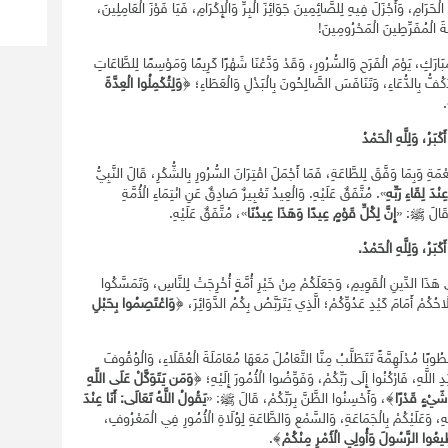
الْحَرَامِ، وَأَجْزَلَ فِيهِ لِلصَّائِمِينَ جَوَائِزَ الْبِرِّ وَالْإِكْرَامِ، فَيَا فَوْزَ الْعَامِلِينَ،
بَةَ الْمُفَرِّطِينَ الْمَحْرُومِينَ!
ارَكِ، يَوْمَ الْفَرَحِ وَالسُّرُورِ، وَقَدْ وَدَّعْنَا شَهْرًا كَرِيمًا وَمَوْسِمًا لِلطَّاعَاتِ
فُّ بِالدُّعَاءِ، وَتَنَافَسَ الصَّالِحُونَ بِالْبَذْلِ وَالْعَطَاءِ؛ ﴿
وَلِتُكْمِلُوا الْعِدَّةَ
 أَكْبَرُ، وَلِلَّهِ الْحَمْدُ
ّعْمَةِ وَبِمَا وَفَّقَ لِلطَّاعَةِ، فَمَا أَجْمَلَ اقْتِرَانَ السُّرُورِ بِالشُّكْرِ، قَالَ النَّبِيُّ
دَ لِقَاءِ رَبِّهِ
». مُتَّفَقٌ عَلَيْهِ. وَالْعِيدُ تَعْبِيرٌ صَادِقٌ عَنِ انْتِمَاءِ الْأُمَّةِ
َا؛ قَالَ ﷺ: «
إِنَّ لِكُلِّ قَوْمٍ عِيدًا وَهَذَا عِيدُنَا
»، مُتَّفَقٌ عَلَيْهِ.
ُ أَكْبَرُ، وَلِلَّهِ الْحَمْدُ.
 هَذَا الدِّينِ الْقَوِيمِ، وَجَعَلَكُمْ مِنْ خَيْرِ أُمَّةٍ أُخْرِجَتْ لِلنَّاسِ، وَتَمَسَّكُوا
حُكُمْ أَمَامَ كَيْدِ عَدُوِّكُمْ؛ الَّذِي يَتَرَبَّصُ بِكُمُ الدَّوَائِرَ، ﴿
وَاعْتَصِمُوا بِحَبْلِ
ُوبًا مُدْلَهِمَّةً تَتَطَلَّبُ مِنَّا التَّعَامُلَ مَعَهَا مُعَامَلَةَ الْعُقَلَاءِ، وَالْوُقُوفَ
دِ اللَّهِ، فَارْكُنُوا إِلَى رَبِّكُمْ، وَفَوِّضُوا الْأُمُورَ إِلَيْهِ؛ ﴿
وَمَن يَتَوَكَّلْ عَلَى اللَّهِ
 شَيْءٍ قَدْرًا
﴾، وَأَحْسِنُوا الظَّنَّ بِرَبِّكُمْ، قَالَ ﷺ: «
يَقُولُ اللَّهُ تَعَالَى: أَنَا عِنْدَ
هِ، وَعَلَيْكُمْ بِالْجَمَاعَةِ، وَالسَّمْعِ وَالطَّاعَةِ لِوُلَاةِ الْأُمُورِ فِي الْمَعْرُوفِ،
أَطِيعُوا الرَّسُولَ وَأُولِي الْأَمْرِ مِنْكُمْ
﴾.