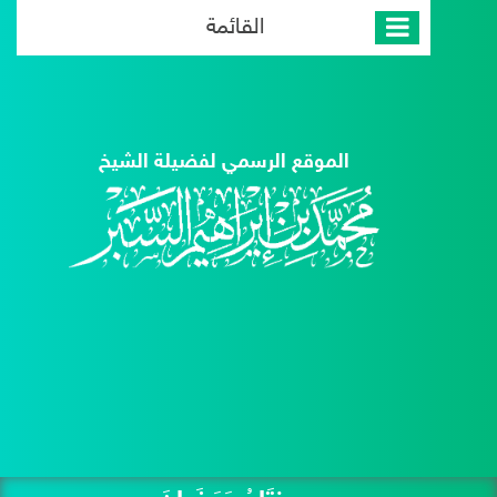
القائمة
الموقع الرسمي لفضيلة الشيخ