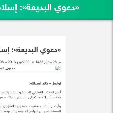
«دعوي البديعة»: إسلام 133 أجنبياً خلال م
«دعوي البديعة»: إسلام 133 أجنبياً خلا
5:08 م, 28 محرّم 1438 هـ, 29 أكتوبر 2016 م
تواصل – خالد العبدالله:
-72 رجلاً و61 امرأة- إلى الإسلام بالمكتب، من مختلف الجنسيات خلال شهر المحرم الجاري.
وأوضح المكتب -تشرف عليه وزارة الشؤون الإ
المستفيدين من البرامج الدعوية والتوعوية التي يقدمها 