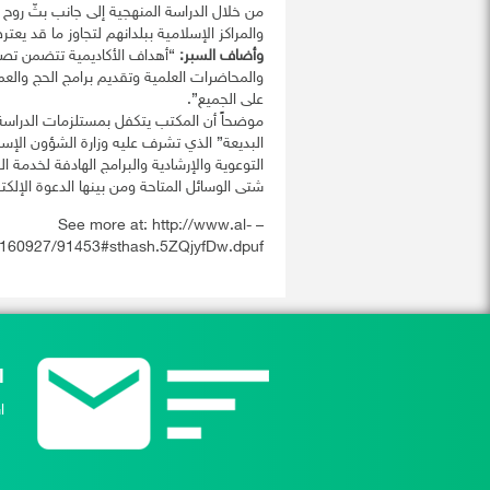
من خلال الدراسة المنهجية إلى جانب بثّ روح 
والمراكز الإسلامية ببلدانهم لتجاوز ما قد يع
وأضاف السبر:
“أهداف الأكاديمية تتضمن تصحي
والمحاضرات العلمية وتقديم برامج الحج والعم
على الجميع”.
موضحاً أن المكتب يتكفل بمستلزمات الدراسة
البديعة” الذي تشرف عليه وزارة الشؤون الإسل
التوعوية والإرشادية والبرامج الهادفة لخدمة
شتى الوسائل المتاحة ومن بينها الدعوة الإلكت
– See more at: http://www.al-
0160927/91453#sthash.5ZQjyfDw.dpuf
ا
ا