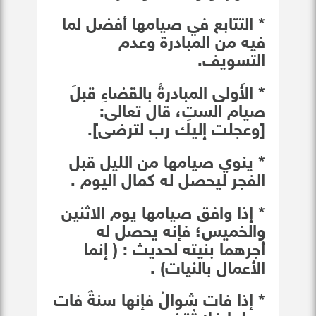
* التتابع في صيامها أفضل لما
فيه من المبادرة وعدم
التسويف.
* الأَولى المبادرةُ بالقضاءِ قبلَ
صيام الستِ، قال تعالى:
[وعجلت إليك رب لترضى].
* ينوي صيامها من الليل قبل
الفجر ليحصل له كمال اليوم .
* إذا وافق صيامها يوم الاثنين
والخميس؛ فإنه يحصل له
أجرهما بنيته لحديث : ( إنما
الأعمال بالنيات) .
* إذا فات شوالُ فإنها سنةٌ فات