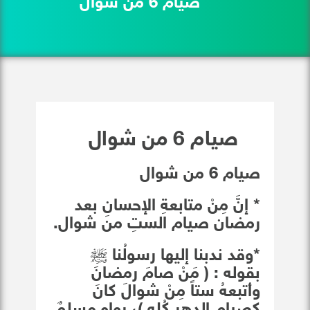
صيام 6 من شوال
صيام 6 من شوال
صيام 6 من شوال
* إنَّ مِنْ متابعةِ الإحسانِ بعد
رمضان صيام الستِ من شوال.
*وقد ندبنا إليها رسولُنا ﷺ
بقوله : ( مَنْ صامَ رمضانَ
وأتبعهُ ستاً مِنْ شوالَ كانَ