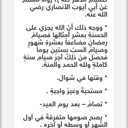
كصيامِ الدهرِ كُلهِ )، رواه مسلمٌ
عَنْ أبي أيوبَ الأنصاري رضي
الله عنه.
* ووجه ذلك أَنّ الله يجزي على
الحسنةِ بعشرِ أمثالِهَا فصيامُ
رمضانَ مضاعفاً بعشرةِ شهورٍ
وصيامُ الستِ بستينَ يوماً
فحصلَ منْ ذلِكٓ أجرُ صيامِ سنةٍ
كاملةٍ ولله الحمد والمنة.
* وقتها في شوالَ.
* مستحبةٌ وغيرُ واجبةٍ .
* تصامُ – بعد يوم العيد-
* يصح صومها متفرقةً في أول
الشهر أو وسطه أو آخره .