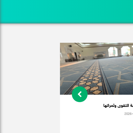
 التقوى وثمراتها
2026-