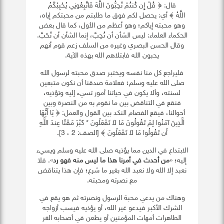
قال: ﴿ قُلْ إِن كُنتُمْ تُحِبُّونَ اللَّهَ فَاتَّبِعُونِي يُحْبِبْكُمُ
اللَّهُ ﴾ أي: يحصل لكم فوق ما طلبتم من محبتكم إياه،
وهو محبته إياكم؛ وهو أعظم من الأول، كما قال بعض
الحكماء العلماء: ليس الشأن أن تُحِبَّ، إنما الشأن أن تُحَبَّ.
وقال الحسن البصري وغيره من السلف زعم قوم أنهم
يحبون الله فابتلاهم الله بهذه الآية.
فليراجع كل منا نفسه ويختبر صدق محبته لرسول الله
صلى الله عليه وسلم؛ فعلامة صدقنا أن نكون متبعين
لسنته، وألا يكون في حياتنا أمور تسيء إليه وتؤذيه،
فنقع في التناقض بين ما نقوم به من النصرة وبين
أحوالنا، فيقع الفصام النكد بين القول والعمل: ﴿ يَا أَيُّهَا
الَّذِينَ آمَنُوا لِمَ تَقُولُونَ مَا لاَ تَفْعَلُونَ * كَبُرَ مَقْتًا عِندَ اللَّهِ
أَن تَقُولُوا مَا لاَ تَفْعَلُونَ ﴾ [الصف: 2 ، 3].
الابتداع في الدين مما يؤذيه صلى الله عليه وسلم ويسيء
إليه؛ «
من أحدث في أمرنا هذا ما ليس منه فهو رد
». فلا
نعبد إلا الله ولا نعبد الله بغير ما شرع؛ فإن هذا يتناقض
مع نصرته ومحبته.
وهناك من يدعي محبة الرسول ونصرته ثم هو يقع في
الشرك الأكبر فيدعو غير الله، أو يؤذيه فيسب أزواجه
الطاهرات أمهات المؤمنين أو يطعن في أصحابه الغر