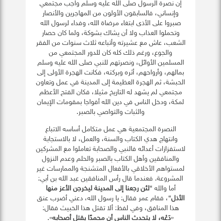
إن نصرة الرسول صلى الله عليه وسلم واجب مجتمعي
وإنساني، فالسابقون الأولون من المهاجرين والأنصار
صبروا على الأذى ابتغاء مرضاة الله، وفداء لرسول الله
وتحملوا العذاب ولا أن يشاك بشوكة، ولما كان حصار
الشعب، عاش مع عشيرته وأتباعه ثلاث سنوات من الفقر
والجوع، ورغم ذلك كله كان للدور المجتمعي من
المسلمين الأوائل، ونصرتهم للنبي صلى الله عليه وسلم
بمالهم، وأرواحهم، أثره وبركته، فكانت الهجرة الأولى إلى
الحبشة، ثم الهجرة العظيمة إلى المدينة في عمل وتعاون
مجتمعي لم يشهد له التاريخ مثيلا، فكان الفتح الأعظم
لمكة، ودخل الناس في دين الله أفواجا بمقومات الإيمان
والثبات والتواصي بالصبر.
النصرة المجتمعية هي عمل متكامل أساسه الاتباع
وانتهاج هدي الكتاب والسنة، والعمل، لا بالاستجابة
لاستفزازات أعدائه فالنبي والصحابة تعاملوا مع المشركين
والمنافقين وأهل الكتاب بالصبر والحلم وعدم النزول
لمستواهم الأخلاقي بالأفعال المتشنجة والممارسات غير
المشروعة. فعندما قال رأس المنافقين عبد الله بن أبي:
أما والله “
لئن رجعنا إلى المدينة ليخرجن الأعز منها
الأذل
“، فقام عمر فقال: يا رسول الله، دعني أضرب عنق
هذا المنافق، وفي لفظ: ألا تقتل هذا الخبيث فقال:
«
دَعْه، لا يتحدث الناس أن محمدًا يقتل أصحابه
».