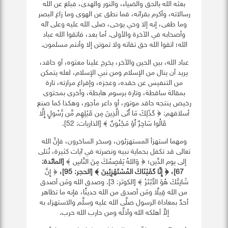
بعثه الله بالحق والضياء، والنور والهدى، فبلغ عن الله
رسالاته، وأكرم بقرآنه، فما نطق عن الهوى وما زاغ البصر
وما طغى، إنه إلا وحي يوحى، صلى الله عليه وعلى آله
وأصحابه في الآخرة والأولى. أما بعد، فاتقوا الله عباد
الله؛ اتقوا الله حق تقاته ولا تموتن إلا وأنتم مسلمون.
عباد الله، بين الحين والآخر، يخرج علينا معتوه، أو حاقد،
يريد أن ينال من الإسلام ومن نبي الإسلام، لعله يتمكن
من التنفيس عن حقده، وعجزه، وإفراغ مرارته، تارة
بمقالة ساقطة، وتارة برسوم هابطة، وأخرى بمحتوى
رخيص ينتجه حاقد موتور، أو داعر مأجور، وهكذا كما صنع
أسلافهم: ﴿ كَذَٰلِكَ مَا أَتَى الَّذِينَ مِن قَبْلِهِم مِّن رَّسُولٍ إِلَّا
قَالُوا سَاحِرٌ أَوْ مَجْنُونٌ ﴾ [الذاريات: 52].
ومهما استهزأ المستهزئون، وسخر الساخرون، فإنَّ الله
تعالى قد تكفل بحماية نبيه ونصرته في آيات كثيرة، تُتلى
إلى يوم الدِّين؛ ﴿ وَاللهُ يَعْصِمُكَ مِنَ النَّاسِ ﴾
[
المائدة:
67]
، ﴿ إِنَّا كَفَيْنَاكَ المُسْتَهْزِئِينَ ﴾ [
الحجر: 95]
،
﴿ إِنَّ
شَانِئَكَ هُوَ الأَبْتَرُ ﴾ [الكوثر: 3]. وصدق الله ومَن أصدق
من الله قِيلًا ومَن أصدق من الله حديثًا، فإنه ما تظاهر
أحدٌ بمعاداة الرسول صلَّى الله عليه وسلَّم والاستهزاء به
إلاَّ أهلكه الله وأذلَّه ومن حارب الله حرب.