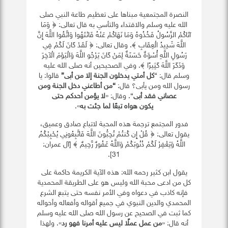
النصرة المجتمعية مبناها على تعظيم طاعة النبي صلى
الله عليه وسلم والاقتداء والتأسي به قال تعالى: ﴿ وَمَا
آتَاكُمْ الرَّسُولُ فَخُذُوهُ وَمَا نَهَاكُمْ عَنْهُ فَانْتَهُوا وَاتَّقُوا اللَّهَ إِنَّ
اللَّهَ شَدِيدُ الْعِقَابِ ﴾. وقال تعالى: ﴿ لَقَدْ كَانَ لَكُمْ فِي
رَسُولِ اللَّهِ أُسْوَةٌ حَسَنَةٌ لِمَنْ كَانَ يَرْجُو اللَّهَ وَالْيَوْمَ الْآخِرَ
وَذَكَرَ اللَّهَ كَثِيرًا ﴾. وفي الصحيحين أنه صلى الله عليه
وسلم قال: “
كل أمتي يدخلون الجنة إلا من أبى”
قالوا: يا
رسول الله ومن يأبى؟ قال:
“من أطاعني دخل الجنة ومن
عصاني فقد أبى
“. وقال: «
لا يؤمن أحدكم حتى
يكون هواه تبعًا لما جئت به
».
فدور المجتمع ترجمة هذه المحبة لاتباع صادق وعميق،
يقول تعالى: ﴿ قُلْ إِن كُنتُمْ تُحِبُّونَ اللَّهَ فَاتَّبِعُونِي يُحْبِبْكُمُ
اللَّهُ وَيَغْفِرْ لَكُمْ ذُنُوبَكُمْ وَاللَّهُ غَفُورٌ رَّحِيمٌ ﴾ [آل عمران:
31].
يقول ابن كثير رحمه الله: هذه الآية الكريمة حاكمة على
كل من ادعى محبة الله وليس هو على الطريقة المحمدية
فإنه كاذب في دعواه وفي الأمر نفسه حتى يتبع الشرع
المحمدي والدين النبوي في جميع أقواله وأفعاله وأحواله
كما ثبت في الصحيح عن رسول الله صلى الله عليه وسلم
أنه قال: «
من عمل عملًا ليس عليه أمرنا فهو رد
». ولهذا