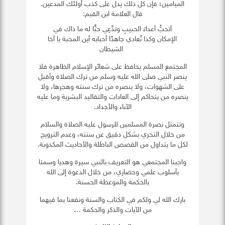
الميامين؛ فإن كل ذلك يدل على كذب أولئك المدعين.
قال العلامة ابن القيم:
أتحبُّ أعداءَ الحبيبِ وتدَّعِي حبًّا له ما ذاك في
الإمكان وكذا تُعادي جاهدًا أحبابه أين المحبة يا أخا
الشيطان
المجتمع المسلم يحافظ على شعائر الإسلام الظاهرة فلا
ينصر النبي صلى الله عليه وسلم من ترك الصلاة وأقبل
على الشهوات، ولا ينصره من ترك سنته وهجرها، ولا
ينصره من يتحاكم إلى العادات والتقاليد البشرية وما عليه
الآباء والأجداد.
وتتمثل نصرة المسلمين للرسول عليه الصلاة والسلام
من خلال التحري بشكل دقيق عن سنته، وعدم الترويج
لكل ما يتداول من القصص الباطلة والأحاديث المكذوبة.
واجبنا المجتمعي هو التعريف بالنبي سيرة وهديا وسمتا
بأسلوب علمي وحضاري، من خلال الدعوة إلى الله
بالحكمة والموعظة الحسنة.
بارك الله لي ولكم في الكتاب والسنة ونفعنا بما فيهما
من الآيات والذكر والحكمة …