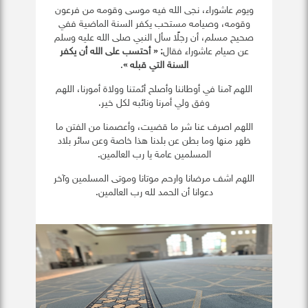
ويوم عاشوراء، نجى الله فيه موسى وقومه من فرعون
وقومه، وصيامه مستحب يكفر السنة الماضية ففي
صحيح مسلم، أن رجلًا سأل النبي صلى الله عليه وسلم
عن صيام عاشوراء فقال
: « أحتسب على الله أن يكفر
السنة التي قبله »
.
اللهم آمنا في أوطاننا وأصلح أئمتنا وولاة أمورنا، اللهم
وفق ولي أمرنا ونائبه لكل خير.
اللهم اصرف عنا شر ما قضيت، وأعصمنا من الفتن ما
ظهر منها وما بطن عن بلدنا هذا خاصة وعن سائر بلاد
المسلمين عامة يا رب العالمين.
اللهم اشف مرضانا وارحم موتانا وموتى المسلمين وآخر
دعوانا أن الحمد لله رب العالمين.