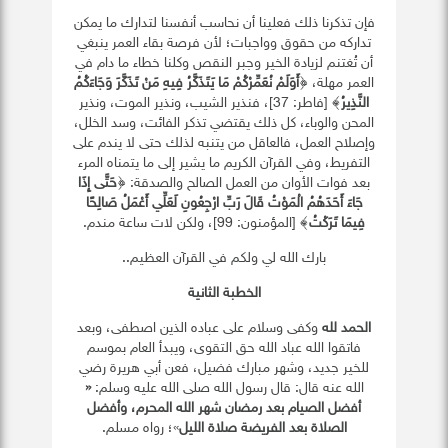
فإن تذكرنا ذلك فعلينا أن نحاسب أنفسنا لتدارك ما يمكن
تداركه من حقوق وواجبات؛ لأن فرصة بقاء العمر ينبغي
أن تُغتنم لزيادة الخير وجبر النقص وكلنا خطاء ما دام في
العمر مهلة، ﴿
أَوَلَمْ نُعَمِّرْكُمْ مَا يَتَذَكَّرُ فِيهِ مَنْ تَذَكَّرَ وَجَاءَكُمُ
النَّذِيرُ
﴾ [فاطر: 37]، فنذير الشيب، ونذير الموت، ونذير
المحن والوباء، كل ذلك يقتضي تذكر الفائت، وسد الخلل،
وإصلاح العمل، فالعاقل من يتنبه لذلك حتى لا يندم على
التفريط، وفي القرآن الكريم ما يشير إلى ما يتمناه المرء
بعد فوات الأوان من العمل الصالح والصدقة: ﴿
حَتَّى إِذَا
جَاءَ أَحَدَهُمُ الْمَوْتُ قَالَ رَبِّ ارْجِعُونِ لَعَلِّي أَعْمَلُ صَالِحًا
فِيمَا تَرَكْتُ
﴾ [المؤمنون: 99]، ولكن لات ساعة مندم.
بارك الله لي ولكم في القرآن العظيم..
الخطبة الثانية
الحمد لله
وكفى وسلام على عباده الذين اصطفى، وبعد
فاتقوا الله عباد الله حق التقوى، ويبدأ العام بموسم
للخير جديد، وشهر مبارك فضيل، فعن أبي هريرة رضي
الله عنه قال: قال رسول الله صلى الله عليه وسلم:
«
أفضل الصيام بعد رمضان شهر الله المحرم، وأفضل
الصلاة بعد الفريضة صلاة الليل
»؛ رواه مسلم.