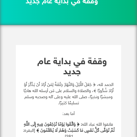
وقفة في بداية عام جديد
وقفة في بداية عام
جديد
الحمد لله، ﴿ جَعَلَ اللَّيْلَ وَالنَّهَارَ خِلْفَةً لِمَنْ أَرَادَ أَنْ يَذَّكَّرَ أَوْ
أَرَادَ شُكُورًا ﴾، والصلاة والسلام على مَن أرسله الله هاديًا
ومبشرًا ونذيرًا، صلى الله عليه وعلى آله وصحبه وسلم
تسليمًا كثيرًا.
أما بعد:
فاتقوا الله عباد الله
: ﴿ وَاتَّقُوا يَوْمًا تُرْجَعُونَ فِيهِ إِلَى اللَّهِ
ثُمَّ تُوَفَّى كُلُّ نَفْسٍ مَا كَسَبَتْ وَهُمْ لَا يُظْلَمُونَ ﴾
[البقرة:
281].