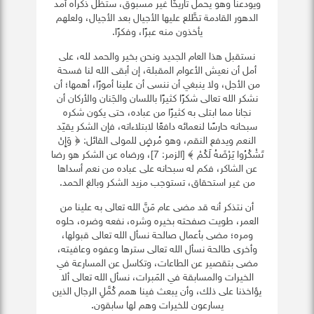
ويودعنا وهو يحمل تاريخًا غير مسبوق، ستظل ذكراه أمد
الدهور القادمة تطَّلع عليها الأجيال بعد الأجيال، ولعلهم
يأخذون منه عبرًا، وفكرًا.
نستقبل هذا العام الجديد ونحن بخير والحمد لله، على
أمل أن نعيش الأعوام المقبلة، إن أبقى الله لنا فسحة
من الأجل، ولا ينبغي أن ننسى أن علينا أمورًا، أهمها؛ أن
نشكر الله تعالى شكرًا كثيرًا باللسان والجَنان والأركان أن
نجانا مما ابتلى به كثيرًا من عباده، حتى يكون شكره
سبحانه حارسًا لنعمائه دافعًا لابتلاءاته، فإن الشكر يقيّد
النعم ويدفع النقم، وهو مُرضٍ للمولى القائل: ﴿ وَإِنْ
تَشْكُرُوا يَرْضَهُ لَكُمْ ﴾ [الزمر: 7]، ورضاه عن الشكر هو رضا
عن الشاكر، فكم له سبحانه على عباده من نعم أسداها
من غير استحقاق، تستوجب مزيد الشكر وبالغ الحمد.
أن نتذكر أنه قد مضى عام مَنَّ الله تعالى به علينا من
العمر، طويت صفحته بخيره وشره، نفعه وضره، حلوه
ومره؛ مضى بأعمال صالحة نسأل الله تعالى قبولها،
وأخرى طالحة نسأل الله تعالى سترها وعفوه وعافيته،
مضى بتقصير عن الطاعات، وتكاسل عن المسارعة في
الخيرات والمسابقة في المَبرات، نسأل الله تعالى ألا
يؤاخذنا على ذلك، وأن يبعث فينا همم كُمَّلِ الرجال الذين
يسارعون للخيرات وهم لها سابقون.