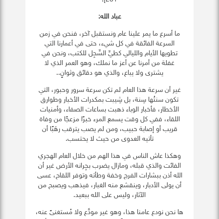
عباد الله:
​ ما أسرع ما يمر علينا عام ونستقبل آخر، فنحن في زمن
السرعة الفائقة في كل شيء، حتى في أعمارنا التي
تطويها الأيام والليالي كطيِّ السِّجِل للكتب، ونحن في
غفلة من أمرنا عن أعز ما نملك، وهو العمر الذي لا
يشترى ولا يباع، والذي هو دقائق وثوانٍ..
غير أن سرعة هذا العام لم تكن سرعة سرور وحبور، التي
تكون سنتُها سِنة، بل شِيبت بمكدرات الأخبار وطوارق
الأخطار، فأخبار الوباء ذهبت بساعات الصفاء، وأمنيات
اللقاء، ففي كل وقت يسمع المرء خبرًا مزعجًا من وفاة
قريب أو إصابة حبيب، ومن لم يصب يترقب رهَبًا أن
تأتيه العدوى من حيث لا يحتسب.
وهكذا عاش الناس في هذا الهم من خلال العام الهجري
الفائت والذي قبله، ومازال يضرب بجِرانه الأرض غير أن
الله أذن ببشارات الفرج وخفة وطأته وتوفر اللقاح، عسى
أن يولى الأدبار، وينقشع منه الغبار، فيذهب ويصبح من
الآثار، وليس على الله ببعيد.
ها نحن نودع عامنا هذا، وهو غير مودَّع ولا مُستغنىً عنه،