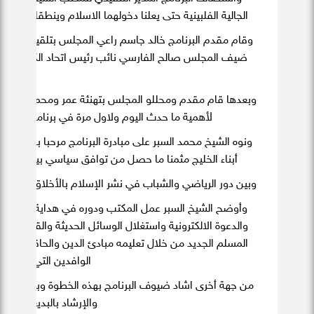
الجالية الفلبينية حتى يعلنا دخولهما الاسلام وينطقا شهادة
وقام مقدم البرنامج خالد جاسم راعي المجلس بتلقين الشخص 
ضيف المجلس صالح الفارسي نائب رئيس اتحاد الكرة العماني
محمد.
وبعدها قام مقدم ومحللو المجلس بتهنئة عمر ومحمد على دخو
لأهمية ما حدث اليوم ولاول مرة في برنامج المجل
ونوه الشيخ محمد السبر على مبادرة البرنامج مرحبا بالضيوف 
أبناء الخليج مثمنا ما حصل من توافق سياسي بين قادة دو
وبين دور الرياضي والشباب في نشر الإسلام بالأخلاق والدعوة
وأوضح الشيخ السبر عمل المكتب ودوره في هداية الجاليات 
والدعوة الالكترونية واستغلال الوسائل الحديثة والقنوات ال
المسلم الجديد من خلال تعليمه مبادئ الدين والحاقه ببرامج ا
الوافدين التي يشرف ع
من جهة أخرى اشاد ضيوف البرنامج بهذه الخطوة وباركوا للمس
والإرشاد بالبديعة هذه ال