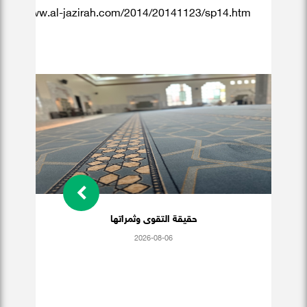
ttp://www.al-jazirah.com/2014/20141123/sp14.htm
حقيقة التقوى وثمراتها
2026-08-06