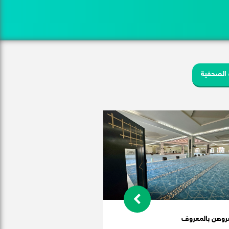
 الصحفية
روهن بالمعروف