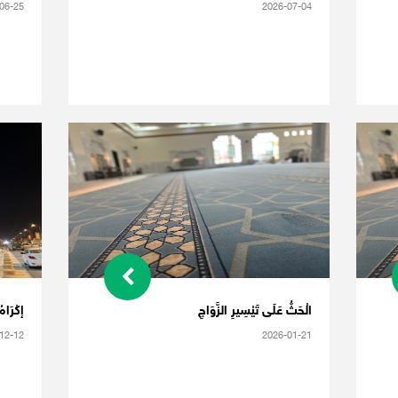
06-25
2026-07-04
الْحَثُّ عَلَى تَيْسِيرِ الزَّوَاجِ
إكْرَامُ
12-12
2026-01-21