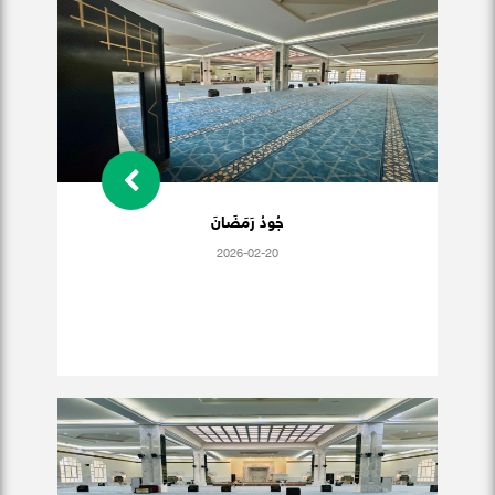
جُودُ رَمَضَانَ
2026-02-20