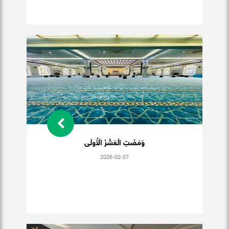
وَمَضَتِ الْعَشْرُ الْأُولَى
2026-02-27