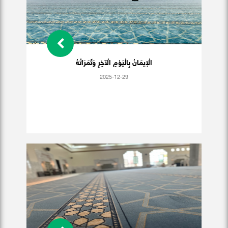
الْإيمَانُ بِالْيَوْمِ الْآخِرِ وَثَمَرَاتُهُ
2025-12-29