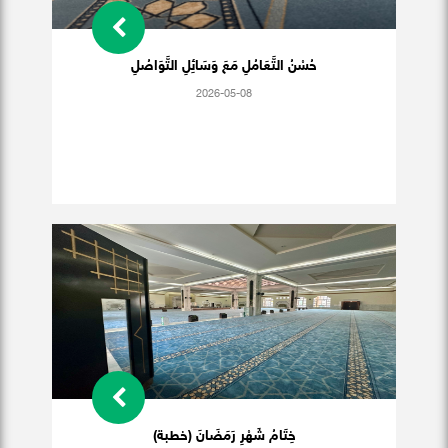
حُسْنُ التَّعَامُلِ مَعَ وَسَائِلِ التَّوَاصُلِ
2026-05-08
خِتَامُ شَهْرِ رَمَضَانَ (خطبة)