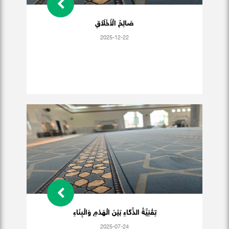
صَالِحُ الْأَخْلَاَقِ
2025-12-22
تِقْنِيَّةُ الذَّكَاءِ بَيْنَ الْهَدْمِ وَالْبِنَاءِ
2025-07-24