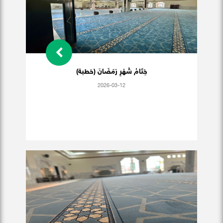
خِتَامُ شَهْرِ رَمَضَانَ (خطبة)
2026-03-12