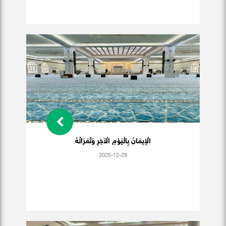
الْإيمَانُ بِالْيَوْمِ الْآخِرِ وَثَمَرَاتُهُ
2025-12-29