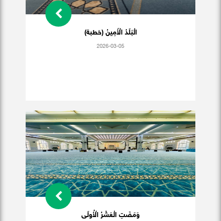
الْبَلَدُ الْأَمِينُ (خطبة)
2026-03-05
وَمَضَتِ الْعَشْرُ الْأُولَى