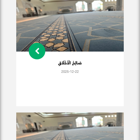
صَالِحُ الْأَخْلَاَقِ
2025-12-22