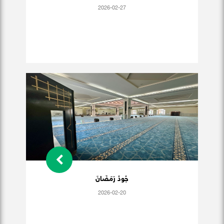
2026-02-27
جُودُ رَمَضَانَ
2026-02-20