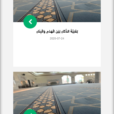
تِقْنِيَّةُ الذَّكَاءِ بَيْنَ الْهَدْمِ وَالْبِنَاءِ
2025-07-24