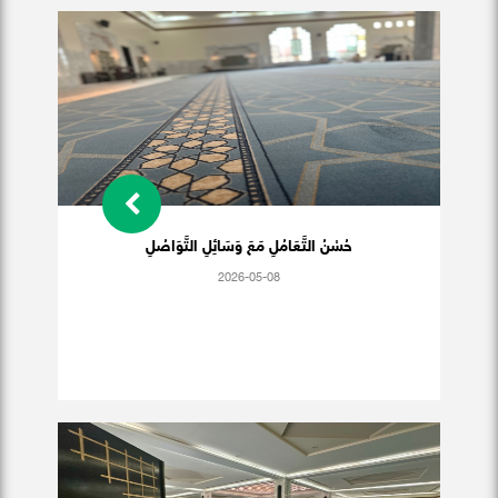
حُسْنُ التَّعَامُلِ مَعَ وَسَائِلِ التَّوَاصُلِ
2026-05-08