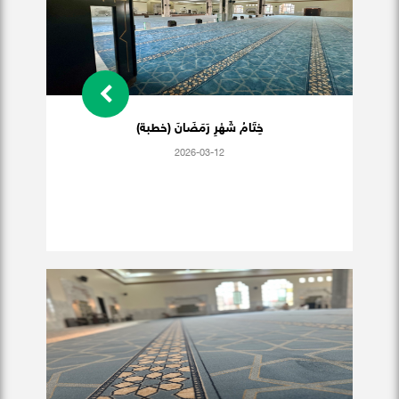
خِتَامُ شَهْرِ رَمَضَانَ (خطبة)
2026-03-12