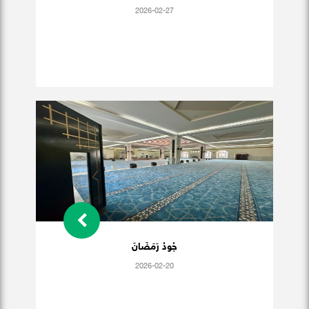
2026-02-27
جُودُ رَمَضَانَ
2026-02-20