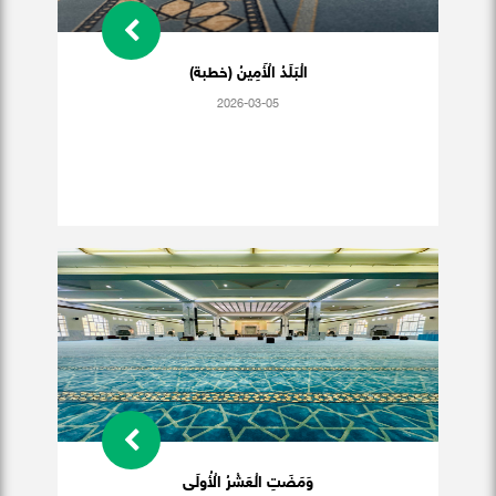
الْبَلَدُ الْأَمِينُ (خطبة)
2026-03-05
وَمَضَتِ الْعَشْرُ الْأُولَى