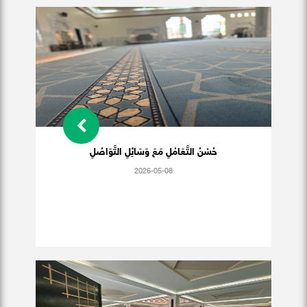
حُسْنُ التَّعَامُلِ مَعَ وَسَائِلِ التَّوَاصُلِ
2026-05-08