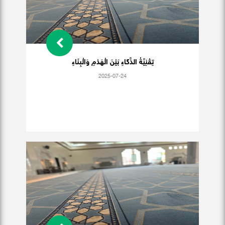
تِقْنِيَّةُ الذَّكَاءِ بَيْنَ الْهَدْمِ وَالْبِنَاءِ
2025-07-24