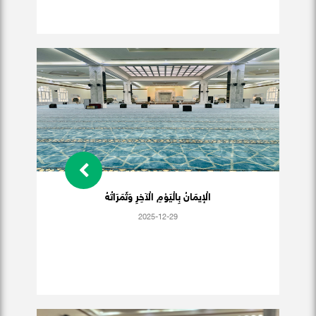
الْإيمَانُ بِالْيَوْمِ الْآخِرِ وَثَمَرَاتُهُ
2025-12-29