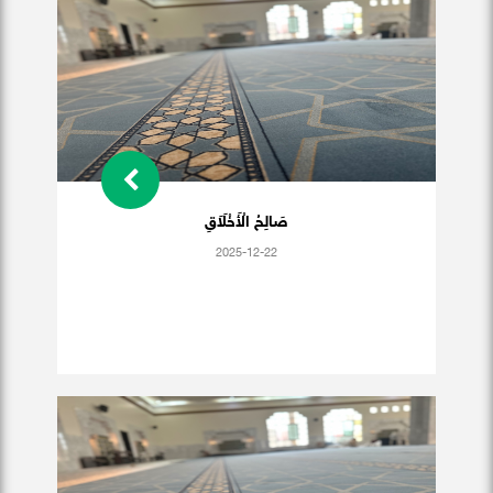
صَالِحُ الْأَخْلَاَقِ
2025-12-22