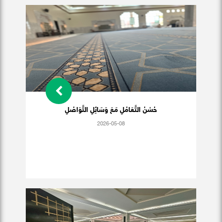
حُسْنُ التَّعَامُلِ مَعَ وَسَائِلِ التَّوَاصُلِ
2026-05-08