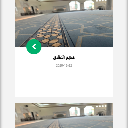
صَالِحُ الْأَخْلَاَقِ
2025-12-22