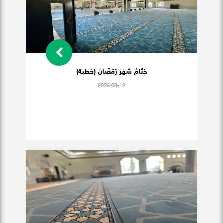
خِتَامُ شَهْرِ رَمَضَانَ (خطبة)
2026-03-12