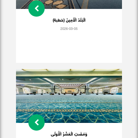
الْبَلَدُ الْأَمِينُ (خطبة)
2026-03-05
وَمَضَتِ الْعَشْرُ الْأُولَى