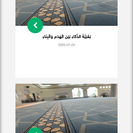
تِقْنِيَّةُ الذَّكَاءِ بَيْنَ الْهَدْمِ وَالْبِنَاءِ
2025-07-24