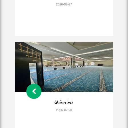
2026-02-27
جُودُ رَمَضَانَ
2026-02-20