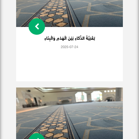
تِقْنِيَّةُ الذَّكَاءِ بَيْنَ الْهَدْمِ وَالْبِنَاءِ
2025-07-24