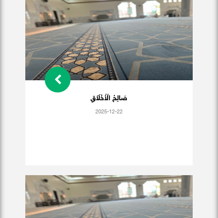
صَالِحُ الْأَخْلَاَقِ
2025-12-22