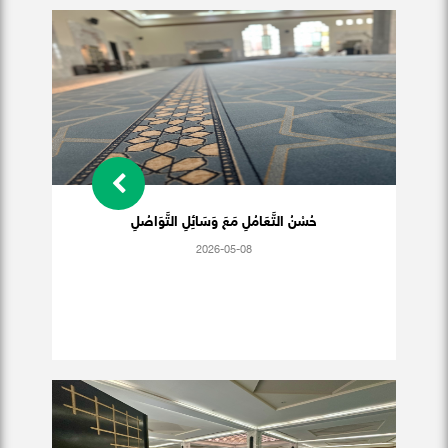
حُسْنُ التَّعَامُلِ مَعَ وَسَائِلِ التَّوَاصُلِ
2026-05-08