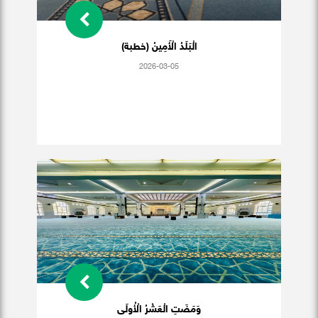
الْبَلَدُ الْأَمِينُ (خطبة)
2026-03-05
وَمَضَتِ الْعَشْرُ الْأُولَى