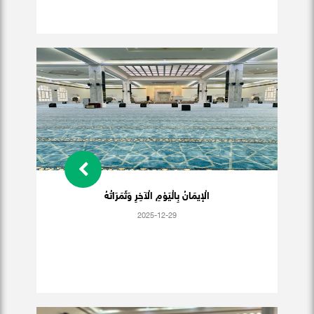
الْإيمَانُ بِالْيَوْمِ الْآخِرِ وَثَمَرَاتُهُ
2025-12-29