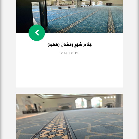
خِتَامُ شَهْرِ رَمَضَانَ (خطبة)
2026-03-12