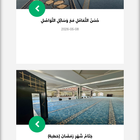
حُسْنُ التَّعَامُلِ مَعَ وَسَائِلِ التَّوَاصُلِ
2026-05-08
خِتَامُ شَهْرِ رَمَضَانَ (خطبة)