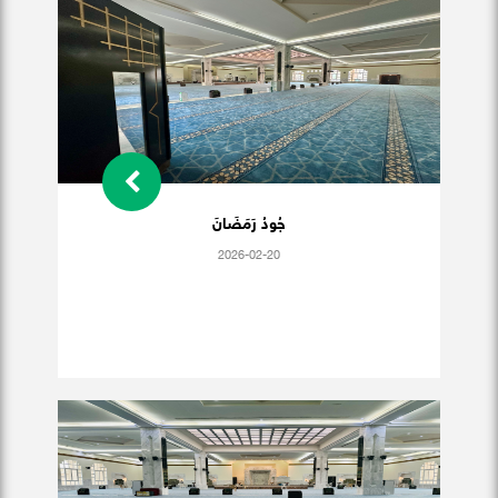
جُودُ رَمَضَانَ
2026-02-20