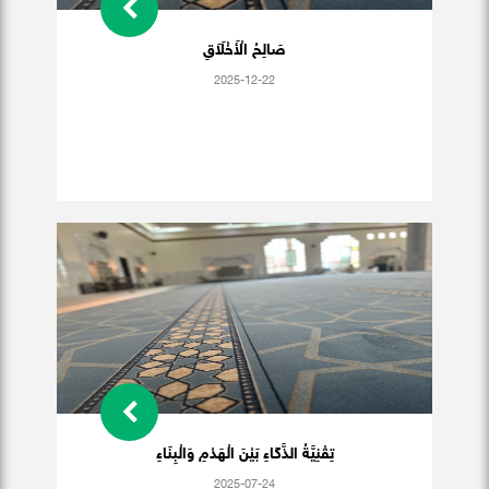
صَالِحُ الْأَخْلَاَقِ
2025-12-22
تِقْنِيَّةُ الذَّكَاءِ بَيْنَ الْهَدْمِ وَالْبِنَاءِ
2025-07-24