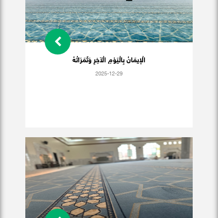
الْإيمَانُ بِالْيَوْمِ الْآخِرِ وَثَمَرَاتُهُ
2025-12-29