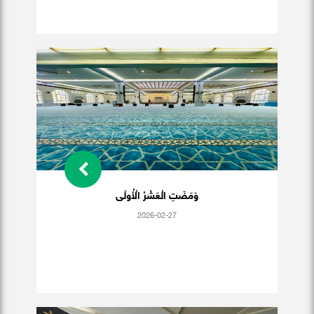
وَمَضَتِ الْعَشْرُ الْأُولَى
2026-02-27