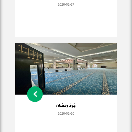
2026-02-27
جُودُ رَمَضَانَ
2026-02-20