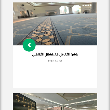
حُسْنُ التَّعَامُلِ مَعَ وَسَائِلِ التَّوَاصُلِ
2026-05-08