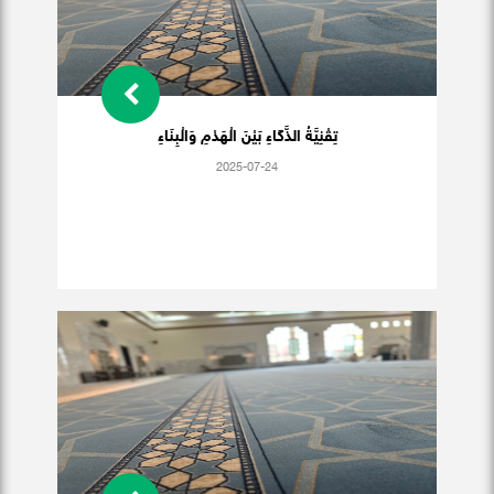
تِقْنِيَّةُ الذَّكَاءِ بَيْنَ الْهَدْمِ وَالْبِنَاءِ
2025-07-24