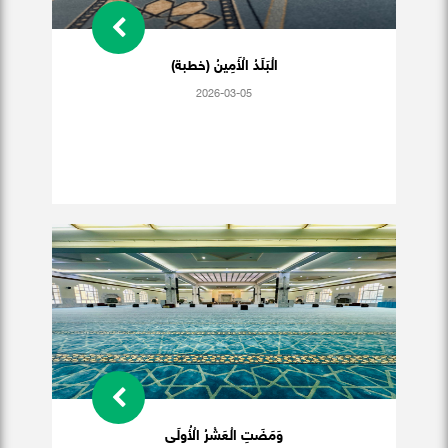
الْبَلَدُ الْأَمِينُ (خطبة)
2026-03-05
وَمَضَتِ الْعَشْرُ الْأُولَى