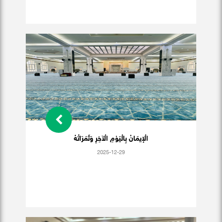
الْإيمَانُ بِالْيَوْمِ الْآخِرِ وَثَمَرَاتُهُ
2025-12-29