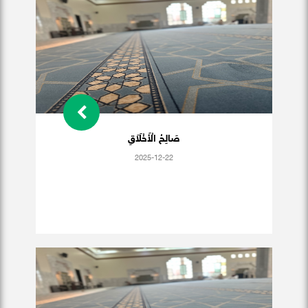
صَالِحُ الْأَخْلَاَقِ
2025-12-22