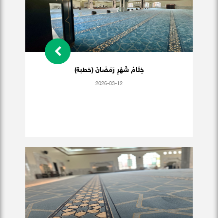
خِتَامُ شَهْرِ رَمَضَانَ (خطبة)
2026-03-12