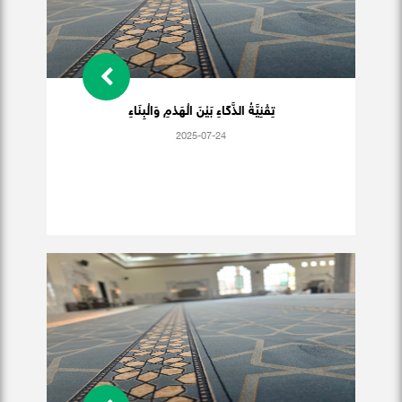
تِقْنِيَّةُ الذَّكَاءِ بَيْنَ الْهَدْمِ وَالْبِنَاءِ
2025-07-24