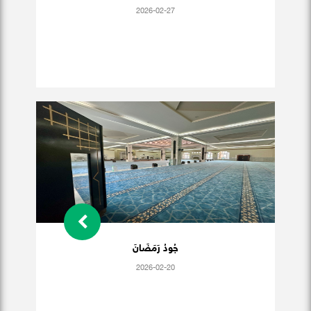
2026-02-27
جُودُ رَمَضَانَ
2026-02-20