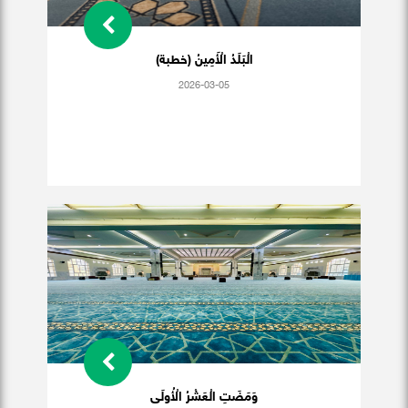
الْبَلَدُ الْأَمِينُ (خطبة)
2026-03-05
وَمَضَتِ الْعَشْرُ الْأُولَى