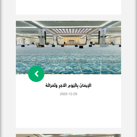
الْإيمَانُ بِالْيَوْمِ الْآخِرِ وَثَمَرَاتُهُ
2025-12-29