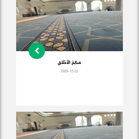
صَالِحُ الْأَخْلَاَقِ
2025-12-22