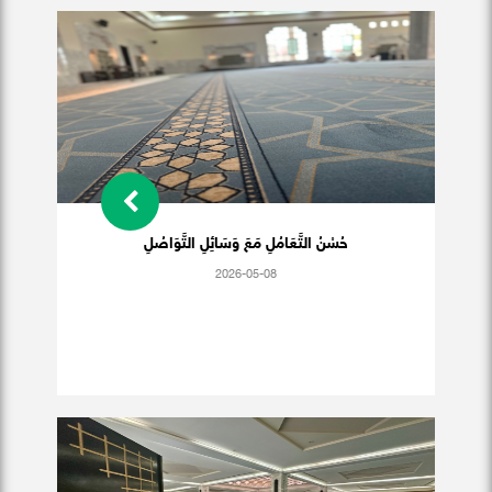
حُسْنُ التَّعَامُلِ مَعَ وَسَائِلِ التَّوَاصُلِ
2026-05-08