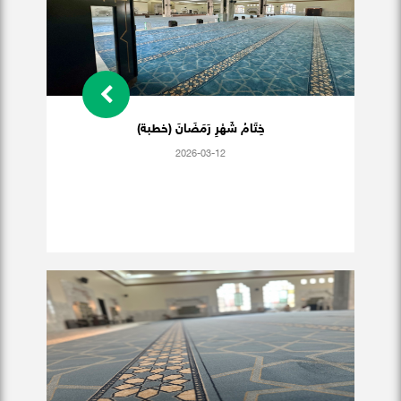
خِتَامُ شَهْرِ رَمَضَانَ (خطبة)
2026-03-12