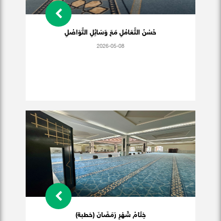
حُسْنُ التَّعَامُلِ مَعَ وَسَائِلِ التَّوَاصُلِ
2026-05-08
خِتَامُ شَهْرِ رَمَضَانَ (خطبة)