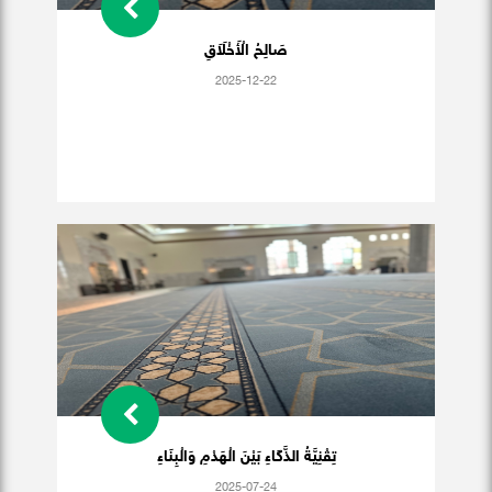
صَالِحُ الْأَخْلَاَقِ
2025-12-22
تِقْنِيَّةُ الذَّكَاءِ بَيْنَ الْهَدْمِ وَالْبِنَاءِ
2025-07-24