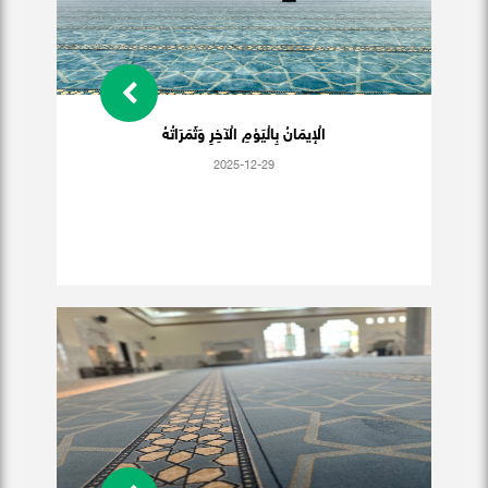
الْإيمَانُ بِالْيَوْمِ الْآخِرِ وَثَمَرَاتُهُ
2025-12-29