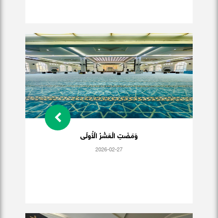
وَمَضَتِ الْعَشْرُ الْأُولَى
2026-02-27