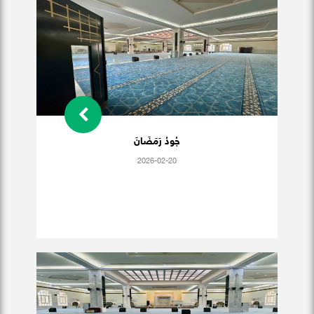
جُودُ رَمَضَانَ
2026-02-20