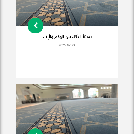
تِقْنِيَّةُ الذَّكَاءِ بَيْنَ الْهَدْمِ وَالْبِنَاءِ
2025-07-24