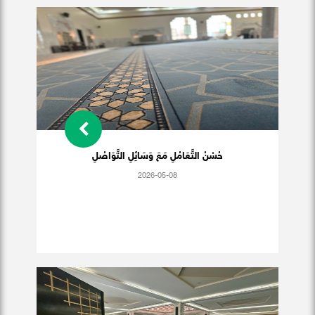
حُسْنُ التَّعَامُلِ مَعَ وَسَائِلِ التَّوَاصُلِ
2026-05-08