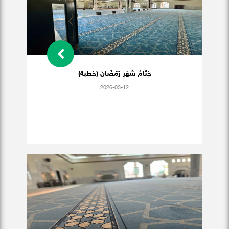
خِتَامُ شَهْرِ رَمَضَانَ (خطبة)
2026-03-12