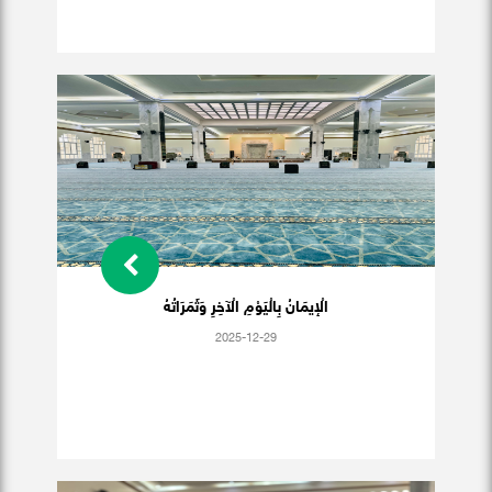
الْإيمَانُ بِالْيَوْمِ الْآخِرِ وَثَمَرَاتُهُ
2025-12-29