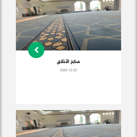
صَالِحُ الْأَخْلَاَقِ
2025-12-22