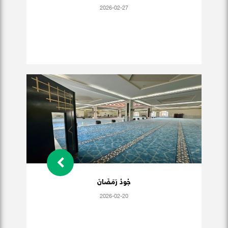
2026-02-27
جُودُ رَمَضَانَ
2026-02-20