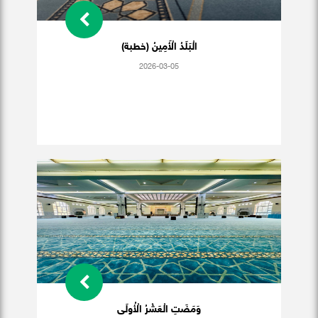
الْبَلَدُ الْأَمِينُ (خطبة)
2026-03-05
وَمَضَتِ الْعَشْرُ الْأُولَى