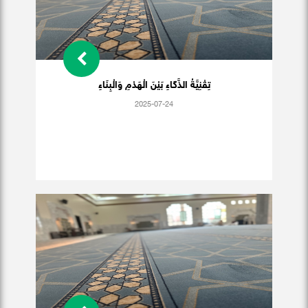
تِقْنِيَّةُ الذَّكَاءِ بَيْنَ الْهَدْمِ وَالْبِنَاءِ
2025-07-24