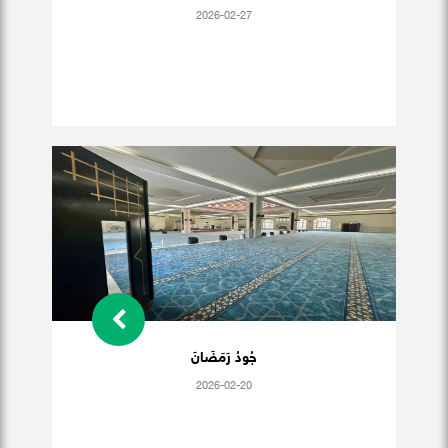
2026-02-27
جُودُ رَمَضَانَ
2026-02-20