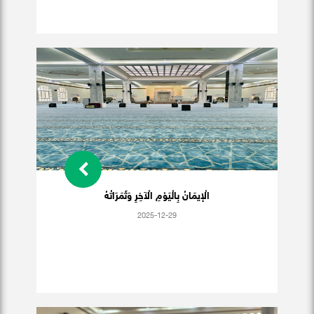
الْإيمَانُ بِالْيَوْمِ الْآخِرِ وَثَمَرَاتُهُ
2025-12-29