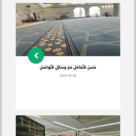
حُسْنُ التَّعَامُلِ مَعَ وَسَائِلِ التَّوَاصُلِ
2026-05-08