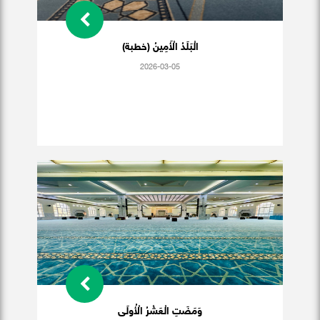
الْبَلَدُ الْأَمِينُ (خطبة)
2026-03-05
وَمَضَتِ الْعَشْرُ الْأُولَى