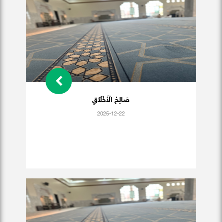
صَالِحُ الْأَخْلَاَقِ
2025-12-22