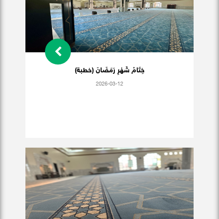
خِتَامُ شَهْرِ رَمَضَانَ (خطبة)
2026-03-12