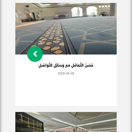
حُسْنُ التَّعَامُلِ مَعَ وَسَائِلِ التَّوَاصُلِ
2026-05-08