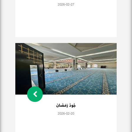
2026-02-27
جُودُ رَمَضَانَ
2026-02-20