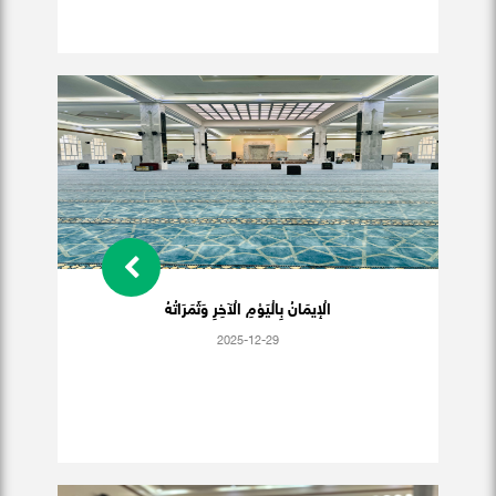
الْإيمَانُ بِالْيَوْمِ الْآخِرِ وَثَمَرَاتُهُ
2025-12-29