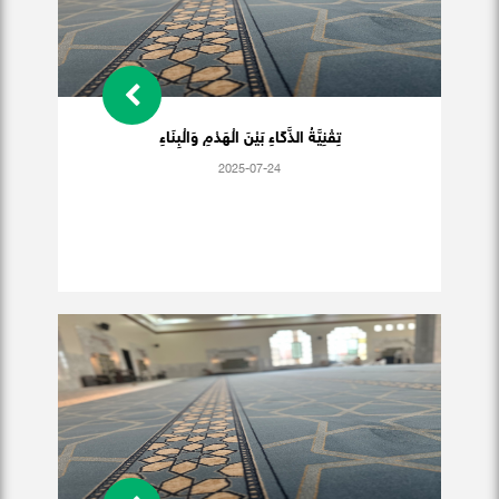
تِقْنِيَّةُ الذَّكَاءِ بَيْنَ الْهَدْمِ وَالْبِنَاءِ
2025-07-24