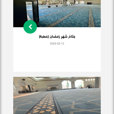
خِتَامُ شَهْرِ رَمَضَانَ (خطبة)
2026-03-12