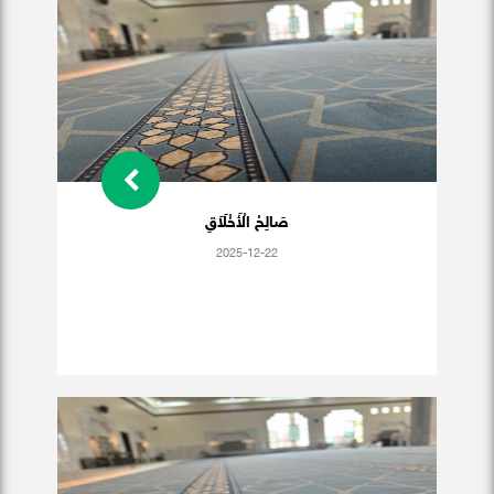
صَالِحُ الْأَخْلَاَقِ
2025-12-22