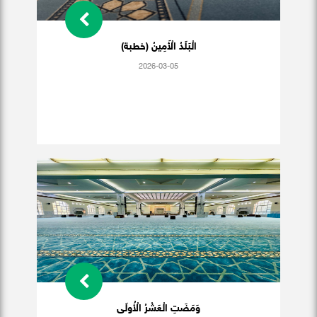
الْبَلَدُ الْأَمِينُ (خطبة)
2026-03-05
وَمَضَتِ الْعَشْرُ الْأُولَى