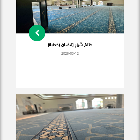
خِتَامُ شَهْرِ رَمَضَانَ (خطبة)
2026-03-12