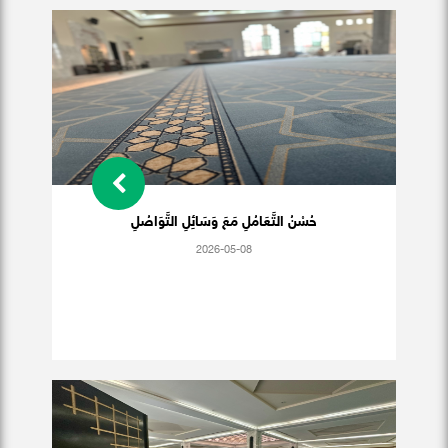
حُسْنُ التَّعَامُلِ مَعَ وَسَائِلِ التَّوَاصُلِ
2026-05-08