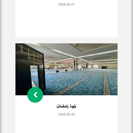
2026-02-27
جُودُ رَمَضَانَ
2026-02-20