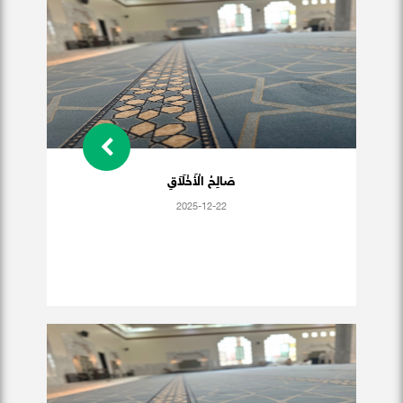
صَالِحُ الْأَخْلَاَقِ
2025-12-22