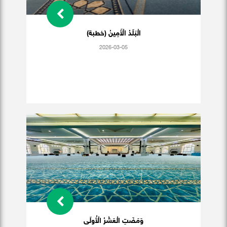
الْبَلَدُ الْأَمِينُ (خطبة)
2026-03-05
وَمَضَتِ الْعَشْرُ الْأُولَى