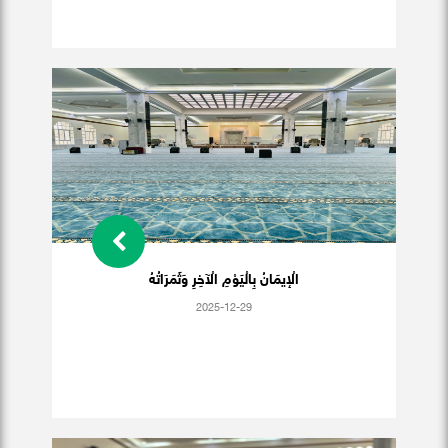
الْإيمَانُ بِالْيَوْمِ الْآخِرِ وَثَمَرَاتُهُ
2025-12-29