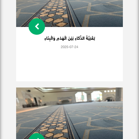
تِقْنِيَّةُ الذَّكَاءِ بَيْنَ الْهَدْمِ وَالْبِنَاءِ
2025-07-24